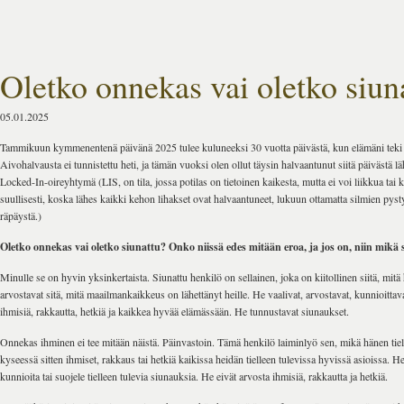
Oletko onnekas vai oletko siun
05.01.2025
Tammikuun kymmenentenä päivänä 2025 tulee kuluneeksi 30 vuotta päivästä, kun elämäni tek
Aivohalvausta ei tunnistettu heti, ja tämän vuoksi olen ollut täysin halvaantunut siitä päivästä läh
Locked-In-oireyhtymä (LIS, on tila, jossa potilas on tietoinen kaikesta, mutta ei voi liikkua ta
suullisesti, koska lähes kaikki kehon lihakset ovat halvaantuneet, lukuun ottamatta silmien pysty
räpäystä.)
Oletko onnekas vai oletko siunattu? Onko niissä edes mitään eroa, ja jos on, niin mikä 
Minulle se on hyvin yksinkertaista. Siunattu henkilö on sellainen, joka on kiitollinen siitä, mitä
arvostavat sitä, mitä maailmankaikkeus on lähettänyt heille. He vaalivat, arvostavat, kunnioittava
ihmisiä, rakkautta, hetkiä ja kaikkea hyvää elämässään. He tunnustavat siunaukset.
Onnekas ihminen ei tee mitään näistä. Päinvastoin. Tämä henkilö laiminlyö sen, mikä hänen tiel
kyseessä sitten ihmiset, rakkaus tai hetkiä kaikissa heidän tielleen tulevissa hyvissä asioissa. He 
kunnioita tai suojele tielleen tulevia siunauksia. He eivät arvosta ihmisiä, rakkautta ja hetkiä.