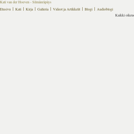
Kati van der Hoeven - Silmänräpäys
Etusivu
Kati
Kirja
Galleria
Videot ja Artikkelit
Blogi
Audioblogi
Kaikki oikeu