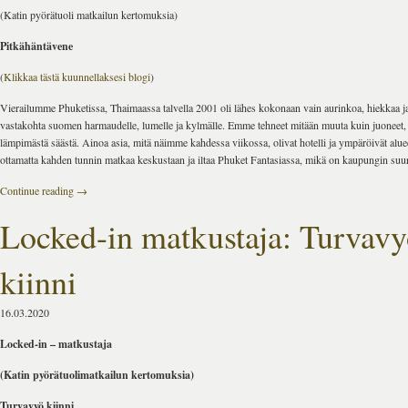
(Katin pyörätuoli matkailun kertomuksia)
Pitkähäntävene
(
Klikkaa tästä kuunnellaksesi blogi
)
Vierailumme Phuketissa, Thaimaassa talvella 2001 oli lähes kokonaan vain aurinkoa, hiekkaa j
vastakohta suomen harmaudelle, lumelle ja kylmälle. Emme tehneet mitään muuta kuin juoneet, s
lämpimästä säästä. Ainoa asia, mitä näimme kahdessa viikossa, olivat hotelli ja ympäröivät alu
ottamatta kahden tunnin matkaa keskustaan ​​ja iltaa Phuket Fantasiassa, mikä on kaupungin suu
Continue reading
→
Locked-in matkustaja: Turvav
kiinni
16.03.2020
Locked-in – matkustaja
(Katin pyörätuolimatkailun kertomuksia)
Turvavyö kiinni