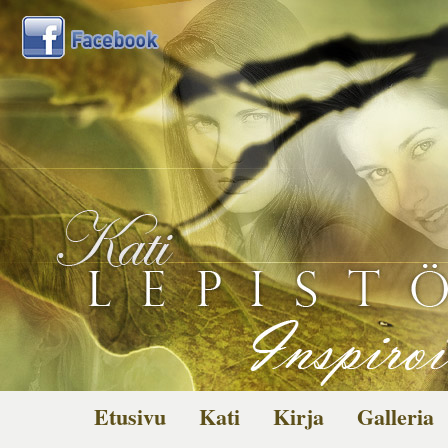
Etusivu
Kati
Kirja
Galleria
Kuvagalleria