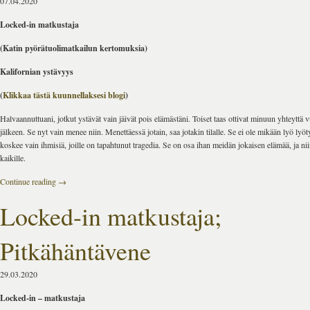
07.04.2020
Locked-in matkustaja
(Katin pyörätuolimatkailun kertomuksia)
Kalifornian ystävyys
(
Klikkaa tästä kuunnellaksesi blogi
)
Halvaannuttuani, jotkut ystävät vain jäivät pois elämästäni. Toiset taas ottivat minuun yhteyttä 
jälkeen. Se nyt vain menee niin. Menettäessä jotain, saa jotakin tilalle. Se ei ole mikään lyö lyöt
koskee vain ihmisiä, joille on tapahtunut tragedia. Se on osa ihan meidän jokaisen elämää, ja ni
kaikille.
Continue reading
→
Locked-in matkustaja;
Pitkähäntävene
29.03.2020
Locked-in – matkustaja