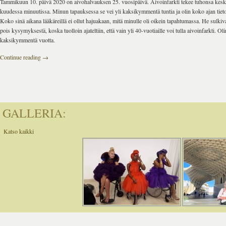
Tammikuun 10. päivä 2020 on aivohalvauksen 25. vuosipäivä. Aivoinfarkti tekee tuhonsa kesk
kuudessa minuutissa. Minun tapauksessa se vei yli kaksikymmentä tuntia ja olin koko ajan tiet
Koko sinä aikana lääkäreillä ei ollut hajuakaan, mitä minulle oli oikein tapahtumassa. He sulki
pois kysymyksestä, koska tuolloin ajateltiin, että vain yli 40-vuotiaille voi tulla aivoinfarkti. Oli
kaksikymmentä vuotta.
Continue reading
→
GALLERIA:
Katso kaikki