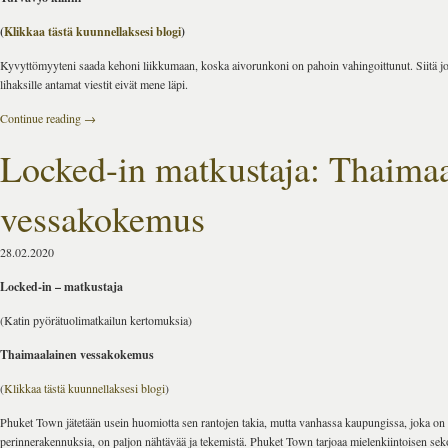
(
Klikkaa tästä kuunnellaksesi blogi
)
Kyvyttömyyteni saada kehoni liikkumaan, koska aivorunkoni on pahoin vahingoittunut. Siitä j
lihaksille antamat viestit eivät mene läpi.
Continue reading
→
Locked-in matkustaja: Thaima
vessakokemus
28.02.2020
Locked-in – matkustaja
(Katin pyörätuolimatkailun kertomuksia)
Thaimaalainen vessakokemus
(
Klikkaa tästä kuunnellaksesi blogi
)
Phuket Town jätetään usein huomiotta sen rantojen takia, mutta vanhassa kaupungissa, joka on
perinnerakennuksia, on paljon nähtävää ja tekemistä. Phuket Town tarjoaa mielenkiintoisen sek