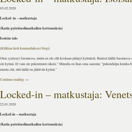
03.02.2020
Locked
–
in
– matkustaja
(Katin pyörätuolimatkailun kertomuksia)
Isoisän talo
(
Klikkaa tästä kuunnellaksesi blogi
)
Olen syntynyt Suomessa, mutta en ole silti koskaan pitänyt kylmästä. Ihmiset täällä Suomessa s
ole kylmä. Et vain ole pukeutunut oikein.” Minulla on ihan oma sanonta; ”pukeudutpa kuinka hy
muuta sitä, että täällä on jäätävän kylmä.”
Continue reading
→
Locked-in – matkustaja: Venet
22.01.2020
Locked-in – matkustaja
(Katin pyörätuolimatkailun kertomuksia)