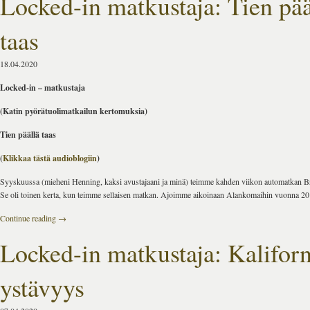
Locked-in matkustaja: Tien pää
taas
18.04.2020
Locked-in – matkustaja
(Katin pyörätuolimatkailun kertomuksia)
Tien päällä taas
(
Klikkaa tästä audioblogiin
)
Syyskuussa (mieheni Henning, kaksi avustajaani ja minä) teimme kahden viikon automatkan Br
Se oli toinen kerta, kun teimme sellaisen matkan. Ajoimme aikoinaan Alankomaihin vuonna 20
Continue reading
→
Locked-in matkustaja: Kalifor
ystävyys