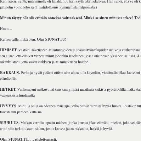
Kun lääkäri selitti, mitä minulle oli tapahtunut, hän käytti tätä metaforaa. Hän sanoi, että se oli 
jättipotin voitto lotossa (1 mahdollisuus kymmenistä miljoonista.)
Minun täytyy olla siis erittäin onnekas voittaakseni. Minkä se sitten minusta tekee? To
Hmm…
Kerron teille, mikä olen.
Olen SIUNATTU!
IHMISET.
Vastoin lääketieteen asiantuntijoiden ja sosiaalityöntekijöiden neuvoja vanhempani 
sen sijaan, että olisivat vieneet minut johonkin laitokseen, jossa olisin vain yksi potilas lisää. Äiti
oikeuksistani, jotta saisin eläkkeen ja asianmukaisen hoidon.
RAKKAUS.
Perhe ja hyvät ystävät ottivat aina aikaa tulla käymään, viettämään aikaa kanssani
elämässään.
HETKET.
Vanhempani matkustivat kanssani ympäri maailmaa kaikista pyörätuolilla matkustami
vaikeuksista huolimatta.
HYVYYS.
Minulla oli ja on edelleen avustajia, jotka pitivät minusta hyvää huolta. Joistakin tul
toisista tuli perheen kaltaisia.
SUURUUS.
Matkan varrella tapasin miehen, jonka kanssa jakaa elämäni, miehen, joka vei eläm
antoi sille tarkoituksen, sielun, jonka kanssa jakaa rakkautta, hetkiä ja hyvää.
Olen SIUNATTU, … ehdottomasti.