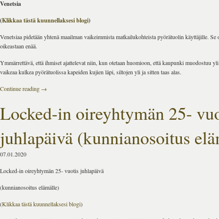
Venetsia
(
Klikkaa tästä kuunnellaksesi blogi
)
Venetsiaa pidetään yhtenä maailman vaikeimmista matkailukohteista pyörätuolin käyttäjille. Se 
oikeastaan enää.
Ymmärrettävä, että ihmiset ajattelevat niin, kun otetaan huomioon, että kaupunki muodostuu yli 
vaikeaa kulkea pyörätuolissa kapeiden kujien läpi, siltojen yli ja sitten taas alas.
Continue reading
→
Locked-in oireyhtymän 25- vuo
juhlapäivä (kunnianosoitus elä
07.01.2020
Locked-in oireyhtymän 25- vuotis juhlapäivä
(kunnianosoitus elämälle)
(
Klikkaa tästä kuunnellaksesi blogi
)