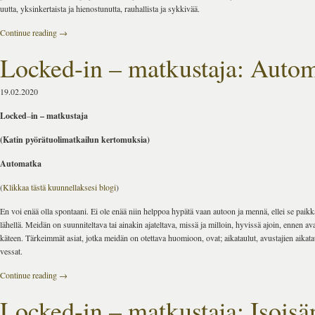
uutta, yksinkertaista ja hienostunutta, rauhallista ja sykkivää.
Continue reading
→
Locked-in – matkustaja: Auto
19.02.2020
Locked
–
in – matkustaja
(Katin pyörätuolimatkailun kertomuksia)
Automatka
(
Klikkaa tästä kuunnellaksesi blogi
)
En voi enää olla spontaani. Ei ole enää niin helppoa hypätä vaan autoon ja mennä, ellei se paikk
lähellä. Meidän on suunniteltava tai ainakin ajateltava, missä ja milloin, hyvissä ajoin, ennen av
käteen. Tärkeimmät asiat, jotka meidän on otettava huomioon, ovat; aikataulut, avustajien aikata
vessat.
Continue reading
→
Locked-in – matkustaja: Isoisä