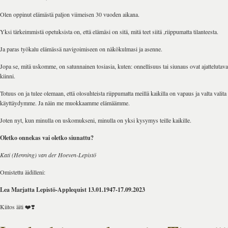
Olen oppinut elämästä paljon viimeisen 30 vuoden aikana.
Yksi tärkeimmistä opetuksista on, että elämäsi on sitä, mitä teet siitä ,riippumatta tilanteesta.
Ja paras työkalu elämässä navigoimiseen on näkökulmasi ja asenne.
Jopa se, mitä uskomme, on satunnainen tosiasia, kuten: onnellisuus tai siunaus ovat ajattelutava
kiinni.
Totuus on ja tulee olemaan, että olosuhteista riippumatta meillä kaikilla on vapaus ja valta valit
käyttäydymme. Ja näin me muokkaamme elämäämme.
Joten nyt, kun minulla on uskomukseni, minulla on yksi kysymys teille kaikille.
Oletko onnekas vai oletko siunattu?
Kati (Henning) van der Hoeven-Lepistö
Omistettu äidilleni:
Lea Marjatta Lepistö-Applequist 13.01.1947-17.09.2023
Kiitos äiti ❤️❣️