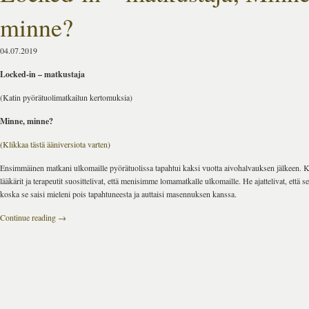
minne?
04.07.2019
Locked-in – matkustaja
(Katin pyörätuolimatkailun kertomuksia)
Minne, minne?
(
Klikkaa tästä ääniversiota varten
)
Ensimmäinen matkani ulkomaille pyörätuolissa tapahtui kaksi vuotta aivohalvauksen jälkeen. 
lääkärit ja terapeutit suosittelivat, että menisimme lomamatkalle ulkomaille. He ajattelivat, että se
koska se saisi mieleni pois tapahtuneesta ja auttaisi masennuksen kanssa.
Continue reading
→