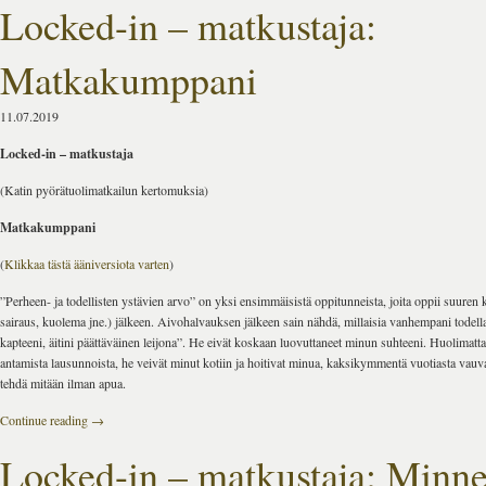
Locked-in – matkustaja:
Matkakumppani
11.07.2019
Locked-in – matkustaja
(Katin pyörätuolimatkailun kertomuksia)
Matkakumppani
(
Klikkaa tästä ääniversiota varten
)
”Perheen- ja todellisten ystävien arvo” on yksi ensimmäisistä oppitunneista, joita oppii suuren 
sairaus, kuolema jne.) jälkeen. Aivohalvauksen jälkeen sain nähdä, millaisia vanhempani todella
kapteeni, äitini päättäväinen leijona”. He eivät koskaan luovuttaneet minun suhteeni. Huolimatta
antamista lausunnoista, he veivät minut kotiin ja hoitivat minua, kaksikymmentä vuotiasta vauva
tehdä mitään ilman apua.
Continue reading
→
Locked-in – matkustaja; Minne