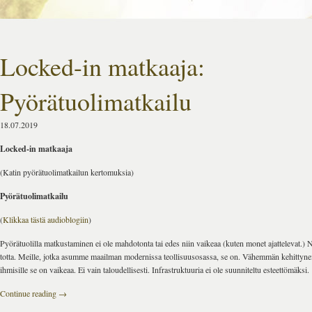
Locked-in matkaaja:
Pyörätuolimatkailu
18.07.2019
Locked-in matkaaja
(Katin pyörätuolimatkailun kertomuksia)
Pyörätuolimatkailu
(
Klikkaa tästä audioblogiin
)
Pyörätuolilla matkustaminen ei ole mahdotonta tai edes niin vaikeaa (kuten monet ajattelevat.) No
totta. Meille, jotka asumme maailman modernissa teollisuusosassa, se on. Vähemmän kehittynei
ihmisille se on vaikeaa. Ei vain taloudellisesti. Infrastruktuuria ei ole suunniteltu esteettömäksi.
Continue reading
→