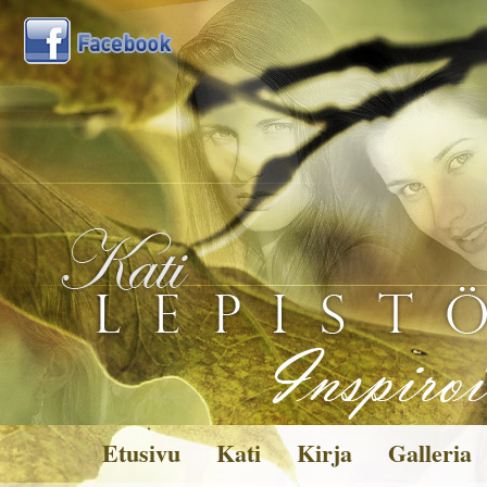
Etusivu
Kati
Kirja
Galleria
Kuvagalleria