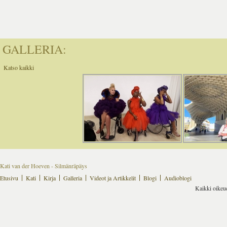
GALLERIA:
Katso kaikki
Kati van der Hoeven - Silmänräpäys
Etusivu
Kati
Kirja
Galleria
Videot ja Artikkelit
Blogi
Audioblogi
Kaikki oikeu