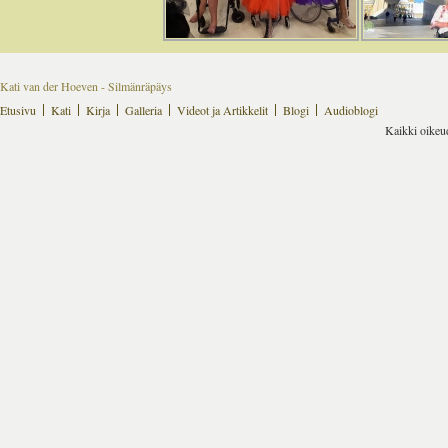
Kati van der Hoeven - Silmänräpäys
Etusivu
Kati
Kirja
Galleria
Videot ja Artikkelit
Blogi
Audioblogi
Kaikki oikeu