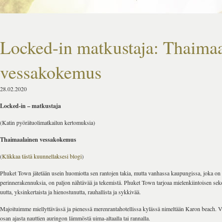
Locked-in matkustaja: Thaima
vessakokemus
28.02.2020
Locked-in – matkustaja
(Katin pyörätuolimatkailun kertomuksia)
Thaimaalainen vessakokemus
(
Klikkaa tästä kuunnellaksesi blogi
)
Phuket Town jätetään usein huomiotta sen rantojen takia, mutta vanhassa kaupungissa, joka on
perinnerakennuksia, on paljon nähtävää ja tekemistä. Phuket Town tarjoaa mielenkiintoisen sek
uutta, yksinkertaista ja hienostunutta, rauhallista ja sykkivää.
Majoituimme miellyttävässä ja pienessä merenrantahotellissa kylässä nimeltään Karon beach.
osan ajasta nauttien auringon lämmöstä uima-altaalla tai rannalla.