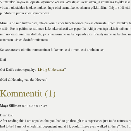
Viimeinkin käytävän lopusta löysimme vessan. Avustajani avasi oven, ja voimakas löyhkä iski 
virtsan, ulosteiden ja oksennuksen haju olisi saanut kenet tahansa yökkimään. Näytti siltä, ​​että 
puhdistettu pariin vuosikymmeneen.
Minulla oli niin hirveä hätä, että en voinut edes harkita toisen paikan etsimistä. Joten, keuhkot t
sisään. Ensin peitimme istuimen kaksinkertaisesti wc-paperilla. Äiti ja avustaja tekivät kaiken hu
niin nopeasti kuin mahdollista, jotta pääsisimme sieltä nopeasti ulos. Päästyämme sieltä ulos, 
ostamaan käsien desinfiointiainetta.
Se vessareissu oli niin traumaattinen kokemus, että toivon, että unohdan sen.
Kati
Get Kati’s autobiography; “
Living Underwater
”
(Kati & Henning van der Hoeven)
Kommentit (1)
Maya Silliman
07.03.2020 15:49
Dear Kati,
After reading this I am appalled that you had to go through this experience just to do nature’s 
had to be! I am not wheelchair dependent and at 71, could I have even walked in there? No, I thi