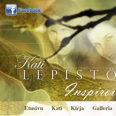
Etusivu
Kati
Kirja
Galleria
Kuvagalleria