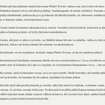
Eräänä päivänä päätimme mennä katsomaan Phuket Townin vanhaa osaa, missä tunsi olevansa 
Paikalliset ihmiset olivat ystävällisiä ja kilttejä. Vanhakaupunki oli todella viehättävä. Toisaalta 
päällystämättömillä, epätasaisilla ja ei pyörätuoliystävällisillä kaduilla, oli vähemmän viehättävä
ja se ihmisten määrä, eivät helpottaneet asiaa.
Aistini nauttivat kauniista rakennuksista ja väreistä. Varsinkin niistä käsitöistä, tuoksuista ja ää
jatkuva heilunta ja tärinä, oli kyllä yhtä kokovartalokidutusta.
Luulen, että juuri se jatkuva ravistelu, sai yhtäkkiä aikaan hirveän vessahädän, vaikka en ollut
päivänä. Silloin sain kokea elämäni hirveimmän vessakokemuksen.
Esteettömän vessan löytäminen, keskeltä vanhaa Phuket Townia, oli täysin mahdoton tehtävä.
Ensimmäisenä kokeilimme onneamme lähellä olevassa ostoskeskuksessa. Vessa oli riittävän suur
mutta siinä oli kuitenkin yksi aika iso ongelma. Se oli perinteinen thaimaalainen vessa – vain rei
Kysyimme, mistä löytäisimme vessan, jossa on myös pönttö. Meille kerrottiin, että meidän pitäis
olevaa hostellia. Juostuamme hyvän matkaa, lopultakin löysimme paikan.
Hostelli näytti ulkopuolelta hienolta ja suurelta, mikä teki meistä toiveikkaita. Astuimme sisään,
vatsaan. Se oli kuin suoraan elokuvasta. Torakat juoksivat pitkin pitkää kapeaa tummaa käytävää
sähkövalaisimet ilman mitään suojusta vilkkuivat katossa. Kovan television äänet, miehen huud
tappelu ja huuto kuului huoneista käytävälle.