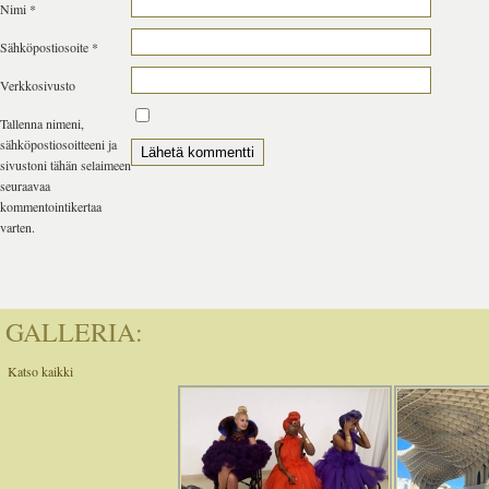
Nimi
*
Sähköpostiosoite
*
Verkkosivusto
Tallenna nimeni,
sähköpostiosoitteeni ja
sivustoni tähän selaimeen
seuraavaa
kommentointikertaa
varten.
GALLERIA:
Katso kaikki