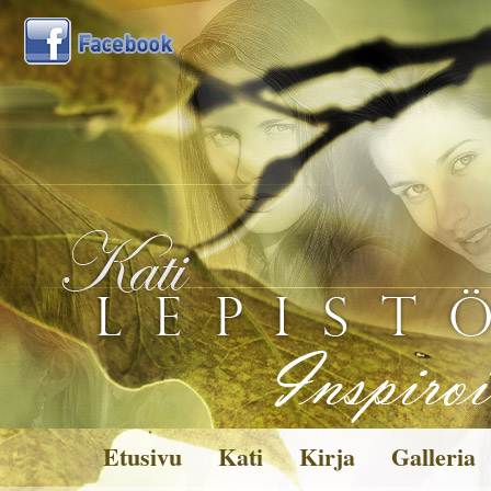
Etusivu
Kati
Kirja
Galleria
Kuvagalleria