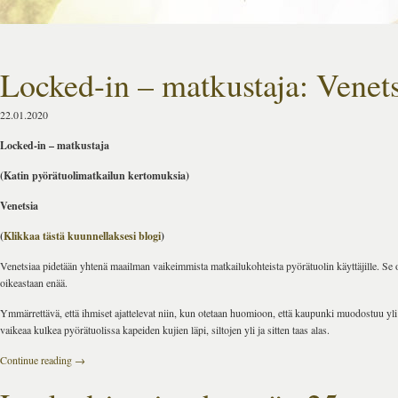
Locked-in – matkustaja: Venet
22.01.2020
Locked-in – matkustaja
(Katin pyörätuolimatkailun kertomuksia)
Venetsia
(
Klikkaa tästä kuunnellaksesi blogi
)
Venetsiaa pidetään yhtenä maailman vaikeimmista matkailukohteista pyörätuolin käyttäjille. Se 
oikeastaan enää.
Ymmärrettävä, että ihmiset ajattelevat niin, kun otetaan huomioon, että kaupunki muodostuu yli 
vaikeaa kulkea pyörätuolissa kapeiden kujien läpi, siltojen yli ja sitten taas alas.
Continue reading
→