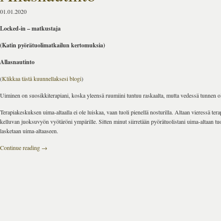
01.01.2020
Locked-in – matkustaja
(Katin pyörätuolimatkailun kertomuksia)
Allasnautinto
(
Klikkaa tästä kuunnellaksesi blogi
)
Uiminen on suosikkiterapiani, koska yleensä ruumiini tuntuu raskaalta, mutta vedessä tunnen o
Terapiakeskuksen uima-altaalla ei ole luiskaa, vaan tuoli pienellä nosturilla. Altaan vieressä tera
kelluvan juoksuvyön vyötäröni ympärille. Sitten minut siirretään pyörätuolistani uima-altaan tuol
lasketaan uima-altaaseen.
Continue reading
→