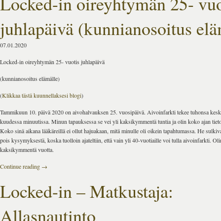
Locked-in oireyhtymän 25- vuo
juhlapäivä (kunnianosoitus elä
07.01.2020
Locked-in oireyhtymän 25- vuotis juhlapäivä
(kunnianosoitus elämälle)
(
Klikkaa tästä kuunnellaksesi blogi
)
Tammikuun 10. päivä 2020 on aivohalvauksen 25. vuosipäivä. Aivoinfarkti tekee tuhonsa kesk
kuudessa minuutissa. Minun tapauksessa se vei yli kaksikymmentä tuntia ja olin koko ajan tiet
Koko sinä aikana lääkäreillä ei ollut hajuakaan, mitä minulle oli oikein tapahtumassa. He sulki
pois kysymyksestä, koska tuolloin ajateltiin, että vain yli 40-vuotiaille voi tulla aivoinfarkti. Oli
kaksikymmentä vuotta.
Continue reading
→
Locked-in – Matkustaja:
Allasnautinto