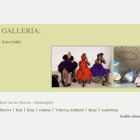
GALLERIA:
Katso kaikki
Kati van der Hoeven - Silmänräpäys
Etusivu
Kati
Kirja
Galleria
Videot ja Artikkelit
Blogi
Audioblogi
Kaikki oikeu