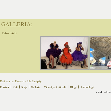
GALLERIA:
Katso kaikki
Kati van der Hoeven - Silmänräpäys
Etusivu
Kati
Kirja
Galleria
Videot ja Artikkelit
Blogi
Audioblogi
Kaikki oikeu