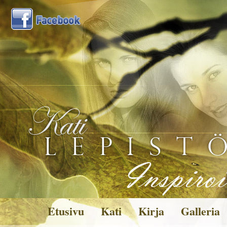
Etusivu
Kati
Kirja
Galleria
Kuvagalleria