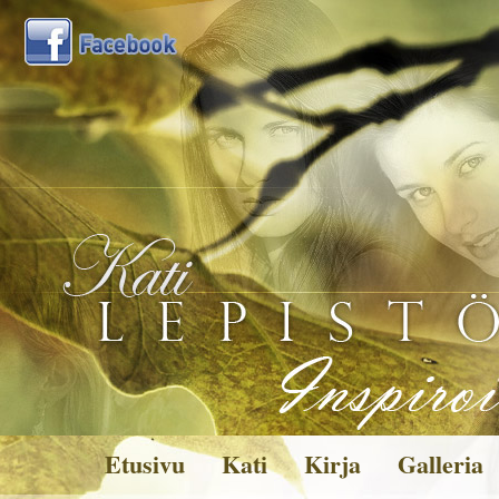
Etusivu
Kati
Kirja
Galleria
Kuvagalleria