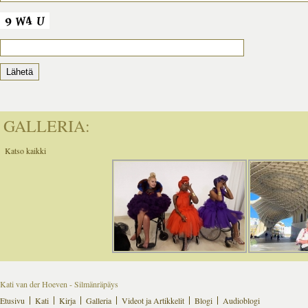
GALLERIA:
Katso kaikki
Kati van der Hoeven - Silmänräpäys
Etusivu
Kati
Kirja
Galleria
Videot ja Artikkelit
Blogi
Audioblogi