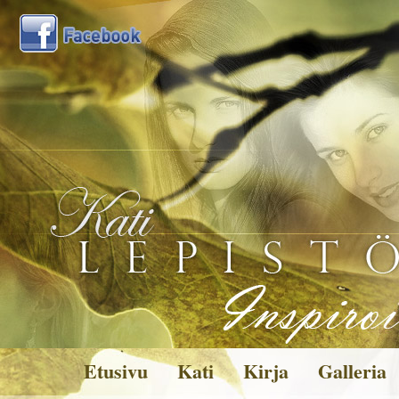
Etusivu
Kati
Kirja
Galleria
Kuvagalleria