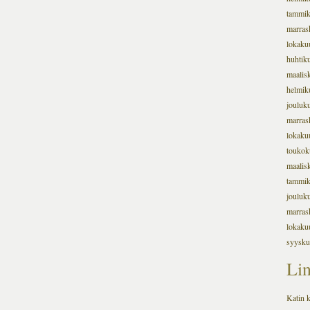
tammi
marras
lokaku
huhtik
maalis
helmik
jouluk
marras
lokaku
toukok
maalis
tammi
jouluk
marras
lokaku
syysku
Lin
Katin k