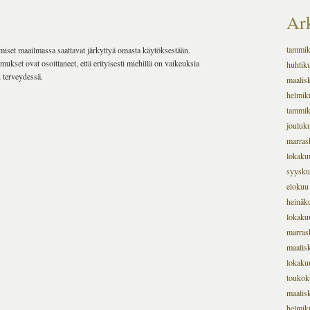
Ark
tammi
iset maailmassa saattavat järkyttyä omasta käytöksestään.
imukset ovat osoittaneet, että erityisesti miehillä on vaikeuksia
huhtik
 terveydessä.
maalis
helmik
tammi
jouluk
marras
lokaku
syysku
elokuu
heinäk
lokaku
marras
maalis
lokaku
toukok
maalis
helmik