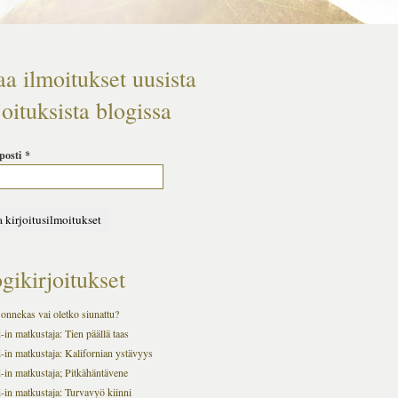
aa ilmoitukset uusista
joituksista blogissa
posti
*
gikirjoitukset
onnekas vai oletko siunattu?
in matkustaja: Tien päällä taas
-in matkustaja: Kalifornian ystävyys
-in matkustaja; Pitkähäntävene
-in matkustaja: Turvavyö kiinni