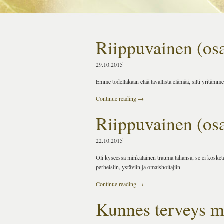
Riippuvainen (osa
29.10.2015
Emme todellakaan elää tavallista elämää, silti yritämm
Continue reading
→
Riippuvainen (osa
22.10.2015
Oli kyseessä minkälainen trauma tahansa, se ei kosketa
perheisiin, ystäviin ja omaishoitajiin.
Continue reading
→
Kunnes terveys me