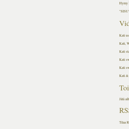
Hymy h
"SISU"
Vid
Kati us
Kati, 
Kati st
Kati s
Kati s
Kati &
Toi
Jätä ai
RS
Tilaa 