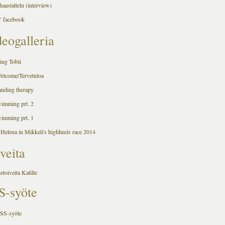
aastattelu (interview)
 facebook
eogalleria
ing Tobii
Welcome/Tervetuloa
anding therapy
wimming prt. 2
wimming prt. 1
 Helena in Mikkeli's highheels race 2014
veita
hetoiveita Katille
S-syöte
RSS-syöte