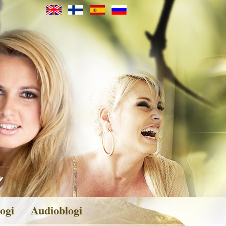
ogi
Audioblogi
veita