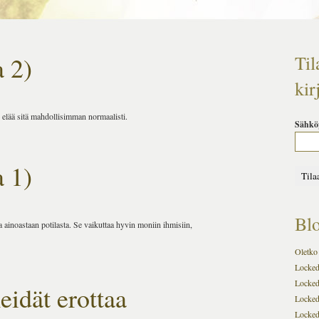
 2)
Til
kir
e elää sitä mahdollisimman normaalisti.
Sähkö
 1)
Blo
 ainoastaan potilasta. Se vaikuttaa hyvin moniin ihmisiin,
Oletko 
Locked-
Locked
idät erottaa
Locked
Locked