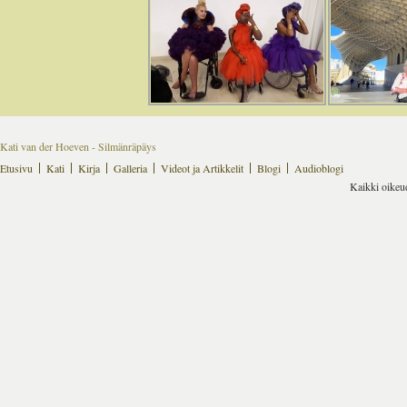
Kati van der Hoeven - Silmänräpäys
Etusivu
Kati
Kirja
Galleria
Videot ja Artikkelit
Blogi
Audioblogi
Kaikki oikeu