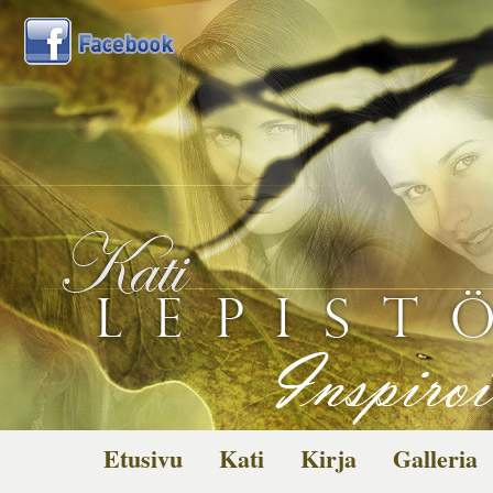
Etusivu
Kati
Kirja
Galleria
Kuvagalleria