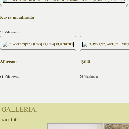
Kuvia maailmalta
73
Valokuvaa
Aforismi
Työtä
61
Valokuvaa
76
Valokuvaa
GALLERIA:
Katso kaikki