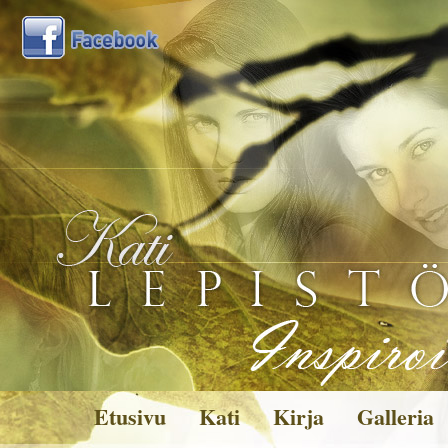
Etusivu
Kati
Kirja
Galleria
Kuvagalleria