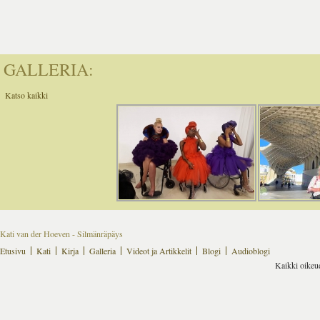
GALLERIA:
Katso kaikki
Kati van der Hoeven - Silmänräpäys
Etusivu
Kati
Kirja
Galleria
Videot ja Artikkelit
Blogi
Audioblogi
Kaikki oikeu