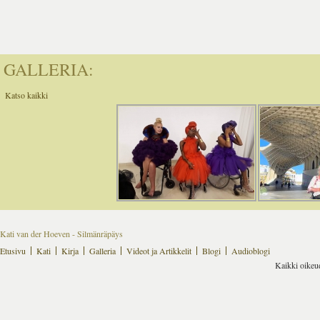
GALLERIA:
Katso kaikki
Kati van der Hoeven - Silmänräpäys
Etusivu
Kati
Kirja
Galleria
Videot ja Artikkelit
Blogi
Audioblogi
Kaikki oikeu