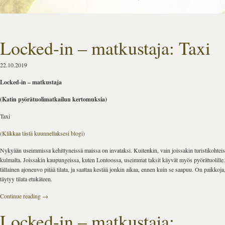
Locked-in – matkustaja: Taxi
22.10.2019
Locked-in – matkustaja
(Katin pyörätuolimatkailun kertomuksia)
Taxi
(Klikkaa tästä kuunnellaksesi blogi)
Nykyään useimmissa kehittyneissä maissa on invataksi. Kuitenkin, vain joissakin turistikohteiss
kulmalta. Joissakin kaupungeissa, kuten Lontoossa, useimmat taksit käyvät myös pyörätuolille.
tällainen ajoneuvo pitää tilata, ja saattaa kestää jonkin aikaa, ennen kuin se saapuu. On paikkoja,
täytyy tilata etukäteen.
Continue reading
→
Locked-in – matkustaja: