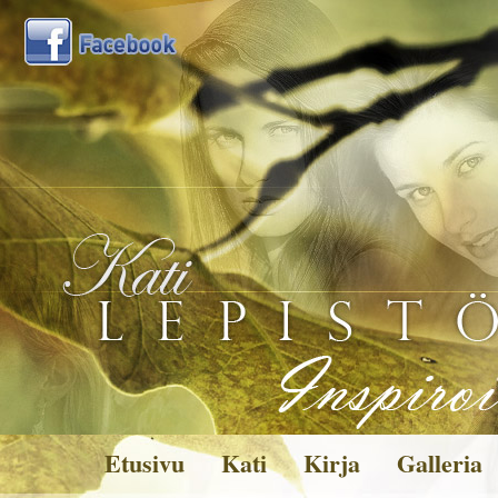
Etusivu
Kati
Kirja
Galleria
Kuvagalleria