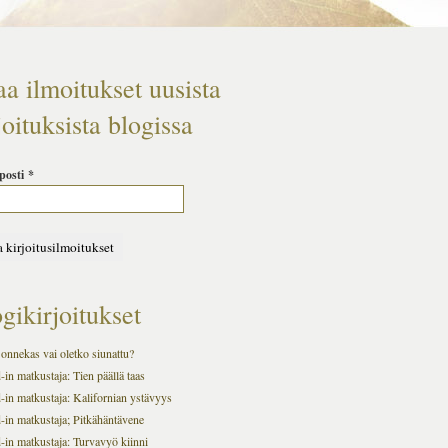
aa ilmoitukset uusista
joituksista blogissa
posti
*
gikirjoitukset
onnekas vai oletko siunattu?
in matkustaja: Tien päällä taas
-in matkustaja: Kalifornian ystävyys
-in matkustaja; Pitkähäntävene
-in matkustaja: Turvavyö kiinni