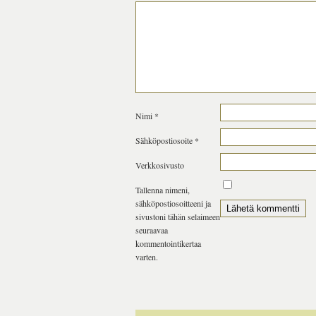
Nimi
*
Sähköpostiosoite
*
Verkkosivusto
Tallenna nimeni,
sähköpostiosoitteeni ja
sivustoni tähän selaimeen
seuraavaa
kommentointikertaa
varten.