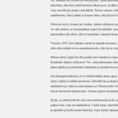
No, minulla on Locked-In-oireyhtymä. Tämä tarkoittaa s
tarkoittaa, että olen siellä huoneen takaosassa, eivät
vain sanoakseen jotain ​​ystävällistä. Toisin sanoen; to
mahdotonta. Siksi päätin jo kauan sitten, että tekisin k
Ollessasi terve, komea tai varakas, pääsee elämässä e
on silti otettava se ensimmäinen askel tavoitteiden saa
paremmiksi älä odota, että ne tarjoillaan valmiina hope
Vuonna 1995, kun lääkärit sanelivat minulle tuomion, 
eikä ollut mitään toivoa parantumisesta, olin täysin sir
Minun täytyi oppia hyväksymään uusi minäni ja sope
Kuinkako pääsin sieltä pois? No, opin puhumaan silmi
jakaa ajatuksia ja tunteitani rakkaiden ja maailma kanss
Kuvitteleppa hetkinen; et voi tehdä mitään ilman apua- 
täytyy tehdä se kaikki puolestasi. Hävettävää ja alentav
mielenterveys tallessa siinä kunnossa? Huumorilla! L
löysin huumoria tilanteestani. Nauran paljon enemmän
Kyllä, on pitkästyttävää vain istua tietokoneella koko
paljon kuin vaan oli mahdollista. Uudet maat, maistellen
ja tapoihin ja kyllä ​​uusiin ihmisiin. Jopa löytää rakkaut