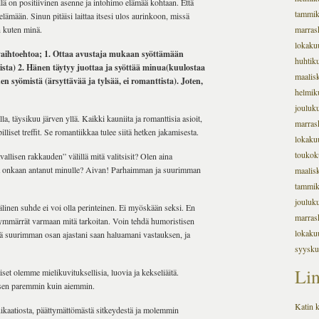
illä on positiivinen asenne ja intohimo elämää kohtaan. Että
tammi
ämään. Sinun pitäisi laittaa itsesi ulos aurinkoon, missä
n kuten minä.
marras
lokaku
 vaihtoehtoa; 1. Ottaa avustaja mukaan syöttämään
huhtik
tista) 2. Hänen täytyy juottaa ja syöttää minua(kuulostaa
maalis
en syömistä (ärsyttävää ja tylsää, ei romanttista). Joten,
helmik
jouluk
a, täysikuu järven yllä. Kaikki kauniita ja romanttisia asioit,
marras
pilliset treffit. Se romantiikkaa tulee siitä hetken jakamisesta.
lokaku
toukok
vallisen rakkauden” välillä mitä valitsisit? Olen aina
ämä onkaan antanut minulle? Aivan! Parhaimman ja suurimman
maalis
tammi
jouluk
linen suhde ei voi olla perinteinen. Ei myöskään seksi. En
marras
 ymmärrät varmaan mitä tarkoitan. Voin tehdä humoristisen
lokaku
että suurimman osan ajastani saan haluamani vastauksen, ja
syysku
Lin
et olemme mielikuvituksellisia, luovia ja kekseliäitä.
 sen paremmin kuin aiemmin.
Katin k
kaatiosta, päättymättömästä sitkeydestä ja molemmin