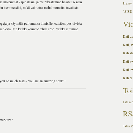
me molemmat kapinallisia, ja me rakastamme haasteita- näin
Hymy h
eemme siitä, mikä vaikuttaa mahdottomalta, tavallista
"SISU"
Vid
geja ja käymällä puhumassa ihmisille, edistäen positiivista
 puolesta. Me kaikki voimme tehdä eron, vaikka istumme
Kati us
Kati, 
Kati st
Kati s
Kati s
Kati &
 you so much Kati ~ you are an amazing soul!!!
Toi
Jätä ai
RS
 merkitty
*
Tilaa 