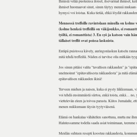
Ihmisiä vetää puoleensa iloiset, itsevarmat ihmiset, ke
ihmiset huomaavat sinut, sinun täytyy mennä mukaan el
hymysi voi loistaa. Kuka tietää, ehkä löydät rakkaude
Mennessä treffeille ravintolaan minulla on kolme
(kolme henkeä treffeillä on väkijoukko, ei romant
työltä, ei romanttista) 3. En syö ja katson vain hän
tällaiset treffit ovat poissa laskuista
.
Entäpä puistossa kävely, auringonlaskun katselu rannall
mitä tehdä treffeillä. Niiden ei tarvitse olla mitkään tyy
Jos sinun pitäisi valita ”tavallisen rakkauden” ja ”epäta
unelmoinut ”epätavallisesta rakkaudesta” ja mitä el
epätavallisen rakkauden ikinä!
Terveen miehen ja naisen, kuka ei pysty liikkumaan, vä
voi tehdä ensimmäistä siirtoa, enkä toista, enkä… no,
viettelevän eleen ja toivoa parasta. Kiitos Jumalalle, 
menen nukkumaan täysin tyytyväisenä.
Elämä on hankalaa vähätellen sanottuna, mutta me ihmis
Halutessamme todella saada asiat toimimaan, teemme
Meidän suhteen resepti koostuu rakkaudesta, kommuni