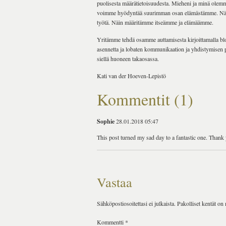
puolisesta määrätietoisuudesta. Mieheni ja minä olem
voimme hyödyntää suurimman osan elämästämme. Näin t
työtä. Näin määritämme itseämme ja elämäämme.
Yritämme tehdä osamme auttamisesta kirjoittamalla blo
asennetta ja lobaten kommunikaation ja yhdistymisen
siellä huoneen takaosassa.
Kati van der Hoeven-Lepistö
Kommentit (1)
Sophie
28.01.2018 05:47
This post turned my sad day to a fantastic one. Thank
Vastaa
Sähköpostiosoitettasi ei julkaista.
Pakolliset kentät on
Kommentti
*