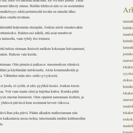
itä, etten voi liikuttaa lihaksiani. En voi edes puhua. Tämä
kä monet lähesty minua. Heidän tehdessä niin se on useimmiten
Ark
dennäköisyys edetä perinteisellä tavalla on minulle lähes
aiken omalla tavallaan.
tammi
päilemättä helpommin eteenpäin. Jonkun niistä siunatessakin
huhtik
vuttamiseksi. Halutessasi nähdä, että asiat muuttuvat
maalis
a lautasella, vaan ryhdy itse toimeen.
helmik
tammi
että tulisin olemaan ikuisesti melkein kokonaan halvaantunut,
jouluk
palein. Halusin vain kuolla.
marras
utumaan. Olin pimeässä paikassa- masennuksen silmässä.
lokaku
lläni ja käyttämään tietokonetta. Aloin kommunikoida ja
syysku
a. Vähitellen tulin ulos sieltä syvyyksistä.
elokuu
et juoda, et syödä, et edes pyyhkiä itseäsi. Jonkun toisen
heinäk
aa. Voit vaan maata siinä ja tuijottaa kattoa. Kuinka pitää
lokaku
öysin mustan huumorin. Olen oppinut nauramaan itselleni, ja
marras
 yhdessä päivässä kuin useimmat terveet viikossa.
maalis
 päivä ihan joka päivä. Päätin alkaakin matkustamaan niin
lokaku
 kaikenlaisia ​​uusia ruokia, tutustumalla muihin kulttuureihin
toukok
ta.
maalis
helmik