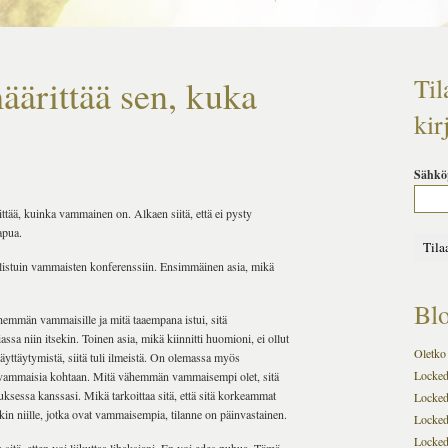
äärittää sen, kuka
Til
kir
Sähkö
rittää, kuinka vammainen on. Alkaen siitä, että ei pysty
apua.
listuin vammaisten konferenssiin. Ensimmäinen asia, mikä
Blo
vähemmän vammaisille ja mitä taaempana istui, sitä
ssa niin itsekin. Toinen asia, mikä kiinnitti huomioni, ei ollut
Oletko 
käyttäytymistä, siitä tuli ilmeistä. On olemassa myös
Locked-
t vammaisia ​​kohtaan. Mitä vähemmän vammaisempi olet, sitä
ksessa kanssasi. Mikä tarkoittaa sitä, että sitä korkeammat
Locked
nkin niille, jotka ovat vammaisempia, tilanne on päinvastainen.
Locked
Locked