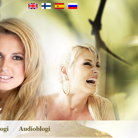
ogi
Audioblogi
veita