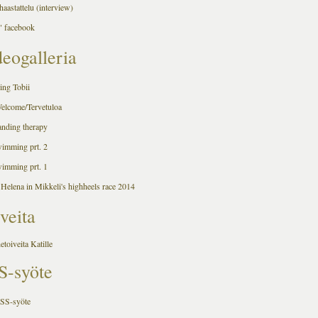
aastattelu (interview)
 facebook
eogalleria
ing Tobii
Welcome/Tervetuloa
anding therapy
wimming prt. 2
wimming prt. 1
 Helena in Mikkeli's highheels race 2014
veita
hetoiveita Katille
S-syöte
RSS-syöte