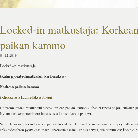
Locked-in matkustaja: Korkea
paikan kammo
04.12.2019
Locked
–
in matkustaja
(Katin pyörätuolimatkailun kertomuksia)
Korkean paikan kammo
(
Klikkaa tästä kuunnellaksesi blogi
)
Halvaannuttuani, minulle tuli hirveä korkean paikan kammo. Siihen ei tarvita paljon, että alan 
Kymmenen senttimetrin ero lattiassa saa jo niskakarvat pystyyn.
Se on itseasiassa aivan loogista, jos vähän ajattelee. En voi liikkua lainkaan, en pysty hallitsem
enkä todellakaan pysty kaatumaan särkemättä itseäni. On siis selvää, että minulla on; korkean