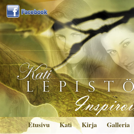
Etusivu
Kati
Kirja
Galleria
Kuvagalleria