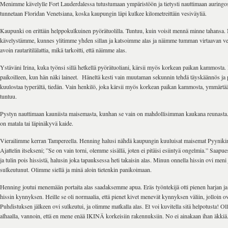
Menimme kävelylle Fort Lauderdalessa tutustumaan ympäristöön ja tietysti nauttimaan auringos
tunnetaan Floridan Venetsiana, koska kaupungin läpi kulkee kilometreittäin vesiväyliä.
Kaupunki on erittäin helppokulkuinen pyörätuolilla. Tuntuu, kuin voisit mennä minne tahansa
kävelystämme, kunnes ylitimme yhden sillan ja katsoimme alas ja näimme tumman virtaavan vede
avoin rautaritilälattia, mikä tarkoitti, että näimme alas.
Ystäväni Irina, kuka työnsi sillä hetkellä pyörätuoliani, kärsii myös korkean paikan kammosta.
paikoilleen, kun hän näki laineet. Häneltä kesti vain muutaman sekunnin tehdä täyskäännös ja p
kuulostaa typerältä, tiedän. Vain henkilö, joka kärsii myös korkean paikan kammosta, ymmärtää,
tuntuu.
Pystyn nauttimaan kauniista maisemasta, kunhan se vain on mahdollisimman kaukana reunasta. V
on matala tai läpinäkyvä kaide.
Vierailimme kerran Tampereella. Henning halusi nähdä kaupungin kuuluisat maisemat Pyynikin
Ajattelin itsekseni; ”Se on vain torni, olemme sisällä, joten ei pitäisi esiintyä ongelmia.” Saap
ja tulin pois hissistä, halusin joka tapauksessa heti takaisin alas. Minun onnella hissin ovi meni
sulkeutunut. Olimme siellä ja minä aloin tietenkin panikoimaan.
Henning joutui menemään portaita alas saadaksemme apua. Eräs työntekijä otti pienen harjan ja
hissin kynnyksen. Heille se oli normaalia, että pienet kivet menevät kynnyksen väliin, jolloin o
Puhdistuksen jälkeen ovi sulkeutui, ja olimme matkalla alas. Et voi kuvitella sitä helpotusta! Oll
alhaalla, vannoin, että en mene enää IKINÄ korkeisiin rakennuksiin. No ei ainakaan ihan äkkiä