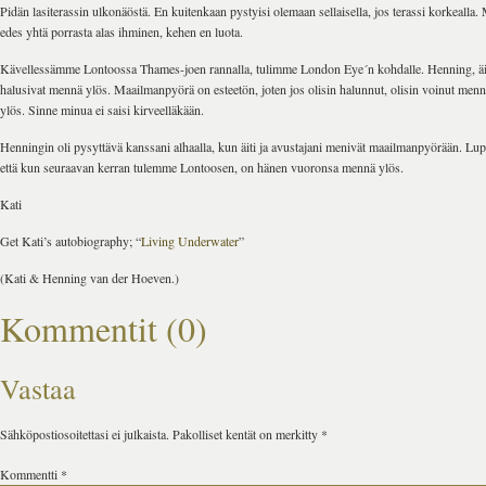
Pidän lasiterassin ulkonäöstä. En kuitenkaan pystyisi olemaan sellaisella, jos terassi korkealla.
edes yhtä porrasta alas ihminen, kehen en luota.
Kävellessämme Lontoossa Thames-joen rannalla, tulimme London Eye´n kohdalle. Henning, äiti
halusivat mennä ylös. Maailmanpyörä on esteetön, joten jos olisin halunnut, olisin voinut men
ylös. Sinne minua ei saisi kirveelläkään.
Henningin oli pysyttävä kanssani alhaalla, kun äiti ja avustajani menivät maailmanpyörään. Lup
että kun seuraavan kerran tulemme Lontoosen, on hänen vuoronsa mennä ylös.
Kati
Get Kati’s autobiography; “
Living Underwater
”
(Kati & Henning van der Hoeven.)
Kommentit (0)
Vastaa
Sähköpostiosoitettasi ei julkaista.
Pakolliset kentät on merkitty
*
Kommentti
*