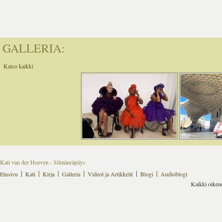
GALLERIA:
Katso kaikki
Kati van der Hoeven - Silmänräpäys
Etusivu
Kati
Kirja
Galleria
Videot ja Artikkelit
Blogi
Audioblogi
Kaikki oikeu