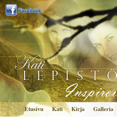
Etusivu
Kati
Kirja
Galleria
Kuvagalleria