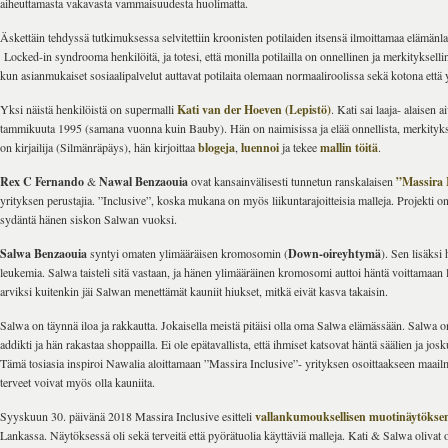
aiheuttamasta vakavasta vammaisuudesta huolimatta.
Äskettäin tehdyssä tutkimuksessa selvitettiin kroonisten potilaiden itsensä ilmoittamaa elämänlaa
Locked-in syndrooma henkilöitä, ja totesi, että monilla potilailla on onnellinen ja merkityksell
kun asianmukaiset sosiaalipalvelut auttavat potilaita olemaan normaaliroolissa sekä kotona että 
Yksi näistä henkilöistä on supermalli
Kati van der Hoeven (Lepistö)
. Kati sai laaja- alaisen
tammikuuta 1995 (samana vuonna kuin Bauby). Hän on naimisissa ja elää onnellista, merkityks
on kirjailija (Silmänräpäys), hän kirjoittaa
blogeja
,
luennoi
ja tekee
mallin töitä
.
Rex C Fernando
&
Nawal Benzaouia
ovat kansainvälisesti tunnetun ranskalaisen
”Massira 
yrityksen perustajia. ”Inclusive”, koska mukana on myös liikuntarajoitteisia malleja. Projekti o
sydäntä hänen siskon Salwan vuoksi.
Salwa Benzaouia
syntyi omaten ylimääräisen kromosomin (
Down-oireyhtymä
). Sen lisäksi 
leukemia. Salwa taisteli sitä vastaan, ja hänen ylimääräinen kromosomi auttoi häntä voittamaan 
arviksi kuitenkin jäi Salwan menettämät kauniit hiukset, mitkä eivät kasva takaisin.
Salwa on täynnä iloa ja rakkautta. Jokaisella meistä pitäisi olla oma Salwa elämässään. Salwa
addikti ja hän rakastaa shoppailla. Ei ole epätavallista, että ihmiset katsovat häntä säälien ja jos
Tämä tosiasia inspiroi Nawalia aloittamaan ”Massira Inclusive”- yrityksen osoittaakseen maail
terveet voivat myös olla kauniita.
Syyskuun 30. päivänä 2018 Massira Inclusive esitteli
vallankumouksellisen muotinäytökse
Lankassa. Näytöksessä oli sekä terveitä että pyörätuolia käyttäviä malleja. Kati & Salwa olivat o