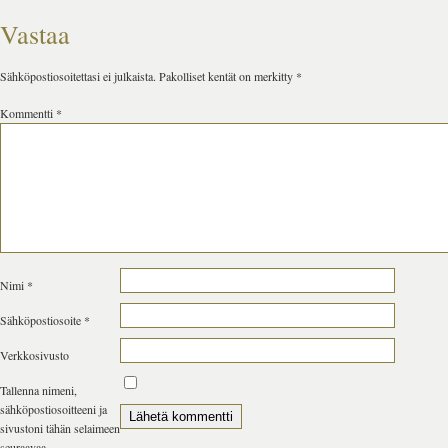
Vastaa
Sähköpostiosoitettasi ei julkaista.
Pakolliset kentät on merkitty
*
Kommentti
*
Nimi
*
Sähköpostiosoite
*
Verkkosivusto
Tallenna nimeni,
sähköpostiosoitteeni ja
sivustoni tähän selaimeen
seuraavaa