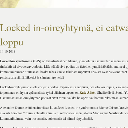
Locked in-oireyhtymä, ei catw
loppu
14.10.2018
Locked-in syndrooma (LIS)
on katastrofaalinen tilanne, joka johtuu useimmiten iskeemisest
(infarkti) tai aivoverenvuodosta. LIS: stä kärsivä potilas on tietoinen ympäristöstään, mutta ei 
kommunikoimaan suullisesti, koska lähes kaikki tahdosta riippuvat lihakset ovat halvaantuneet
pystysuoria silmänliikkeitä ja silmien räpyttelyä.
Locked-oireyhtymään ei ole erityistä hoitoa. Tapauksesta riippuen, henkilö voi toipua, vaikka tä
toipuminen on hyvin epätavallista (yksi tällainen tapaus on
Kate Allatt
, Sheffieldistä, South Yo
Useimmat tämän oireyhtymän potilaat eivät toivu, vaikka he oppisivat kommunikoimaan silmänl
Alexandre Dumas esitti ensimmäiset kuvaukset Locked-in syndroomasta Monte Criston kreivi
elävästi henkilöä ” ruumis elävillä silmillä ”. Aivohalvauksen jälkeen Monsignor Noirtier de Vil
kommunikoimaan vain nostamalla, sulkemalla tai silmiä räpyttämällä.