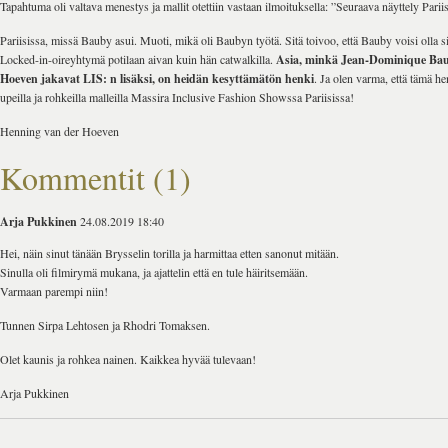
Tapahtuma oli valtava menestys ja mallit otettiin vastaan ​​ilmoituksella: ”Seuraava näyttely Pari
Pariisissa, missä Bauby asui. Muoti, mikä oli Baubyn työtä. Sitä toivoo, että Bauby voisi olla 
Locked-in-oireyhtymä potilaan aivan kuin hän catwalkilla.
Asia, minkä Jean-Dominique Bau
Hoeven jakavat LIS: n lisäksi, on heidän kesyttämätön henki
. Ja olen varma, että tämä he
upeilla ja rohkeilla malleilla Massira Inclusive Fashion Showssa Pariisissa!
Henning van der Hoeven
Kommentit (1)
Arja Pukkinen
24.08.2019 18:40
Hei, näin sinut tänään Brysselin torilla ja harmittaa etten sanonut mitään.
Sinulla oli filmirymä mukana, ja ajattelin että en tule häiritsemään.
Varmaan parempi niin!
Tunnen Sirpa Lehtosen ja Rhodri Tomaksen.
Olet kaunis ja rohkea nainen. Kaikkea hyvää tulevaan!
Arja Pukkinen