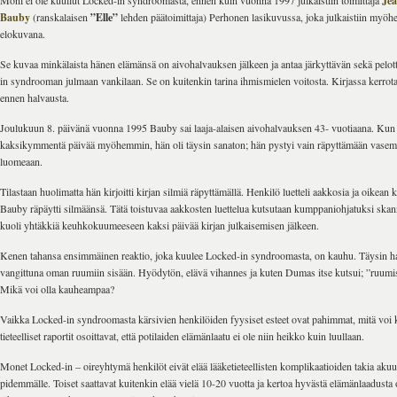
Moni ei ole kuullut Locked-in syndroomasta, ennen kuin vuonna 1997 julkaistiin toimittaja
Je
Bauby
(ranskalaisen
”Elle”
lehden päätoimittaja) Perhonen lasikuvussa, joka julkaistiin my
elokuvana.
Se kuvaa minkälaista hänen elämänsä on aivohalvauksen jälkeen ja antaa järkyttävän sekä pelo
in syndrooman julmaan vankilaan. Se on kuitenkin tarina ihmismielen voitosta. Kirjassa kerro
ennen halvausta.
Joulukuun 8. päivänä vuonna 1995 Bauby sai laaja-alaisen aivohalvauksen 43- vuotiaana. Kun 
kaksikymmentä päivää myöhemmin, hän oli täysin sanaton; hän pystyi vain räpyttämään vase
luomeaan.
Tilastaan huolimatta ​​hän kirjoitti kirjan silmiä räpyttämällä. Henkilö luetteli aakkosia ja oikean
Bauby räpäytti silmäänsä. Tätä toistuvaa aakkosten luettelua kutsutaan kumppaniohjatuksi sk
kuoli yhtäkkiä keuhkokuumeeseen kaksi päivää kirjan julkaisemisen jälkeen.
Kenen tahansa ensimmäinen reaktio, joka kuulee Locked-in syndroomasta, on kauhu. Täysin h
vangittuna oman ruumiin sisään. Hyödytön, elävä vihannes ja kuten Dumas itse kutsui; ”ruumis e
Mikä voi olla kauheampaa?
Vaikka Locked-in syndroomasta kärsivien henkilöiden fyysiset esteet ovat pahimmat, mitä voi ku
tieteelliset raportit osoittavat, että potilaiden elämänlaatu ei ole niin heikko kuin luullaan.
Monet Locked-in – oireyhtymä henkilöt eivät elää lääketieteellisten komplikaatioiden takia akuut
pidemmälle. Toiset saattavat kuitenkin elää vielä 10-20 vuotta ja kertoa hyvästä elämänlaadust