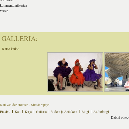
kommentointikertaa
varten.
GALLERIA:
Katso kaikki
Kati van der Hoeven - Silmänräpäys
Etusivu
Kati
Kirja
Galleria
Videot ja Artikkelit
Blogi
Audioblogi
Kaikki oikeu