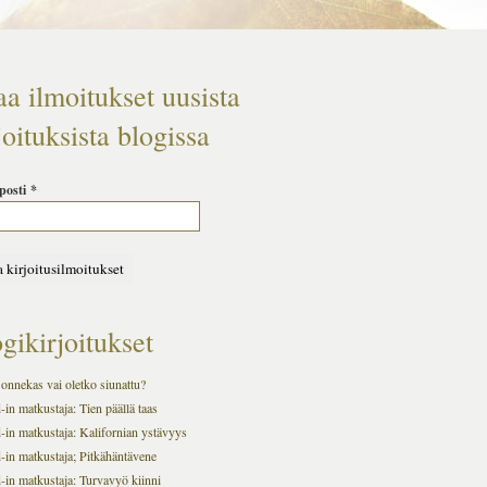
aa ilmoitukset uusista
joituksista blogissa
posti
*
gikirjoitukset
onnekas vai oletko siunattu?
in matkustaja: Tien päällä taas
-in matkustaja: Kalifornian ystävyys
-in matkustaja; Pitkähäntävene
-in matkustaja: Turvavyö kiinni