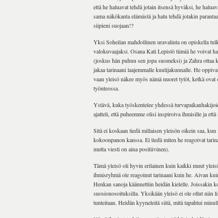
että he haluavat tehdä jotain itsensä hyväksi, he halu
sama näkökanta elämästä ja halu tehdä jotakin parantaak
siipieni suojaan!?
Yksi Soheilan mahdollinen uravalinta on opiskella tul
valokuvaajaksi. Osana Kati Lepistö tiimiä he voivat har
(joskus hän puhuu sen jopa suomeksi) ja Zahra ottaa k
jakaa tarinaani laajemmalle kuulijakunnalle. He oppivat
vaan yleisö näkee myös nämä nuoret tytöt, ketkä ovat 
työnteossa.
Ystävä, kuka työskentelee yhdessä turvapaikanhakijo
ajatteli, että puheemme olisi inspiroiva ihmisille ja että
Sitä ei koskaan tiedä millaisen yleisön oikein saa,
kokoonpanon kanssa. Ei tiedä miten he reagoivat tari
mutta viesti on aina positiivinen).
Tämä yleisö oli hyvin erilainen kuin kaikki muut yleis
ihmisryhmä ole reagoinut tarinaani kuin he. Aivan kui
Henkan sanoja käännettiin heidän kielelle. Joissakin k
suosionosoituksilla. Yksikään yleisö ei ole ollut niin 
tunteitaan. Heidän kyyneleitä siitä, mitä tapahtui minull