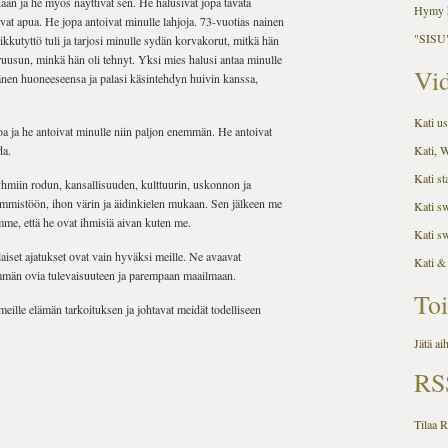
aan ja he myös näyttivät sen. He halusivat jopa tavata
Hymy h
ivat apua. He jopa antoivat minulle lahjoja. 73-vuotias nainen
"SISU"
kkutyttö tuli ja tarjosi minulle sydän korvakorut, mitkä hän
n ruusun, minkä hän oli tehnyt. Yksi mies halusi antaa minulle
Vid
 hänen huoneeseensa ja palasi käsintehdyn huivin kanssa,
Kati us
ivoa ja he antoivat minulle niin paljon enemmän. He antoivat
da.
Kati, 
Kati st
ryhmiin rodun, kansallisuuden, kulttuurin, uskonnon ja
mmistöön, ihon värin ja äidinkielen mukaan. Sen jälkeen me
Kati s
me, että he ovat ihmisiä aivan kuten me.
Kati s
laiset ajatukset ovat vain hyväksi meille. Ne avaavat
Kati &
mmän ovia tulevaisuuteen ja parempaan maailmaan.
Toi
ille elämän tarkoituksen ja johtavat meidät todelliseen
Jätä ai
RS
Tilaa 