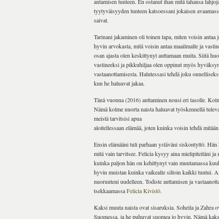
antamisen tunteen. En ostanut ihan mitä tahansa lahjoja,
tyytyväisyyden tunteen katsoessani jokaisen avaamassa 
saivat.
Tarinani jakaminen oli toinen tapa, miten voisin antaa 
hyvin arvokasta, mitä voisin antaa maailmalle ja vast
osan ajasta olen keskittynyt auttamaan muita. Siitä huo
vastineeksi ja pikkuhiljaa olen oppinut myös hyväksym
vastaanottamisesta. Halutessasi tehdä joku onnelliseksi,
kun he haluavat jakaa.
Tänä vuonna (2016) auttaminen nousi eri tasolle. Kolme
Nämä kolme nuorta naista haluavat työskennellä tulevai
meistä tarvitsisi apua
aloitellessaan elämää, joten kuinka voisin tehdä mitää
Ensin elämääni tuli parhaan ystäväni siskontyttö. Hän 
mitä vain tarvitsee. Felicia kysyy aina mielipiteitäni 
kuinka paljon hän on kehittynyt vain muutamassa kuuk
hyvin muistan kuinka vaikealle silloin kaikki tuntui. A
nuoruuteni uudelleen. Todiste auttamisen ja vastaanott
tsekkaamassa
Felicia Kivistö
.
Kaksi muuta naista ovat sisaruksia. Soheila ja Zahra ova
Suomessa, ja he puhuvat suomea jo hyvin. Nämä kaksi na