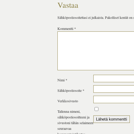
Vastaa
Sähköpostiosoitettasi ei julkaista.
Pakolliset kentät on
Kommentti
*
Nimi
*
Sähköpostiosoite
*
Verkkosivusto
Tallenna nimeni,
sähköpostiosoitteeni ja
sivustoni tähän selaimeen
seuraavaa