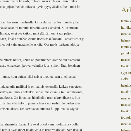
 vaan mietin tarkasti, mitä ostaisin kullekin. Sain tuntea
lahjojaan heidän ollessa hyvin tyytyväisiä siihen, mitä he
Ark
tammi
jotain takaisin maailmalle. Oma elämäni antoi minulle jotain
huhtik
ineeksi se antoi minulle tarkoituksen elämääni. Suurimman
limatta, se ei ole kaikki, mitä elämäni on. Saan paljon
maalis
ään, koska siitähän elämä itseasiassa koostuu; antamisesta ja
helmik
 et voi vain antaa heille asioita. Ota myös vastaan lahjoja,
tammi
jouluk
marras
 nuorta naista, keillä on positiivinen asenne tuli elämääni.
suutensa eteen ja ovat valmiita juuri siihen. Ihan jokainen
lokaku
syysku
n muuta, kuin auttaa näitä naisia toteuttamaan unelmansa.
elokuu
heinäk
haluaa tulla malliksi ja on valmis tekemään kaiken sen eteen,
lokaku
ja neuvojani, mitkä tietenkin annan mielelläni. On uskomatonta,
audessa. On ilo auttaa häntä näin uran alkuvaiheessa, kun
marras
nnan hänelle tietoni, ja minä taas saan mahdollisuuden elää
maalis
amisen taiasta. Jos tarvitsevat tulevaa huippumallia käypäs
lokaku
toukok
maalis
t afganistanilaisia. He ovat olleet vain puolitoista vuotta
ista ovat super positiivisia ja progressiivisia. Sen lisäksi,
helmik