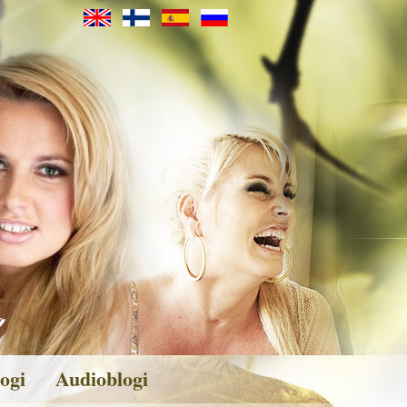
ogi
Audioblogi
veita