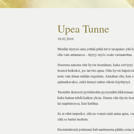
Upea Tunne
18.02.2016
Meidän täytyisi aina yrittää pitää terve tasapaino yllä 
olla vain antamassa – täytyy myös osata vastaanottaa.
Nuorena naisena olin hyvin itsenäinen, kuka selviytyi 
itsensä heikoksi, jos tarvitsi apua. Olin hyvin häpeiss
noin vain ilman mitään ongelmia. Annahan olla, kun oli
epämukavaksi, enkä tiennyt miten oikein käyttäytyä.
Tuomittu ikuisesti pyörätuoliin pystymättä liikkumaan
kuka haluaa tehdä kaiken yksin. Ennen olin täysin itsen
tai raapimisessa, kun kutittaa.
Se ei ollut tarpeeksi, että en voinut enää antaa apua, 
siltä se tuntui tuolloin.
Ensimmäisenä joulunani halvaantuneena päätin ostaa lah