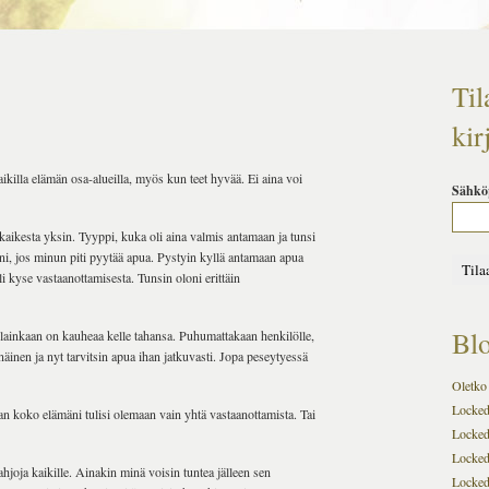
Til
kir
kaikilla elämän osa-alueilla, myös kun teet hyvää. Ei aina voi
Sähkö
kaikesta yksin. Tyyppi, kuka oli aina valmis antamaan ja tunsi
äni, jos minun piti pyytää apua. Pystyin kyllä antamaan apua
 kyse vastaanottamisesta. Tunsin oloni erittäin
Blo
 lainkaan on kauheaa kelle tahansa. Puhumattakaan henkilölle,
äinen ja nyt tarvitsin apua ihan jatkuvasti. Jopa peseytyessä
Oletko 
Locked-
vaan koko elämäni tulisi olemaan vain yhtä vastaanottamista. Tai
Locked
Locked
joja kaikille. Ainakin minä voisin tuntea jälleen sen
Locked