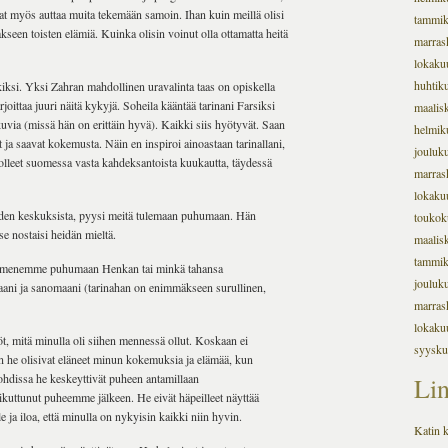
avat myös auttaa muita tekemään samoin. Ihan kuin meillä olisi
tammi
seen toisten elämiä. Kuinka olisin voinut olla ottamatta heitä
marras
lokaku
huhtik
kiksi. Yksi Zahran mahdollinen uravalinta taas on opiskella
joittaa juuri näitä kykyjä. Soheila kääntää tarinani Farsiksi
maalis
uvia (missä hän on erittäin hyvä). Kaikki siis hyötyvät. Saan
helmik
 ja saavat kokemusta. Näin en inspiroi ainoastaan tarinallani,
jouluk
olleet suomessa vasta kahdeksantoista kuukautta, täydessä
marras
lokaku
iden keskuksista, pyysi meitä tulemaan puhumaan. Hän
toukok
 se nostaisi heidän mieltä.
maalis
tammi
 kun menemme puhumaan Henkan tai minkä tahansa
jouluk
naani ja sanomaani (tarinahan on enimmäkseen surullinen,
marras
lokaku
öt, mitä minulla oli siihen mennessä ollut. Koskaan ei
syysku
n he olisivat eläneet minun kokemuksia ja elämää, kun
ohdissa he keskeyttivät puheen antamillaan
Lin
liikuttunut puheemme jälkeen. He eivät häpeilleet näyttää
e ja iloa, että minulla on nykyisin kaikki niin hyvin.
Katin k