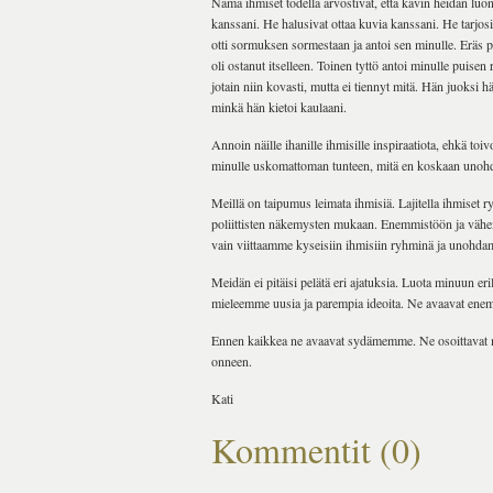
Nämä ihmiset todella arvostivat, että kävin heidän luon
kanssani. He halusivat ottaa kuvia kanssani. He tarjos
otti sormuksen sormestaan ja antoi sen minulle. Eräs pi
oli ostanut itselleen. Toinen tyttö antoi minulle puise
jotain niin kovasti, mutta ei tiennyt mitä. Hän juoksi
minkä hän kietoi kaulaani.
Annoin näille ihanille ihmisille inspiraatiota, ehkä to
minulle uskomattoman tunteen, mitä en koskaan unoh
Meillä on taipumus leimata ihmisiä. Lajitella ihmiset 
poliittisten näkemysten mukaan. Enemmistöön ja vähe
vain viittaamme kyseisiin ihmisiin ryhminä ja unohdam
Meidän ei pitäisi pelätä eri ajatuksia. Luota minuun eri
mieleemme uusia ja parempia ideoita. Ne avaavat ene
Ennen kaikkea ne avaavat sydämemme. Ne osoittavat me
onneen.
Kati
Kommentit (0)