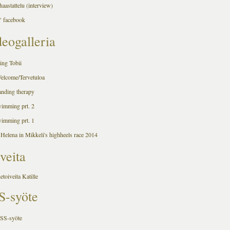
aastattelu (interview)
 facebook
eogalleria
ing Tobii
Welcome/Tervetuloa
anding therapy
wimming prt. 2
wimming prt. 1
 Helena in Mikkeli's highheels race 2014
veita
hetoiveita Katille
S-syöte
RSS-syöte