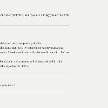
 onnellinen puolestasi, kun osaat olla niin tyytyväinen kaikesta
u-Masa on jäänyt naapurille yökylään.
a, kun sinut löysi. On totta,että on pelottavaa,että joku
tä en ole enää uskaltanut kohdata ketään moniin vuosiin…hahaaa
ukutellakkin, vaikka minua se kyllä nauratti- enhän ollut
atka kirjoittamista. T:Rita
dän onnesta <3