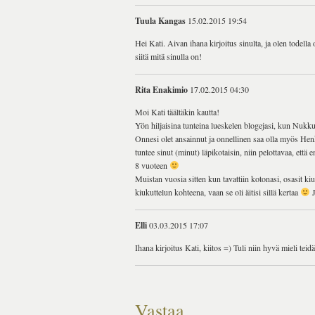
Tuula Kangas
15.02.2015 19:54
Hei Kati. Aivan ihana kirjoitus sinulta, ja olen todella
siitä mitä sinulla on!
Rita Enakimio
17.02.2015 04:30
Moi Kati täältäkin kautta!
Yön hiljaisina tunteina lueskelen blogejasi, kun Nukk
Onnesi olet ansainnut ja onnellinen saa olla myös Henkk
tuntee sinut (minut) läpikotaisin, niin pelottavaa, et
8 vuoteen
Muistan vuosia sitten kun tavattiin kotonasi, osasit ki
kiukuttelun kohteena, vaan se oli äitisi sillä kertaa
J
Elli
03.03.2015 17:07
Ihana kirjoitus Kati, kiitos =) Tuli niin hyvä mieli tei
Vastaa