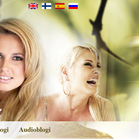
ogi
Audioblogi
veita