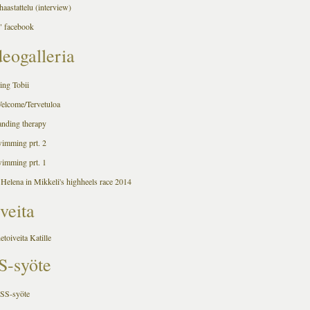
aastattelu (interview)
 facebook
eogalleria
ing Tobii
Welcome/Tervetuloa
anding therapy
wimming prt. 2
wimming prt. 1
 Helena in Mikkeli's highheels race 2014
veita
hetoiveita Katille
S-syöte
RSS-syöte