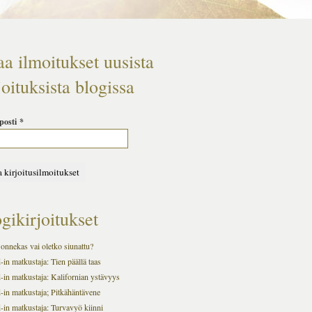
aa ilmoitukset uusista
joituksista blogissa
posti
*
gikirjoitukset
onnekas vai oletko siunattu?
in matkustaja: Tien päällä taas
-in matkustaja: Kalifornian ystävyys
-in matkustaja; Pitkähäntävene
-in matkustaja: Turvavyö kiinni