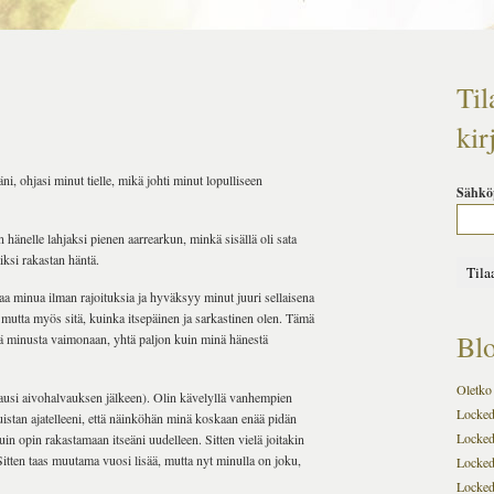
Til
kir
i, ohjasi minut tielle, mikä johti minut lopulliseen
Sähkö
hänelle lahjaksi pienen aarrearkun, minkä sisällä oli sata
iksi rakastan häntä.
aa minua ilman rajoituksia ja hyväksyy minut juuri sellaisena
t, mutta myös sitä, kuinka itsepäinen ja sarkastinen olen. Tämä
Blo
eä minusta vaimonaan, yhtä paljon kuin minä hänestä
Oletko 
si aivohalvauksen jälkeen). Olin kävelyllä vanhempien
Locked-
istan ajatelleeni, että näinköhän minä koskaan enää pidän
Locked
n opin rakastamaan itseäni uudelleen. Sitten vielä joitakin
itten taas muutama vuosi lisää, mutta nyt minulla on joku,
Locked
Locked