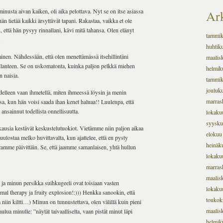
inusta aivan kaiken, oli aika pelottava. Nyt se on itse asiassa
Ark
n tietää kaikki ärsyttävät tapani. Rakastaa, vaikka et ole
, että hän pysyy rinnallani, kävi mitä tahansa. Olen elänyt
tammi
.
huhtik
inen. Nähdessään, että olen menettämässä itsehillintäni
maalis
n tilanteen. Se on uskomatonta, kuinka paljon pelkkä miehen
helmik
n naisia.
tammi
jouluk
delleen vaan ihmetellä, miten ihmeessä löysin ja menin
marras
a, kun hän voisi saada ihan kenet haluaa!! Luulenpa, että
 ansainnut todellista onnellisuutta.
lokaku
syysku
ausia kestävät keskustelutuokiot. Vietämme niin paljon aikaa
elokuu
ulostaa melko huvittavalta, kun ajattelee, että en pysty
heinäk
mme päivittäin. Se, että jaamme samanlaisen, yhtä hullun
lokaku
marras
maalis
 ja minun persikka suihkugeeli ovat toisiaan vasten
lokaku
rmal therapy ja fruity explosion!:))) Henkka sanookin, että
toukok
 niin kiltti…) Minun on tunnustettava, olen välillä kuin pieni
maalis
ulua minulle: ”näytät taivaalliselta, vaan pistät minut läpi
helmik