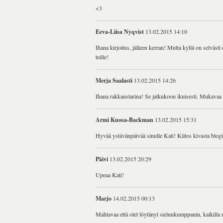
<3
Eeva-Liisa Nyqvist
13.02.2015 14:10
Ihana kirjoitus, jälleen kerran! Mutta kyllä on selvä
teille!
Merja Saalasti
13.02.2015 14:26
Ihana rakkaustarina! Se jatkukoon ikuisesti. Mukavaa 
Armi Kuosa-Backman
13.02.2015 15:31
Hyvää ystävänpäivää sinulle Kati! Kiitos kivasta blogi
Päivi
13.02.2015 20:29
Upeaa Kati!
Marjo
14.02.2015 00:13
Mahtavaa että olet löytänyt sielunkumppanin, kaikilla 