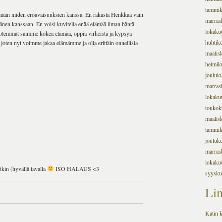
tammi
lämään niiden eroavaisuuksien kanssa. En rakasta Henkkaa vain
marras
änen kanssaan. En voisi kuvitella enää elämää ilman häntä.
lokaku
molemmat saimme kokea elämää, oppia virheistä ja kypsyä
huhtik
joten nyt voimme jakaa elämämme ja olla erittäin onnellisia
maalis
helmik
jouluk
marras
lokaku
toukok
maalis
tammi
jouluk
marras
lokaku
tkin (hyvällä tavalla
ISO HALAUS <3
syysku
Lin
Katin k