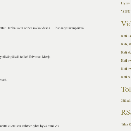
Hymy h
"SISU"
Vid
sti ollut Henkallakin onnea rakkaudessa… Ihanaa ystävänpäivää
Kati us
Kati, 
Kati st
ystävänpäivää teille! Toivottaa Merja
Kati s
Kati s
Kati &
stasi.
Toi
Jätä ai
RS
Tilaa 
meillä ei ole sen suhteen yhtä hyvä tuuri <3