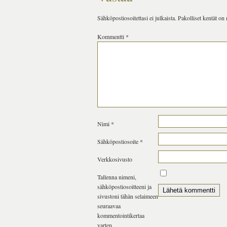
Sähköpostiosoitettasi ei julkaista.
Pakolliset kentät on
Kommentti
*
Nimi
*
Sähköpostiosoite
*
Verkkosivusto
Tallenna nimeni,
sähköpostiosoitteeni ja
sivustoni tähän selaimeen
seuraavaa
kommentointikertaa
varten.