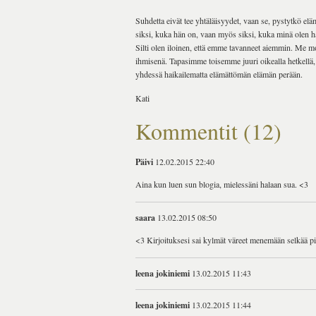
Suhdetta eivät tee yhtäläisyydet, vaan se, pystytkö e
siksi, kuka hän on, vaan myös siksi, kuka minä olen h
Silti olen iloinen, että emme tavanneet aiemmin. Me 
ihmisenä. Tapasimme toisemme juuri oikealla hetkellä, 
yhdessä haikailematta elämättömän elämän perään.
Kati
Kommentit (12)
Päivi
12.02.2015 22:40
Aina kun luen sun blogia, mielessäni halaan sua. <3
saara
13.02.2015 08:50
<3 Kirjoituksesi sai kylmät väreet menemään selkää pi
leena jokiniemi
13.02.2015 11:43
leena jokiniemi
13.02.2015 11:44