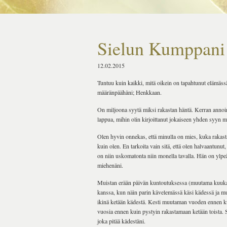
Sielun Kumppani
12.02.2015
Tuntuu kuin kaikki, mitä oikein on tapahtunut elämässän
määränpäähäni; Henkkaan.
On miljoona syytä miksi rakastan häntä. Kerran annoin 
lappua, mihin olin kirjoittanut jokaiseen yhden syyn m
Olen hyvin onnekas, että minulla on mies, kuka rakast
kuin olen. En tarkoita vain sitä, että olen halvaantunu
on niin uskomatonta niin monella tavalla. Hän on ylp
miehenäni.
Muistan erään päivän kuntoutuksessa (muutama kuukau
kanssa, kun näin parin kävelemässä käsi kädessä ja mu
ikinä ketään kädestä. Kesti muutaman vuoden ennen kui
vuosia ennen kuin pystyin rakastamaan ketään toista. S
joka pitää kädestäni.