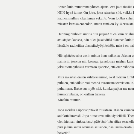
Ennen kuin muutimme yhteen ajatus, että joku tietäisi m
NIIN hyvä tunne. On joku, joka rakastaa silti, vaikka hä
kauneimmillasi joka ikinen sekunti. Voin luottaa siihen
miesten kanssa ennenkin, mutta tämä on kyllä erilaista
Henning rauhoitti minua niin paljon! Olen kuin eri ihm
avustajien kanssa, hän tulee ja selvittää tilanteen kui
läsnäolo rauhoittaa tilanteita/työyhteisöjä, missä on vai
Hän ajattelee aina ensin minua ihan kaikessa. Jaksan e
naimisiin jonkun niin komean ja suloisen miehen kanss
joku tuolla ylhäällä varmaan ajattelee, että olen vihdoin
Mitä rakastan eniten suhteessamme, ovat meidän tuntik
puhuen, että viikko voi mennä avaamatta televisiota. Ku
puhumaan. Rakastan myös sitä, kuinka paljon me naura
huumorintajun, on erittäin tärkeää.
Ainakin minulle.
Jopa meidän saippuat pitävät toisistaan. Hänen sininen
suihkutelineessä. Jopa nimet ovat niin täydellisiä. The
olen hieman vinksahtanut päästäni (hän sitten osaa olla
piru ja kun satun olemaan sellainen, hän laulaa erästä la
helvetin”