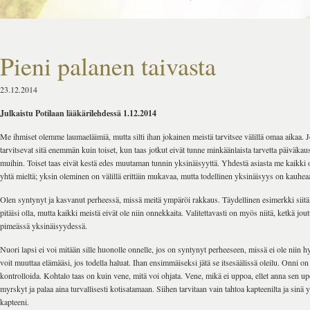
Pieni palanen taivasta
23.12.2014
Julkaistu Potilaan lääkärilehdessä 1.12.2014
Me ihmiset olemme laumaeläimiä, mutta silti ihan jokainen meistä tarvitsee välillä omaa aikaa. J
tarvitsevat sitä enemmän kuin toiset, kun taas jotkut eivät tunne minkäänlaista tarvetta päiväkau
muihin. Toiset taas eivät kestä edes muutaman tunnin yksinäisyyttä. Yhdestä asiasta me kaikki
yhtä mieltä; yksin oleminen on välillä erittäin mukavaa, mutta todellinen yksinäisyys on kauhea
Olen syntynyt ja kasvanut perheessä, missä meitä ympäröi rakkaus. Täydellinen esimerkki siitä
pitäisi olla, mutta kaikki meistä eivät ole niin onnekkaita. Valitettavasti on myös niitä, ketkä j
pimeässä yksinäisyydessä.
Nuori lapsi ei voi mitään sille huonolle onnelle, jos on syntynyt perheeseen, missä ei ole niin h
voit muuttaa elämääsi, jos todella haluat. Ihan ensimmäiseksi jätä se itsesäälissä oleilu. Onni on 
kontrolloida. Kohtalo taas on kuin vene, mitä voi ohjata. Vene, mikä ei uppoa, ellet anna sen upo
myrskyt ja palaa aina turvallisesti kotisatamaan. Siihen tarvitaan vain tahtoa kapteenilta ja sinä y
kapteeni.