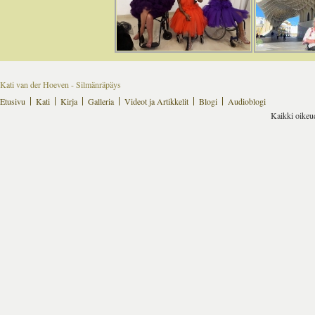
Kati van der Hoeven - Silmänräpäys
Etusivu
Kati
Kirja
Galleria
Videot ja Artikkelit
Blogi
Audioblogi
Kaikki oikeu