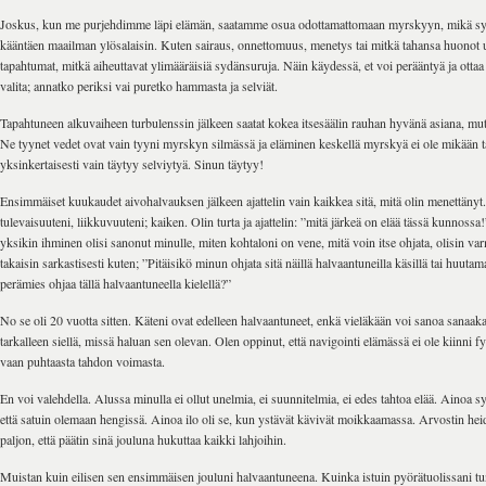
Joskus, kun me purjehdimme läpi elämän, saatamme osua odottamattomaan myrskyyn, mikä s
kääntäen maailman ylösalaisin. Kuten sairaus, onnettomuus, menetys tai mitkä tahansa huonot uu
tapahtumat, mitkä aiheuttavat ylimääräisiä sydänsuruja. Näin käydessä, et voi perääntyä ja ottaa 
valita; annatko periksi vai puretko hammasta ja selviät.
Tapahtuneen alkuvaiheen turbulenssin jälkeen saatat kokea itsesäälin rauhan hyvänä asiana, mutta
Ne tyynet vedet ovat vain tyyni myrskyn silmässä ja eläminen keskellä myrskyä ei ole mikään t
yksinkertaisesti vain täytyy selviytyä. Sinun täytyy!
Ensimmäiset kuukaudet aivohalvauksen jälkeen ajattelin vain kaikkea sitä, mitä olin menettänyt
tulevaisuuteni, liikkuvuuteni; kaiken. Olin turta ja ajattelin: ”mitä järkeä on elää tässä kunnossa!
yksikin ihminen olisi sanonut minulle, miten kohtaloni on vene, mitä voin itse ohjata, olisin var
takaisin sarkastisesti kuten; ”Pitäisikö minun ohjata sitä näillä halvaantuneilla käsillä tai huuta
perämies ohjaa tällä halvaantuneella kielellä?”
No se oli 20 vuotta sitten. Käteni ovat edelleen halvaantuneet, enkä vieläkään voi sanoa sanaaka
tarkalleen siellä, missä haluan sen olevan. Olen oppinut, että navigointi elämässä ei ole kiinni fy
vaan puhtaasta tahdon voimasta.
En voi valehdella. Alussa minulla ei ollut unelmia, ei suunnitelmia, ei edes tahtoa elää. Ainoa sy
että satuin olemaan hengissä. Ainoa ilo oli se, kun ystävät kävivät moikkaamassa. Arvostin hei
paljon, että päätin sinä jouluna hukuttaa kaikki lahjoihin.
Muistan kuin eilisen sen ensimmäisen jouluni halvaantuneena. Kuinka istuin pyörätuolissani tu