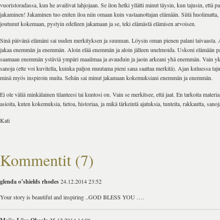
vuoristoradassa, kun he availivat lahjojaan. Se ilon hetki yllätti minut täysin, kun tajusin, että p
jakaminen! Jakaminen tuo eniten iloa niin omaan kuin vastaanottajan elämään. Siitä huolimatta, 
joutunut kokemaan, pystyin edelleen jakamaan ja se, teki elämästä elämisen arvoisen.
Sinä päivänä elämäni sai uuden merkityksen ja suunnan. Löysin oman pienen palani taivaasta. 
jakaa enemmän ja enemmän. Aloin elää enemmän ja aloin jälleen unelmoida. Uskoni elämään pa
saamaan enemmän ystäviä ympäri maailmaa ja avauduin ja jaoin arkeani yhä enemmän. Vain yksi
sanoja (ette voi kuvitella, kuinka paljon muutama pieni sana saattaa merkitä). Ajan kuluessa taju
minä myös inspiroin muita. Sehän sai minut jakamaan kokemuksiani enemmän ja enemmän.
Ei ole väliä minkälainen tilanteesi tai kuntosi on. Vain se merkitsee, että jaat. En tarkoita materia
asioita, kuten kokemuksia, tietoa, historiaa, ja mikä tärkeintä ajatuksia, tunteita, rakkautta, sanoja
Kati
Kommentit (7)
glenda o’shields rhodes
24.12.2014 23:52
Your story is beautiful and inspiring ..GOD BLESS YOU ….