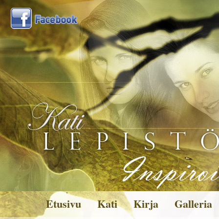
Etusivu
Kati
Kirja
Galleria
Kuvagalleria