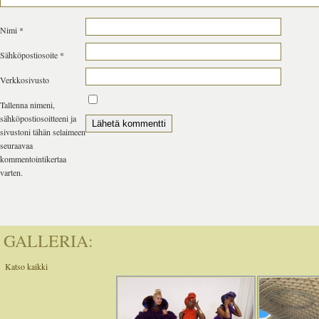
Nimi
*
Sähköpostiosoite
*
Verkkosivusto
Tallenna nimeni,
sähköpostiosoitteeni ja
sivustoni tähän selaimeen
seuraavaa
kommentointikertaa
varten.
GALLERIA:
Katso kaikki