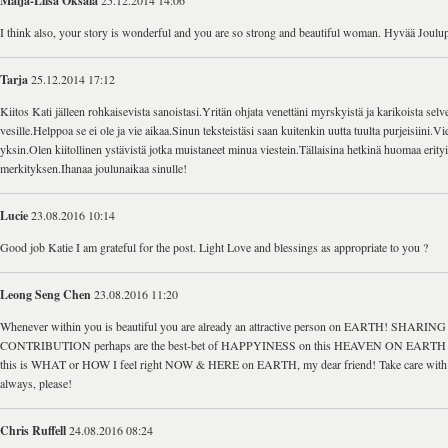
Maija-Liisa Oksala
25.12.2014 14:06
I think also, your story is wonderful and you are so strong and beautiful woman. Hyvää Joulu
Tarja
25.12.2014 17:12
Kiitos Kati jälleen rohkaisevista sanoistasi.Yritän ohjata venettäni myrskyistä ja karikoista se
vesille.Helppoa se ei ole ja vie aikaa.Sinun teksteistäsi saan kuitenkin uutta tuulta purjeisiini.Vi
yksin.Olen kiitollinen ystävistä jotka muistaneet minua viestein.Tällaisina hetkinä huomaa erityi
merkityksen.Ihanaa joulunaikaa sinulle!
Lucie
23.08.2016 10:14
Good job Katie I am grateful for the post. Light Love and blessings as appropriate to you ?
Leong Seng Chen
23.08.2016 11:20
Whenever within you is beautiful you are already an attractive person on EARTH! SHARING
CONTRIBUTION perhaps are the best-bet of HAPPYINESS on this HEAVEN ON EARTH act
this is WHAT or HOW I feel right NOW & HERE on EARTH, my dear friend! Take care with 
always, please!
Chris Ruffell
24.08.2016 08:24