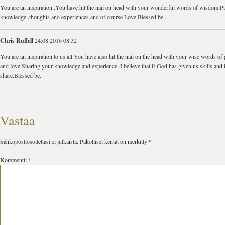
You are an inspiration .You have hit the nail on head with your wonderful words of wisdom.P
knowledge ,thoughts and experiences and of course Love.Blessed be .
Chris Ruffell
24.08.2016 08:32
You are an inspiration to us all.You have also hit the nail on the head with your wise words of
and love.Sharing your knowledge and experience .I believe that if God has given us skills and id
share.Blessed be.
Vastaa
Sähköpostiosoitettasi ei julkaista.
Pakolliset kentät on merkitty
*
Kommentti
*