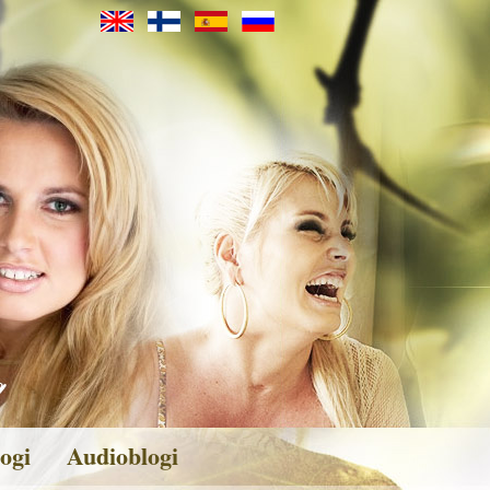
ogi
Audioblogi
veita