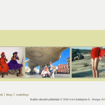
lit
Blogi
Audioblogi
Kaikki oikeudet pidätetään © 2026 www.katilepisto.fi - Design:
H