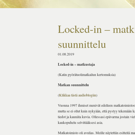
Locked-in – matk
suunnittelu
01.08.2019
Locked-in – matkustaja
(Katin pyörätuolimatkailun kertomuksia)
Matkan suunnittelu
(
Klikkaa tästä audioblogiin
)
Vuonna 1997 ihmiset menivät edelleen matkatoimistoon
mutta se ei ollut kuin nykyään, että pystyy tekemään kaik
tiedot ja kauniita kuvia. Ollessasi epävarma jostain vie
kaukopuhelu selvittääksesi asia.
Matkatoimisto oli avulias. Meille näytettiin esitteitä m