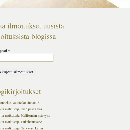
aa ilmoitukset uusista
joituksista blogissa
posti
*
gikirjoitukset
onnekas vai oletko siunattu?
in matkustaja: Tien päällä taas
-in matkustaja: Kalifornian ystävyys
-in matkustaja; Pitkähäntävene
-in matkustaja: Turvavyö kiinni