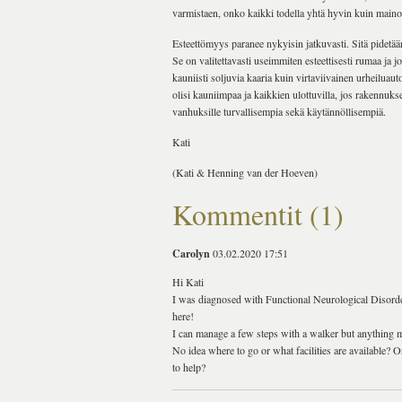
varmistaen, onko kaikki todella yhtä hyvin kuin maino
Esteettömyys paranee nykyisin jatkuvasti. Sitä pidetää
Se on valitettavasti useimmiten esteettisesti rumaa ja j
kauniisti soljuvia kaaria kuin virtaviivainen urheiluauto
olisi kauniimpaa ja kaikkien ulottuvilla, jos rakennukset
vanhuksille turvallisempia sekä käytännöllisempiä.
Kati
(Kati & Henning van der Hoeven)
Kommentit (1)
Carolyn
03.02.2020 17:51
Hi Kati
I was diagnosed with Functional Neurological Disorde
here!
I can manage a few steps with a walker but anything m
No idea where to go or what facilities are available? 
to help?