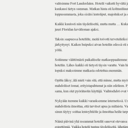
valitsimme Fort Lauderdalen. Hotelli vaikutti hyvältä 
kuukausi tietyn summan. Matkan hinta oli kohtuullin
loppusummasta, joka sisälsi lentoliput, majoitukset ja 
Kaikki kuulosti niin täydelliseltä, mutta mutta … Kuka
juuri Floridan kevätloman ajaksi.
Taksin saapuessa hotellille, meitä toivotti tervetulleiks
järkyttynyt. Kaiken huipuksi aivan hotellin edessä oli
yöllä.
Soitimme välittömästi paikalliselle matkaoppaallemme 
hotellin. Lähes kaikki oli tietysti täysin varattu. Vain
lopuksi maksoimme matkasta odotettua enemmän.
Opittu läksy; älä mieti vain sitä, että minne, mutta myös 
mahdolliset lomat, erityistapahtumat ja niin edelleen. F
sama, kun olet pyörätuolin käyttäjä. Vaihtoehdot ovat
Nykyään teemme kaikki varauksemme internetissä. Usei
mahdollista ilmoittaa, että tarvitset apua ja millaista. V
sinun täytyy soittaa lentoyhtiölle ja ilmoittaa heille tarp
Näinä päivinä yhä useammat hotellit sanovat olevansa 
esteettömiä. Vaikka hotelli tuntuu täydelliseltä, lähetämm