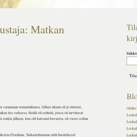
ustaja: Matkan
Til
kir
Sähkö
Blo
 varaamaan lomamatkansa. Siihen aikaan oli jo internet,
Oletko 
en itse verkossa. Heillä oli esitteitä, joissa oli tarvittavat
Locked-
lä senkin jälkeen, kun olit katsonut kuvastoa, oli vuoro soittaa
Locked
Locked
atkoista Floridaan. Tarkasteltuamme niitä huolellisesti
Locked