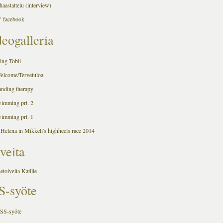
aastattelu (interview)
 facebook
eogalleria
ing Tobii
Welcome/Tervetuloa
anding therapy
wimming prt. 2
wimming prt. 1
 Helena in Mikkeli's highheels race 2014
veita
hetoiveita Katille
S-syöte
RSS-syöte