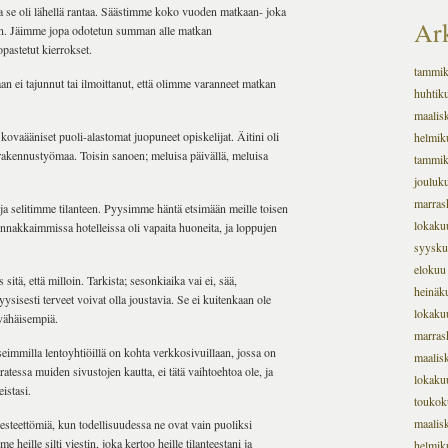
ja se oli lähellä rantaa. Säästimme koko vuoden matkaan- joka
Ark
en. Jäimme jopa odotetun summan alle matkan
opastetut kierrokset.
tammi
an ei tajunnut tai ilmoittanut, että olimme varanneet matkan
huhtik
maalis
i kovaääniset puoli-alastomat juopuneet opiskelijat. Äitini oli
helmik
 rakennustyömaa. Toisin sanoen; meluisa päivällä, meluisa
tammi
jouluk
marras
ja selitimme tilanteen. Pyysimme häntä etsimään meille toisen
lokaku
 hinnakkaimmissa hotelleissa oli vapaita huoneita, ja loppujen
syysku
elokuu
sitä, että milloin. Tarkista; sesonkiaika vai ei, sää,
heinäk
yysisesti terveet voivat olla joustavia. Se ei kuitenkaan ole
lokaku
 vähäisempiä.
marras
mmilla lentoyhtiöillä on kohta verkkosivuillaan, jossa on
maalis
aratessa muiden sivustojen kautta, ei tätä vaihtoehtoa ole, ja
lokaku
eistasi.
toukok
maalis
esteettömiä, kun todellisuudessa ne ovat vain puoliksi
e heille silti viestin, joka kertoo heille tilanteestani ja
helmik