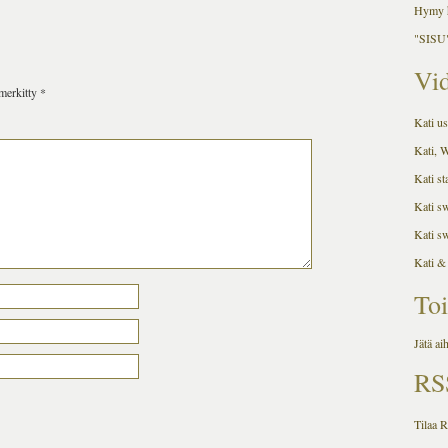
Hymy h
"SISU"
Vid
 merkitty
*
Kati us
Kati, 
Kati st
Kati s
Kati s
Kati &
Toi
Jätä ai
RS
Tilaa 