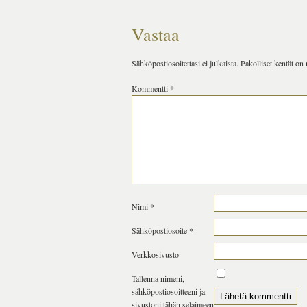
Vastaa
Sähköpostiosoitettasi ei julkaista.
Pakolliset kentät on
Kommentti
*
Nimi
*
Sähköpostiosoite
*
Verkkosivusto
Tallenna nimeni,
sähköpostiosoitteeni ja
sivustoni tähän selaimeen