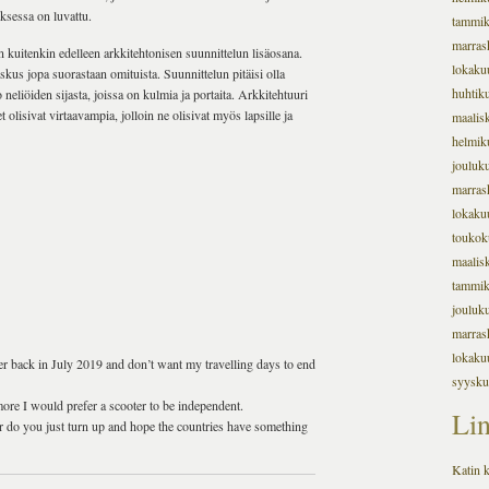
ksessa on luvattu.
tammi
marras
n kuitenkin edelleen arkkitehtonisen suunnittelun lisäosana.
lokaku
oskus jopa suorastaan omituista. Suunnittelun pitäisi olla
huhtik
 neliöiden sijasta, joissa on kulmia ja portaita. Arkkitehtuuri
 olisivat virtaavampia, jolloin ne olisivat myös lapsille ja
maalis
helmik
jouluk
marras
lokaku
toukok
maalis
tammi
jouluk
marras
lokaku
r back in July 2019 and don’t want my travelling days to end
syysku
ore I would prefer a scooter to be independent.
Lin
Or do you just turn up and hope the countries have something
Katin k