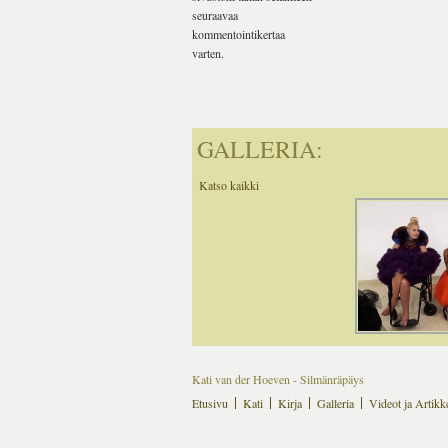
seuraavaa
kommentointikertaa
varten.
GALLERIA:
Katso kaikki
Kati van der Hoeven - Silmänräpäys
Etusivu
Kati
Kirja
Galleria
Videot ja Artikke