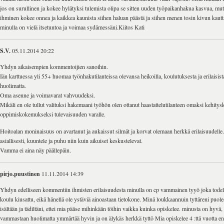
jos on surullinen ja kokee hylätyksi tulemista olipa se sitten uuden työpaikanhakua kasvua, mutt
ihminen kokee onnea ja kaikkea kaunista siihen haluan päästä ja siihen menen tosin kivun kautt
minulla on vielä itsetuntoa ja voimaa sydämessäni.Kiitos Kati
S.V.
05.11.2014 20:22
Yhdyn aikaisempien kommentoijien sanoihin.
Iän karttuessa yli 55+ huomaa työnhakutilanteissa olevansa heikoilla, koulutuksesta ja erilaisi
huolimatta.
Oma asenne ja voimavarat vahvuudeksi.
Mikäli en ole tullut valituksi hakemaani työhön olen ottanut haastattelutilanteen omaksi kehitys
oppimiskokemukseksi tulevaisuuden varalle.
Hoitoalan moninaisuus on avartanut ja aukaissut silmät ja korvat olemaan herkkä erilaisuudelle
asiallisesti, kuuntele ja puhu niin kuin aikuiset keskustelevat.
Vamma ei aina näy päällepäin.
pirjo.puustinen
11.11.2014 14:39
Yhdyn edelliseen kommentiin ihmisten erilaisuudesta minulla on cp vammainen tyyö joka todell
koulu kiusattu, eikä hänellä ole ystäviä ainoastaan tietokone. Minä loukkaannuin tyttäreni puol
isältään ja tädiltäni, ettei mia pääse mihinkään töihin vaikka kuinka opiskelee. minusta on hyvä, 
vammastaan huolimatta ymmärtää hyvin ja on älykäs herkkä tyttö Mia opiskelee 4 :ttä vuotta ensi