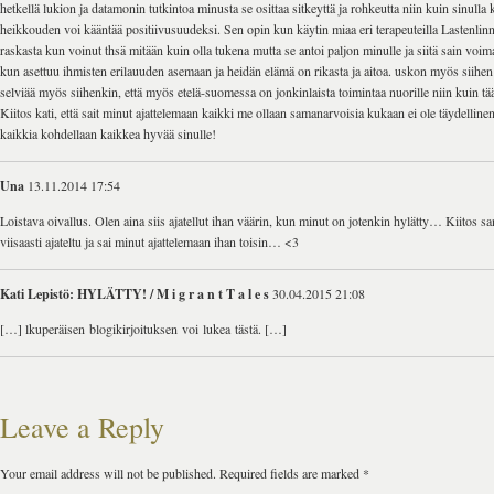
hetkellä lukion ja datamonin tutkintoa minusta se osittaa sitkeyttä ja rohkeutta niin kuin sinulla k
heikkouden voi kääntää positiivusuudeksi. Sen opin kun käytin miaa eri terapeuteilla Lastenlinn
raskasta kun voinut thsä mitään kuin olla tukena mutta se antoi paljon minulle ja siitä sain voi
kun asettuu ihmisten erilauuden asemaan ja heidän elämä on rikasta ja aitoa. uskon myös siihen e
selviää myös siihenkin, että myös etelä-suomessa on jonkinlaista toimintaa nuorille niin kuin tä
Kiitos kati, että sait minut ajattelemaan kaikki me ollaan samanarvoisia kukaan ei ole täydelline
kaikkia kohdellaan kaikkea hyvää sinulle!
Una
13.11.2014 17:54
Loistava oivallus. Olen aina siis ajatellut ihan väärin, kun minut on jotenkin hylätty… Kiitos sa
viisaasti ajateltu ja sai minut ajattelemaan ihan toisin… <3
Kati Lepistö: HYLÄTTY! / M i g r a n t T a l e s
30.04.2015 21:08
[…] lkuperäisen blogikirjoituksen voi lukea tästä. […]
Leave a Reply
Your email address will not be published.
Required fields are marked
*