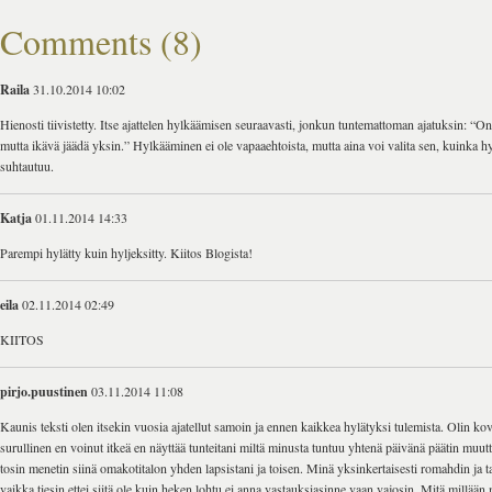
Comments (8)
Raila
31.10.2014 10:02
Hienosti tiivistetty. Itse ajattelen hylkäämisen seuraavasti, jonkun tuntemattoman ajatuksin: “O
mutta ikävä jäädä yksin.” Hylkääminen ei ole vapaaehtoista, mutta aina voi valita sen, kuinka 
suhtautuu.
Katja
01.11.2014 14:33
Parempi hylätty kuin hyljeksitty. Kiitos Blogista!
eila
02.11.2014 02:49
KIITOS
pirjo.puustinen
03.11.2014 11:08
Kaunis teksti olen itsekin vuosia ajatellut samoin ja ennen kaikkea hylätyksi tulemista. Olin ko
surullinen en voinut itkeä en näyttää tunteitani miltä minusta tuntuu yhtenä päivänä päätin muut
tosin menetin siinä omakotitalon yhden lapsistani ja toisen. Minä yksinkertaisesti romahdin ja t
vaikka tiesin ettei siitä ole kuin heken lohtu ei anna vastauksiasinne vaan vajosin. Mitä millään m