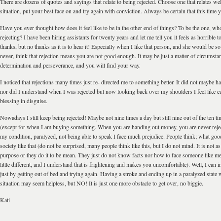
There are dozens of quotes and sayings that relate to being rejected. Choose one that relates wel
situation, put your best face on and try again with conviction. Always be certain that this time 
Have you ever thought how does it feel like to be in the other end of things? To be the one, wh
rejecting? I have been hiring assistants for twenty years and let me tell you it feels as horrible t
thanks, but no thanks as it is to hear it! Especially when I like that person, and she would be s
never, think that rejection means you are not good enough. It may be just a matter of circumst
determination and perseverance, and you will find your way.
I noticed that rejections many times just re- directed me to something better. It did not maybe 
nor did I understand when I was rejected but now looking back over my shoulders I feel like e
blessing in disguise.
Nowadays I still keep being rejected! Maybe not nine times a day but still nine out of the ten ti
(except for when I am buying something. When you are handing out money, you are never reje
my condition, paralyzed, not being able to speak I face much prejudice. People think; what goo
society like that (do not be surprised, many people think like this, but I do not mind. It is not as
purpose or they do it to be mean. They just do not know facts nor how to face someone like m
little different, and I understand that is frightening and makes you uncomfortable). Well, I can i
just by getting out of bed and trying again. Having a stroke and ending up in a paralyzed state
situation may seem helpless, but NO! It is just one more obstacle to get over, no biggie.
Kati