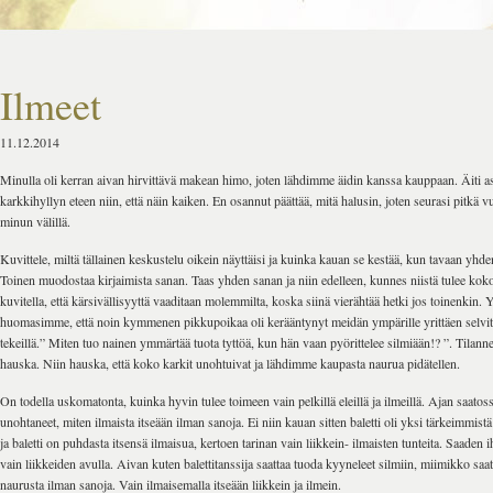
Ilmeet
11.12.2014
Minulla oli kerran aivan hirvittävä makean himo, joten lähdimme äidin kanssa kauppaan. Äiti a
karkkihyllyn eteen niin, että näin kaiken. En osannut päättää, mitä halusin, joten seurasi pitkä 
minun välillä.
Kuvittele, miltä tällainen keskustelu oikein näyttäisi ja kuinka kauan se kestää, kun tavaan yhde
Toinen muodostaa kirjaimista sanan. Taas yhden sanan ja niin edelleen, kunnes niistä tulee kok
kuvitella, että kärsivällisyyttä vaaditaan molemmilta, koska siinä vierähtää hetki jos toinenkin. 
huomasimme, että noin kymmenen pikkupoikaa oli kerääntynyt meidän ympärille yrittäen selvittä
tekeillä.” Miten tuo nainen ymmärtää tuota tyttöä, kun hän vaan pyörittelee silmiään!? ”. Tilan
hauska. Niin hauska, että koko karkit unohtuivat ja lähdimme kaupasta naurua pidätellen.
On todella uskomatonta, kuinka hyvin tulee toimeen vain pelkillä eleillä ja ilmeillä. Ajan saatos
unohtaneet, miten ilmaista itseään ilman sanoja. Ei niin kauan sitten baletti oli yksi tärkeimmist
ja baletti on puhdasta itsensä ilmaisua, kertoen tarinan vain liikkein- ilmaisten tunteita. Saaden
vain liikkeiden avulla. Aivan kuten balettitanssija saattaa tuoda kyyneleet silmiin, miimikko sa
naurusta ilman sanoja. Vain ilmaisemalla itseään liikkein ja ilmein.