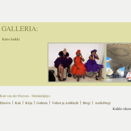
GALLERIA:
Katso kaikki
Kati van der Hoeven - Silmänräpäys
Etusivu
Kati
Kirja
Galleria
Videot ja Artikkelit
Blogi
Audioblogi
Kaikki oikeu