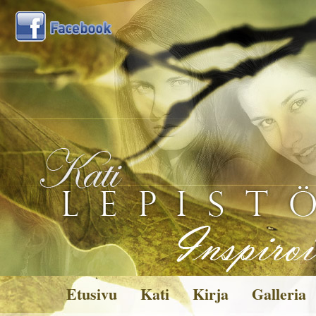
Etusivu
Kati
Kirja
Galleria
Kuvagalleria