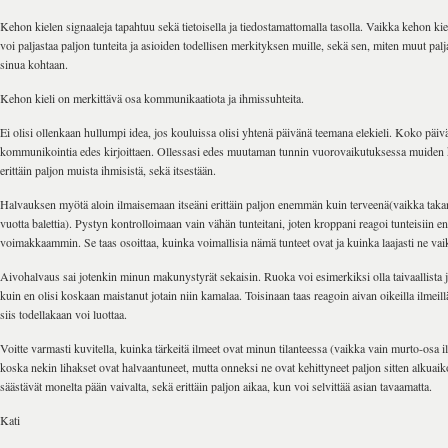
Kehon kielen signaaleja tapahtuu sekä tietoisella ja tiedostamattomalla tasolla. Vaikka kehon kie
voi paljastaa paljon tunteita ja asioiden todellisen merkityksen muille, sekä sen, miten muut palj
sinua kohtaan.
Kehon kieli on merkittävä osa kommunikaatiota ja ihmissuhteita.
Ei olisi ollenkaan hullumpi idea, jos kouluissa olisi yhtenä päivänä teemana elekieli. Koko päiv
kommunikointia edes kirjoittaen. Ollessasi edes muutaman tunnin vuorovaikutuksessa muiden k
erittäin paljon muista ihmisistä, sekä itsestään.
Halvauksen myötä aloin ilmaisemaan itseäni erittäin paljon enemmän kuin terveenä(vaikka ta
vuotta balettia). Pystyn kontrolloimaan vain vähän tunteitani, joten kroppani reagoi tunteisiin en
voimakkaammin. Se taas osoittaa, kuinka voimallisia nämä tunteet ovat ja kuinka laajasti ne vaik
Aivohalvaus sai jotenkin minun makunystyrät sekaisin. Ruoka voi esimerkiksi olla taivaallista 
kuin en olisi koskaan maistanut jotain niin kamalaa. Toisinaan taas reagoin aivan oikeilla ilmeill
siis todellakaan voi luottaa.
Voitte varmasti kuvitella, kuinka tärkeitä ilmeet ovat minun tilanteessa (vaikka vain murto-osa i
koska nekin lihakset ovat halvaantuneet, mutta onneksi ne ovat kehittyneet paljon sitten alkuaik
säästävät monelta pään vaivalta, sekä erittäin paljon aikaa, kun voi selvittää asian tavaamatta.
Kati