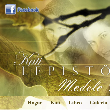
Hogar
Kati
Libro
Galería
Pictures