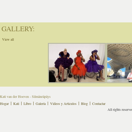
GALLERY:
View all
Kati van der Hoeven - Silmänräpäys
Hogar
Kati
Libro
Galería
Videos y Articulos
Blog
Contactar
All rights reserv