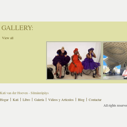
GALLERY:
View all
Kati van der Hoeven - Silmänräpäys
Hogar
Kati
Libro
Galería
Videos y Articulos
Blog
Contactar
All rights reserv