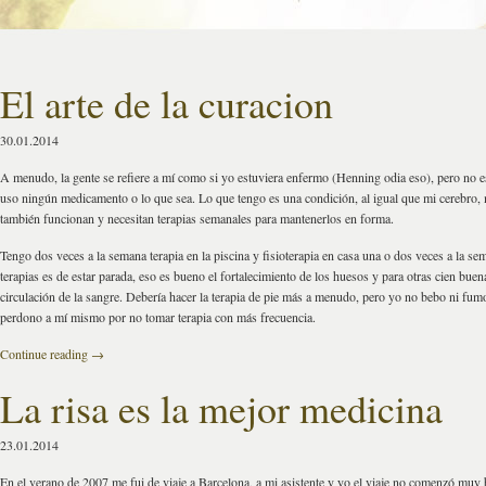
El arte de la curacion
30.01.2014
A menudo, la gente se refiere a mí como si yo estuviera enfermo (Henning odia eso), pero no 
uso ningún medicamento o lo que sea. Lo que tengo es una condición, al igual que mi cerebro,
también funcionan y necesitan terapias semanales para mantenerlos en forma.
Tengo dos veces a la semana terapia en la piscina y fisioterapia en casa una o dos veces a la se
terapias es de estar parada, eso es bueno el fortalecimiento de los huesos y para otras cien bue
circulación de la sangre. Debería hacer la terapia de pie más a menudo, pero yo no bebo ni fum
perdono a mí mismo por no tomar terapia con más frecuencia.
Continue reading
→
La risa es la mejor medicina
23.01.2014
En el verano de 2007 me fui de viaje a Barcelona, a mi asistente y yo el viaje no comenzó muy b