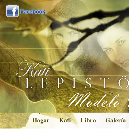
Hogar
Kati
Libro
Galería
Pictures