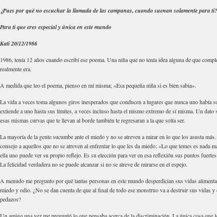
¿Pues por qué no escuchar la llamada de las campanas, cuando suenan solamente para ti
Para ti que eres especial y única en este mundo
Kati 20/12/1986
1986, tenía 12 años cuando escribí ese poema. Una niña que no tenía idea alguna de que comp
realmente era.
A medida que leo el poema, pienso en mí misma; «Esa pequeña niña si es bien sabia».
La vida a veces toma algunos giros inesperados que conducen a lugares que nunca uno había s
extiende a uno hasta sus límites, a veces incluso hasta el mismo extremo de sí misma. Un dato
esas mismas curvas que te llevan al borde también te regresaran a la que solía ser.
La mayoría de la gente sucumbe ante el miedo y no se atreven a mirar en lo que los asusta más.
consejo a aquellos que no se atreven al enfrentar lo que les da miedo; «Lo que temes es nada m
ella uno puede ver su propio reflejo. Es su elección para ver en esa reflexión sus puntos fuertes
La felicidad verdadera no se puede alcanzar si no se atreve de mirarse en el espejo.
A menudo me pregunto por qué tantas personas en este mundo desperdician sus vidas aliment
miedo y odio. ¿No se dan cuenta de que al final de todo ese monstruo va a destruir sus vidas y
pedazos?
Un amigo una vez me preguntó lo que pensaba acerca de la discriminación. La única cosa que l