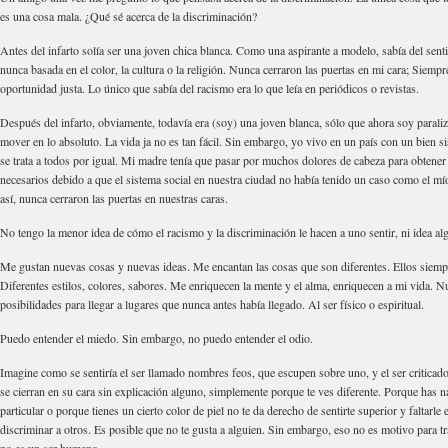
es una cosa mala. ¿Qué sé acerca de la discriminación?
Antes del infarto solía ser una joven chica blanca. Como una aspirante a modelo, sabía del sent
nunca basada en el color, la cultura o la religión. Nunca cerraron las puertas en mi cara; Siempr
oportunidad justa. Lo único que sabía del racismo era lo que leía en periódicos o revistas.
Después del infarto, obviamente, todavía era (soy) una joven blanca, sólo que ahora soy paral
mover en lo absoluto. La vida ja no es tan fácil. Sin embargo, yo vivo en un país con un bien s
se trata a todos por igual. Mi madre tenía que pasar por muchos dolores de cabeza para obtener 
necesarios debido a que el sistema social en nuestra ciudad no había tenido un caso como el m
así, nunca cerraron las puertas en nuestras caras.
No tengo la menor idea de cómo el racismo y la discriminación le hacen a uno sentir, ni idea al
Me gustan nuevas cosas y nuevas ideas. Me encantan las cosas que son diferentes. Ellos siemp
Diferentes estilos, colores, sabores. Me enriquecen la mente y el alma, enriquecen a mi vida. N
posibilidades para llegar a lugares que nunca antes había llegado. Al ser físico o espiritual.
Puedo entender el miedo. Sin embargo, no puedo entender el odio.
Imagine como se sentiría el ser llamado nombres feos, que escupen sobre uno, y el ser criticado
se cierran en su cara sin explicación alguno, simplemente porque te ves diferente. Porque has n
particular o porque tienes un cierto color de piel no te da derecho de sentirte superior y faltarle 
discriminar a otros. Es posible que no te gusta a alguien. Sin embargo, eso no es motivo para tra