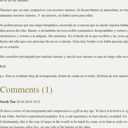
no es un ser humano.
Tenemos que ser más compasivos con nosotros mismos. Si desarrollamos la autoestima, no te
alimentar nuestros temores. Y sin temores, no habrá razón para odiar.
Se podría pensar que una mujer tetrapléjica, encerrada en sí misma que no puede siquiera habla
idea acerca del odio. Bueno, a mí también me toca recibir comentarios desagradables y correos 
electrónicos y correos a la antigua). Me entristece. No el hecho de lo que escriben y las cosas q
hecho del odio que esas personas llevan en sí mismo. Sería muy bonito si no había persona alg
en su corazón.
Me considero privilegiado por muchas razones y una de esas razones es que no tengo odio en e
Kati
p.s. Este es el último blog de la temporada. Estaré de vuelta en el otoño. Disfruta de este marav
Comments (1)
Sarah Tun
26.04.2018 10:21
To have a sense of encouragement and compassion is a gift at any age. To have it at twelve is sp
I am white, but have experienced prejudice. It is a sad experience, to feel outcast, excluded, for
Unfortunately, this is the way of many in the world: to be hated by some, or to hate in order to e
shame we humans often face, on one side of the barrier or the other.