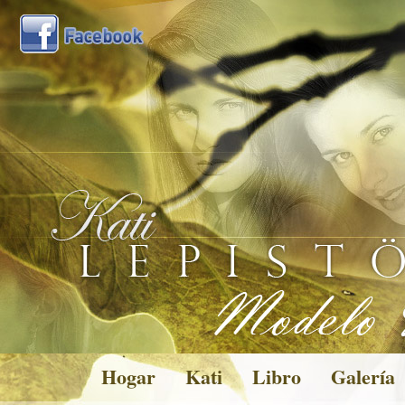
Hogar
Kati
Libro
Galería
Pictures