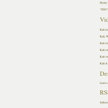
Hymy h
"SISU"
Vid
Kati us
Kati, 
Kati st
Kati s
Kati s
Kati &
De
Leave a
RS
Subscr