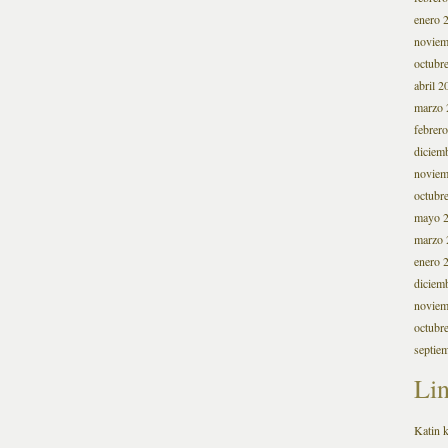
enero 
noviem
octubr
abril 2
marzo 
febrer
diciem
noviem
octubr
mayo 
marzo 
enero 
diciem
noviem
octubr
septie
Li
Katin k