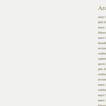
Ar
enero 
abril 2
marzo 
febrer
enero 
diciem
noviem
octubr
septie
agosto
julio 2
octubr
noviem
marzo 
octubr
mayo 
marzo 
febrer