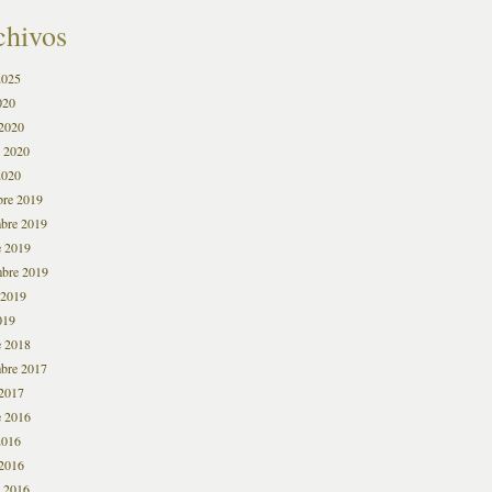
chivos
2025
020
2020
o 2020
2020
bre 2019
bre 2019
e 2019
mbre 2019
 2019
019
e 2018
bre 2017
2017
e 2016
2016
2016
o 2016