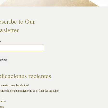
scribe to Our
sletter
*
licaciones recientes
 suerte o eres bendecido?
rome de enclaustramiento no es el final del pasadizo
d
indas
ema