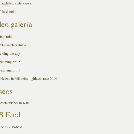
aastattelu (interview)
 facebook
eo galería
ing Tobii
Welcome/Tervetuloa
anding therapy
wimming prt. 2
wimming prt. 1
 Helena in Mikkeli's highheels race 2014
seos
rticle wishes to Kati
S Feed
ibe to RSS-feed