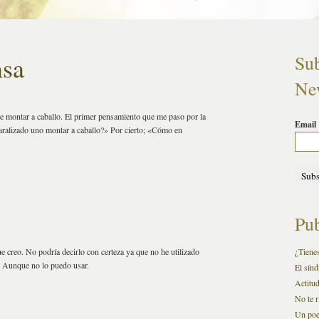
nsa
Sub
New
e montar a caballo. El primer pensamiento que me paso por la
Email
alizado uno montar a caballo?» Por cierto; «Cómo en
Pub
e creo. No podría decirlo con certeza ya que no he utilizado
¿Tienes
. Aunque no lo puedo usar.
El sínd
Actitu
No te r
Un po