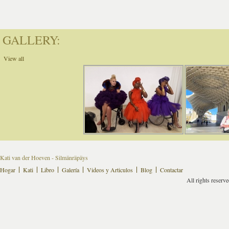
GALLERY:
View all
Kati van der Hoeven - Silmänräpäys
Hogar
Kati
Libro
Galería
Videos y Articulos
Blog
Contactar
All rights reserv