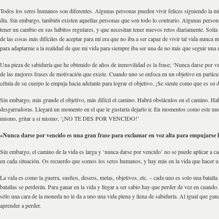
Todos los seres humanos son diferentes. Algunas personas pueden vivir felices siguiendo la mi
día. Sin embargo, también existen aquellas personas que son todo lo contrario. Algunas person
tener un cambio en sus hábitos regulares, y que necesitan tener nuevos retos diariamente. Solía
de las cosas más difíciles de aceptar para mí era que no iba a ser capaz de vivir tal vida nunca
para adaptarme a la realidad de que mi vida para siempre iba ser una de no más que seguir una r
Una pieza de sabiduría que he obtenido de años de inmovilidad es la frase; ‘Nunca darse por v
de las mejores frases de motivación que existe. Cuando uno se enfoca en un objetivo en particu
célula de su cuerpo le empuja hacia adelante para lograr el objetivo. ¡Se siente como que es su 
Sin embargo, más grande el objetivo, más difícil el camino. Habrá obstáculos en el camino. Hab
desgarradoras. Llegará un momento en el que le gustaría dejarlo ir. En momentos como este uno 
mismo, gritar a sí mismo; ‘¡NO TE DES POR VENCIDO!’
«Nunca darse por vencido es una gran frase para exclamar en voz alta para empujarse h
Sin embargo, el camino de la vida es larga y ‘nunca darse por vencido’ no se puede aplicar a c
en cada situación. Os recuerdo que somos los seres humanos, y hay más en la vida que hacer u
La vida es como la guerra, sueños, deseos, metas, objetivos, etc. – cada uno es solo una batalla
batallas se perderán. Para ganar en la vida y llegar a ser sabio hay que perder de vez en cuando
sólo una cara de la moneda no le da a uno una vida plena y llena de sabiduría. Al igual que gan
aprender a perder.