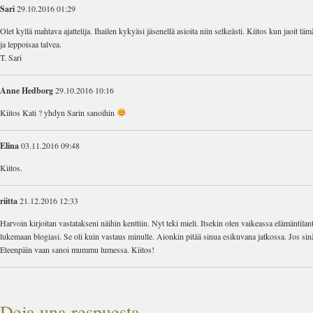
Sari
29.10.2016 01:29
Olet kyllä mahtava ajattelija. Ihailen kykyäsi jäsenellä asioita niin selkeästi. Kiitos kun jaoit t
ja leppoisaa talvea.
T. Sari
Anne Hedborg
29.10.2016 10:16
Kiitos Kati ? yhdyn Sarin sanoihin
Elina
03.11.2016 09:48
Kiitos.
riitta
21.12.2016 12:33
Harvoin kirjoitan vastatakseni näihin kenttiin. Nyt teki mieli. Itsekin olen vaikeassa elämäntilant
lukemaan blogiasi. Se oli kuin vastaus minulle. Aionkin pitää sinua esikuvana jatkossa. Jos sin
Eteenpäin vaan sanoi mummu lumessa. Kiitos!
Deja una respuesta