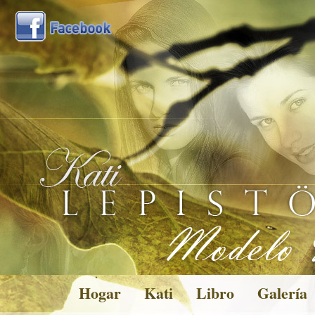
Hogar
Kati
Libro
Galería
Pictures