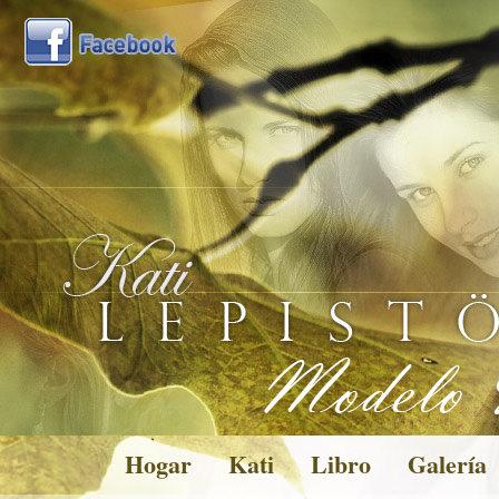
Hogar
Kati
Libro
Galería
Pictures