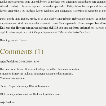
Lanka. El espectáculo tenía una exhibición de modelos con diferentes capacidades para caminar
sillas de ruedas) en la pasarela junto con los discapacitados. Kati y Salwa fueron parte del espe
fue un gran éxito y los modelos fueron recibidos con el anuncio: «¡Próximo espectáculo en Par
París, donde vivió Bauby. Moda, en lo que Bauby solía trabajar. Habría sido bonito si el pudiera 
un paciente con síndrome de enclaustramiento como él en la pasarela.
Una cosa que Jean-Do
Kati van der Hoeven comparten además del LIS son sus espíritus indomables.
Y, estoy s
espíritu estará en plena exhibición por la pasarela de “Massira Inclusive” en París.
Henning van der Hoeven
Comments (1)
Arja Pukkinen
24.08.2019 18:40
Hei, näin sinut tänään Brysselin torilla ja harmittaa etten sanonut mitään.
Sinulla oli filmirymä mukana, ja ajattelin että en tule häiritsemään.
Varmaan parempi niin!
Tunnen Sirpa Lehtosen ja Rhodri Tomaksen.
Olet kaunis ja rohkea nainen. Kaikkea hyvää tulevaan!
Arja Pukkinen