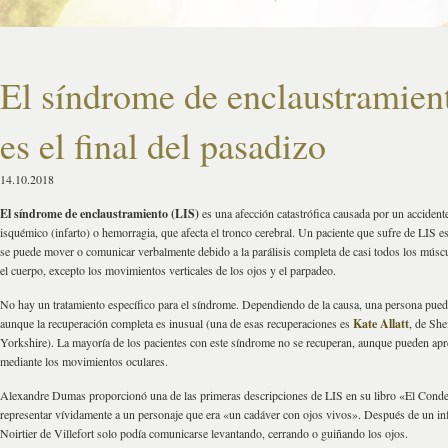
El síndrome de enclaustramien
es el final del pasadizo
14.10.2018
El síndrome de enclaustramiento (LIS)
es una afección catastrófica causada por un accident
isquémico (infarto) o hemorragia, que afecta el tronco cerebral. Un paciente que sufre de LIS e
se puede mover o comunicar verbalmente debido a la parálisis completa de casi todos los músc
el cuerpo, excepto los movimientos verticales de los ojos y el parpadeo.
No hay un tratamiento específico para el síndrome. Dependiendo de la causa, una persona pued
aunque la recuperación completa es inusual (una de esas recuperaciones es
Kate Allatt
, de She
Yorkshire). La mayoría de los pacientes con este síndrome no se recuperan, aunque pueden ap
mediante los movimientos oculares.
Alexandre Dumas proporcionó una de las primeras descripciones de LIS en su libro «El Conde
representar vívidamente a un personaje que era «un cadáver con ojos vivos». Después de un i
Noirtier de Villefort solo podía comunicarse levantando, cerrando o guiñando los ojos.