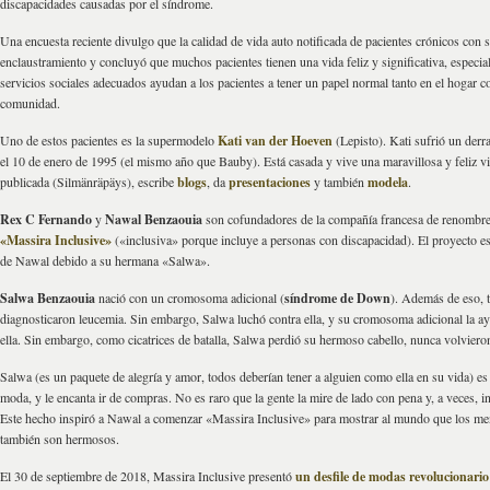
discapacidades causadas por el síndrome.
Una encuesta reciente divulgo que la calidad de vida auto notificada de pacientes crónicos con
enclaustramiento y concluyó que muchos pacientes tienen una vida feliz y significativa, especi
servicios sociales adecuados ayudan a los pacientes a tener un papel normal tanto en el hogar c
comunidad.
Uno de estos pacientes es la supermodelo
Kati van der Hoeven
(Lepisto). Kati sufrió un der
el 10 de enero de 1995 (el mismo año que Bauby). Está casada y vive una maravillosa y feliz vi
publicada (Silmänräpäys), escribe
blogs
, da
presentaciones
y también
modela
.
Rex C Fernando
y
Nawal Benzaouia
son cofundadores de la compañía francesa de renombre 
«Massira Inclusive»
(«inclusiva» porque incluye a personas con discapacidad). El proyecto es
de Nawal debido a su hermana «Salwa».
Salwa Benzaouia
nació con un cromosoma adicional (
síndrome de Down
). Además de eso, 
diagnosticaron leucemia. Sin embargo, Salwa luchó contra ella, y su cromosoma adicional la ay
ella. Sin embargo, como cicatrices de batalla, Salwa perdió su hermoso cabello, nunca volvieron
Salwa (es un paquete de alegría y amor, todos deberían tener a alguien como ella en su vida) es 
moda, y le encanta ir de compras. No es raro que la gente la mire de lado con pena y, a veces, 
Este hecho inspiró a Nawal a comenzar «Massira Inclusive» para mostrar al mundo que los me
también son hermosos.
El 30 de septiembre de 2018, Massira Inclusive presentó
un desfile de modas revolucionario