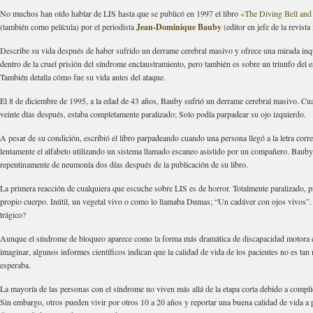
No muchos han oído hablar de LIS hasta que se publicó en 1997 el libro
«The Diving Bell and 
(también como película) por el periodista
Jean-Dominique Bauby
(editor en jefe de la revist
Describe su vida después de haber sufrido un derrame cerebral masivo y ofrece una mirada inq
dentro de la cruel prisión del síndrome enclaustramiento, pero también es sobre un triunfo del 
También detalla cómo fue su vida antes del ataque.
El 8 de diciembre de 1995, a la edad de 43 años, Bauby sufrió un derrame cerebral masivo. Cu
veinte días después, estaba completamente paralizado; Solo podía parpadear su ojo izquierdo.
A pesar de su condición, escribió el libro parpadeando cuando una persona llegó a la letra corre
lentamente el alfabeto utilizando un sistema llamado escaneo asistido por un compañero. Baub
repentinamente de neumonía dos días después de la publicación de su libro.
La primera reacción de cualquiera que escuche sobre LIS es de horror. Totalmente paralizado, p
propio cuerpo. Inútil, un vegetal vivo o como lo llamaba Dumas; “Un cadáver con ojos vivos”
trágico?
Aunque el síndrome de bloqueo aparece como la forma más dramática de discapacidad motora 
imaginar, algunos informes científicos indican que la calidad de vida de los pacientes no es ta
esperaba.
La mayoría de las personas con el síndrome no viven más allá de la etapa corta debido a compl
Sin embargo, otros pueden vivir por otros 10 a 20 años y reportar una buena calidad de vida a 