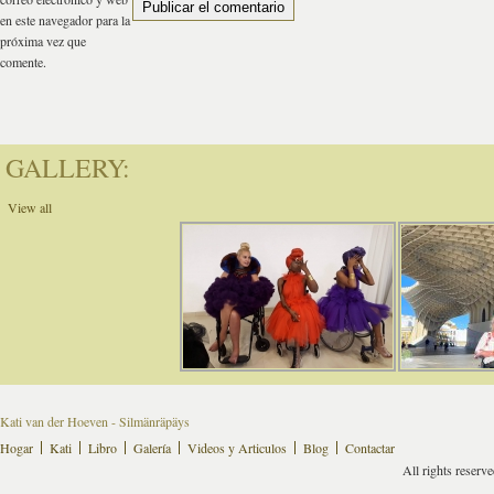
en este navegador para la
próxima vez que
comente.
GALLERY:
View all
Kati van der Hoeven - Silmänräpäys
Hogar
Kati
Libro
Galería
Videos y Articulos
Blog
Contactar
All rights reserv