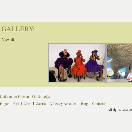
GALLERY:
View all
Kati van der Hoeven - Silmänräpäys
Hogar
Kati
Libro
Galería
Videos y Articulos
Blog
Contactar
All rights reserv