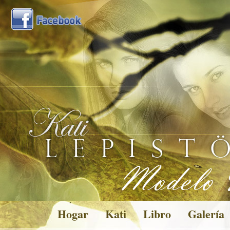
Hogar
Kati
Libro
Galería
Pictures