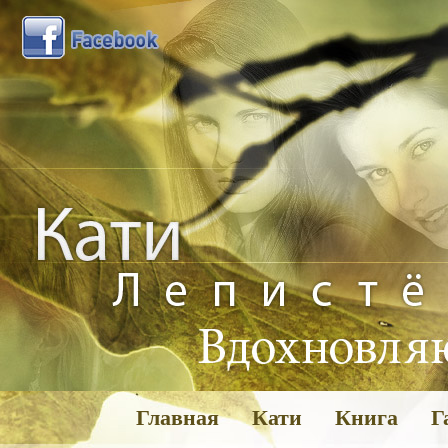
Главная
Кати
Книга
Г
Га