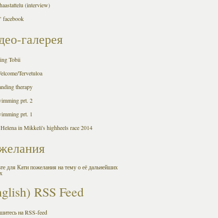
aastattelu (interview)
 facebook
део-галерея
ing Tobii
Welcome/Tervetuloa
anding therapy
wimming prt. 2
wimming prt. 1
 Helena in Mikkeli's highheels race 2014
желания
те для Кати пожелания на тему о её дальнейших
х
nglish) RSS Feed
шитесь на RSS-feed