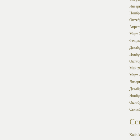
Январ
Ноябр
Октяб
Апрел
Март 
Февра
Декабр
Ноябр
Октяб
Май 2
Март 
Январ
Декабр
Ноябр
Октяб
Сентя
Сс
Katin k