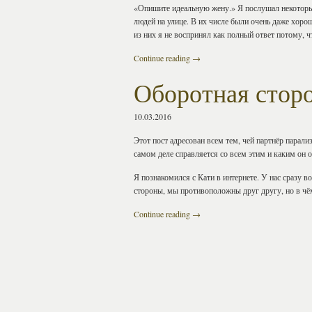
«Опишите идеальную жену.» Я послушал некоторы
людей на улице. В их числе были очень даже хоро
из них я не воспринял как полный ответ потому, ч
Continue reading
→
Оборотная стор
10.03.2016
Этот пост адресован всем тем, чей партнёр парали
самом деле справляется со всем этим и каким он 
Я познакомился с Кати в интернете. У нас сразу в
стороны, мы противоположны друг другу, но в чё
Continue reading
→