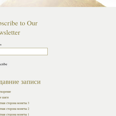
scribe to Our
sletter
*
давние записи
творение
е шаги
ная сторона монеты 3
ная сторона монеты 2
ная сторона монеты 1