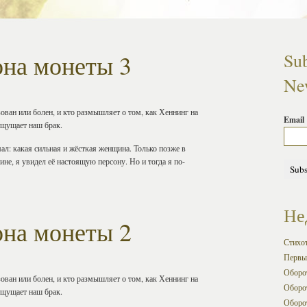
она монеты 3
Sub
New
зован или болен, и кто размышляет о том, как Хеннинг на
Email
ощущает наш брак.
ал: какая сильная и жёсткая женщина. Только позже в
ине, я увидел её настоящую персону. Но и тогда я по-
Не
она монеты 2
Стихо
Первы
Оборот
зован или болен, и кто размышляет о том, как Хеннинг на
Оборот
ощущает наш брак.
Оборот