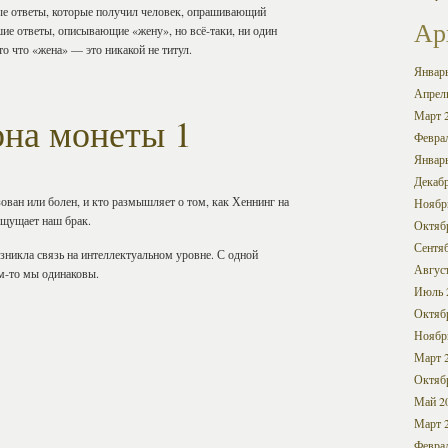
е ответы, которые получил человек, опрашивающий
Ар
шие ответы, описывающие «жену», но всё-таки, ни один
то что «жена» — это никакой не титул.
Январ
Апрел
Март 
она монеты 1
Февра
Январ
Декабр
зован или болен, и кто размышляет о том, как Хеннинг на
Ноябр
ощущает наш брак.
Октяб
Сентя
озникла связь на интеллектуальном уровне. С одной
Авгус
м-то мы одинаковы.
Июль 
Октяб
Ноябр
Март 
Октяб
Май 2
Март 
Февра