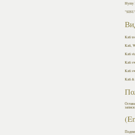
Hymy h
"SISU"
Ви
Kati us
Kati, 
Kati st
Kati s
Kati s
Kati &
По
Оставь
запися
(E
Подпи