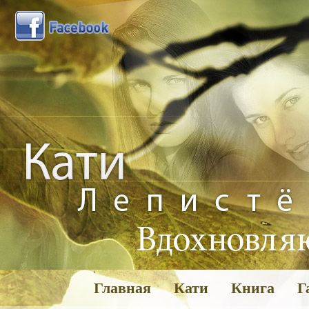
Главная
Кати
Книга
Г
Га