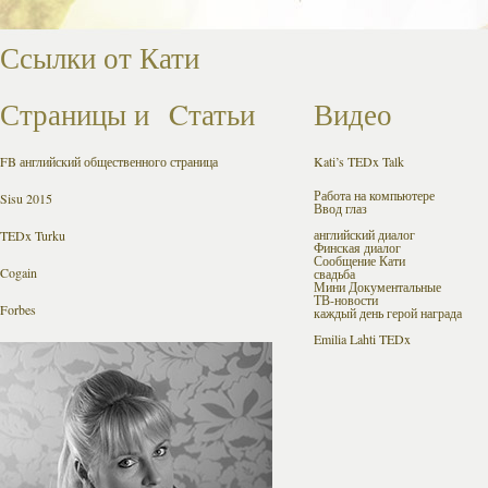
Ссылки от Кати
Страницы
и
Cтатьи
Видео
FB
английский общественного страница
Kati’s TEDx Talk
Работа на компьютере
Sisu 2015
Ввод глаз
английский диалог
TEDx Turku
Финская диалог
Сообщение Кати
Cogain
свадьба
Мини Документальные
ТВ-новости
Forbes
каждый день герой награда