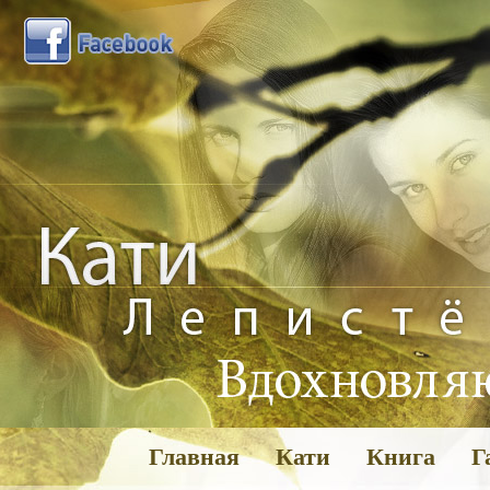
Главная
Кати
Книга
Г
Га