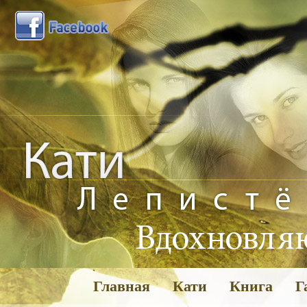
Главная
Кати
Книга
Г
Га