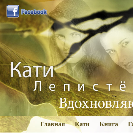
Главная
Кати
Книга
Г
Га