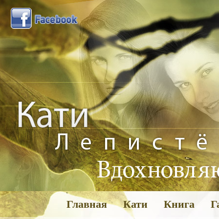
Главная
Кати
Книга
Г
Га