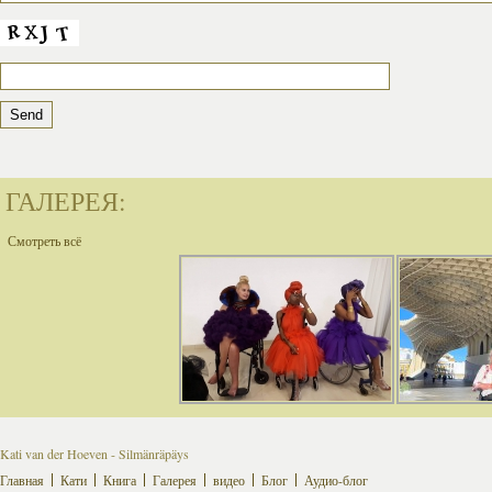
ГАЛЕРЕЯ:
Смотреть всё
Kati van der Hoeven - Silmänräpäys
Главная
Кати
Книга
Галерея
видео
Блог
Аудио-блог