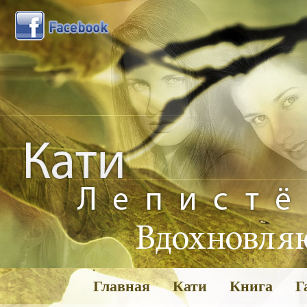
Главная
Кати
Книга
Г
Га