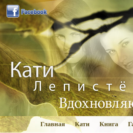
Главная
Кати
Книга
Г
Га