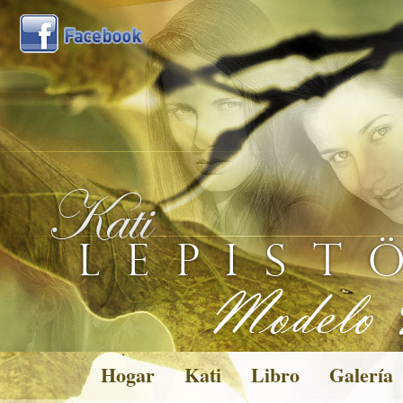
Hogar
Kati
Libro
Galería
Pictures