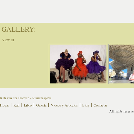
GALLERY:
View all
Kati van der Hoeven - Silmänräpäys
Hogar
Kati
Libro
Galería
Videos y Articulos
Blog
Contactar
All rights reserv