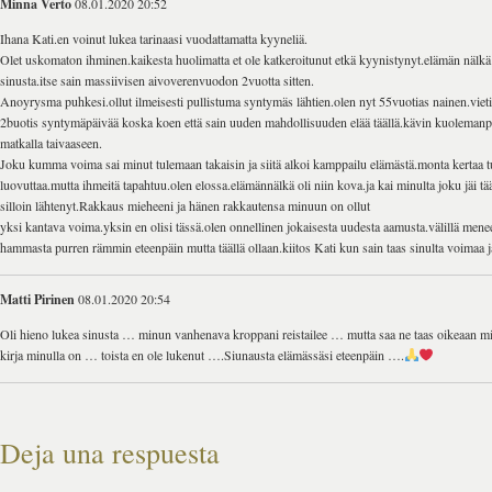
Minna Verto
08.01.2020 20:52
Ihana Kati.en voinut lukea tarinaasi vuodattamatta kyyneliä.
Olet uskomaton ihminen.kaikesta huolimatta et ole katkeroitunut etkä kyynistynyt.elämän nälkä
sinusta.itse sain massiivisen aivoverenvuodon 2vuotta sitten.
Anoyrysma puhkesi.ollut ilmeisesti pullistuma syntymäs lähtien.olen nyt 55vuotias nainen.viet
2buotis syntymäpäivää koska koen että sain uuden mahdollisuuden elää täällä.kävin kuolemanport
matkalla taivaaseen.
Joku kumma voima sai minut tulemaan takaisin ja siitä alkoi kamppailu elämästä.monta kertaa tu
luovuttaa.mutta ihmeitä tapahtuu.olen elossa.elämännälkä oli niin kova.ja kai minulta joku jäi t
silloin lähtenyt.Rakkaus mieheeni ja hänen rakkautensa minuun on ollut
yksi kantava voima.yksin en olisi tässä.olen onnellinen jokaisesta uudesta aamusta.välillä me
hammasta purren rämmin eteenpäin mutta täällä ollaan.kiitos Kati kun sain taas sinulta voimaa j
Matti Pirinen
08.01.2020 20:54
Oli hieno lukea sinusta … minun vanhenava kroppani reistailee … mutta saa ne taas oikeaan m
kirja minulla on … toista en ole lukenut ….Siunausta elämässäsi eteenpäin ….
Deja una respuesta