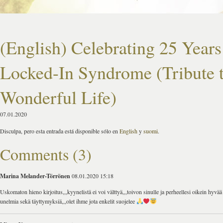
(English) Celebrating 25 Years
Locked-In Syndrome (Tribute t
Wonderful Life)
07.01.2020
Disculpa, pero esta entrada está disponible sólo en
English
y
suomi
.
Comments (3)
Marina Melander-Törrönen
08.01.2020 15:18
Uskomaton hieno kirjoitus,,,kyynelistä ei voi välttyä,,,toivon sinulle ja perheellesi oikein hyvää 
unelmia sekä täyttymyksiä,,,olet ihme jota enkelit suojelee