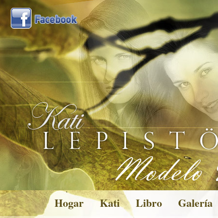
Hogar
Kati
Libro
Galería
Pictures