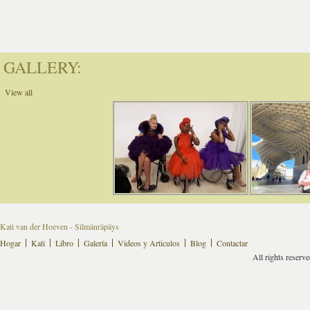
GALLERY:
View all
Kati van der Hoeven - Silmänräpäys
Hogar
Kati
Libro
Galería
Videos y Articulos
Blog
Contactar
All rights reserv