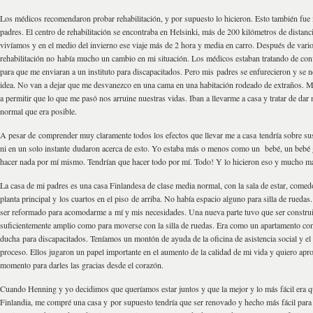
Los médicos recomendaron probar rehabilitación, y por supuesto lo hicieron. Esto también fu
padres. El centro de rehabilitación se encontraba en Helsinki, más de 200 kilómetros de distan
vivíamos y en el medio del invierno ese viaje más de 2 hora y media en carro. Después de vari
rehabilitación no había mucho un cambio en mi situación. Los médicos estaban tratando de con
para que me enviaran a un instituto para discapacitados. Pero mis padres se enfurecieron y se n
idea. No van a dejar que me desvanezco en una cama en una habitación rodeado de extraños. 
a permitir que lo que me pasó nos arruine nuestras vidas. Iban a llevarme a casa y tratar de dar
normal que era posible.
A pesar de comprender muy claramente todos los efectos que llevar me a casa tendría sobre sus
ni en un solo instante dudaron acerca de esto. Yo estaba más o menos como un bebé, un bebé 
hacer nada por mí mismo. Tendrían que hacer todo por mí. Todo! Y lo hicieron eso y mucho m
La casa de mi padres es una casa Finlandesa de clase media normal, con la sala de estar, comedo
planta principal y los cuartos en el piso de arriba. No había espacio alguno para silla de ruedas
ser reformado para acomodarme a mí y mis necesidades. Una nueva parte tuvo que ser construi
suficientemente amplio como para moverse con la silla de ruedas. Era como un apartamento co
ducha para discapacitados. Teníamos un montón de ayuda de la oficina de asistencia social y el 
proceso. Ellos jugaron un papel importante en el aumento de la calidad de mi vida y quiero apr
momento para darles las gracias desde el corazón.
Cuando Henning y yo decidimos que queríamos estar juntos y que la mejor y lo más fácil era 
Finlandia, me compré una casa y por supuesto tendría que ser renovado y hecho más fácil para l