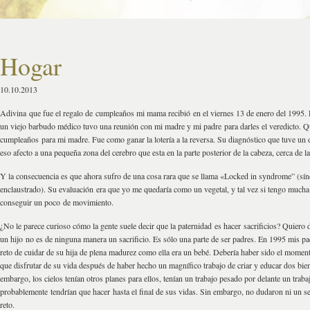
Hogar
10.10.2013
Adivina que fue el regalo de cumpleaños mi mama recibió en el viernes 13 de enero del 1995. E
un viejo barbudo médico tuvo una reunión con mi madre y mi padre para darles el veredicto. Q
cumpleaños para mi madre. Fue como ganar la lotería a la reversa. Su diagnóstico que tuve un 
eso afecto a una pequeña zona del cerebro que esta en la parte posterior de la cabeza, cerca de la
Y la consecuencia es que ahora sufro de una cosa rara que se llama «Locked in syndrome” (sí
enclaustrado). Su evaluación era que yo me quedaría como un vegetal, y tal vez si tengo mucha
conseguir un poco de movimiento.
¿No le parece curioso cómo la gente suele decir que la paternidad es hacer sacrificios? Quiero d
un hijo no es de ninguna manera un sacrificio. Es sólo una parte de ser padres. En 1995 mis pa
reto de cuidar de su hija de plena madurez como ella era un bebé. Debería haber sido el momen
que disfrutar de su vida después de haber hecho un magnífico trabajo de criar y educar dos bien
embargo, los cielos tenían otros planes para ellos, tenían un trabajo pesado por delante un trab
probablemente tendrían que hacer hasta el final de sus vidas. Sin embargo, no dudaron ni un 
reto.