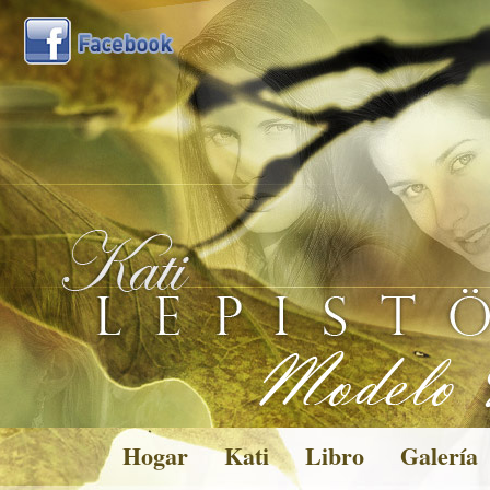
Hogar
Kati
Libro
Galería
Pictures