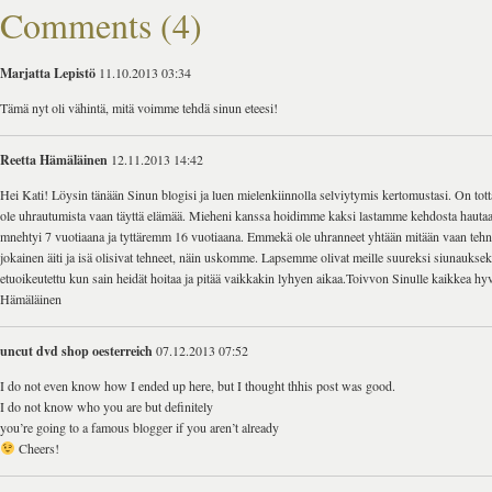
Comments (4)
Marjatta Lepistö
11.10.2013 03:34
Tämä nyt oli vähintä, mitä voimme tehdä sinun eteesi!
Reetta Hämäläinen
12.11.2013 14:42
Hei Kati! Löysin tänään Sinun blogisi ja luen mielenkiinnolla selviytymis kertomustasi. On to
ole uhrautumista vaan täyttä elämää. Mieheni kanssa hoidimme kaksi lastamme kehdosta haut
mnehtyi 7 vuotiaana ja tyttäremm 16 vuotiaana. Emmekä ole uhranneet yhtään mitään vaan tehn
jokainen äiti ja isä olisivat tehneet, näin uskomme. Lapsemme olivat meille suureksi siunauksek
etuoikeutettu kun sain heidät hoitaa ja pitää vaikkakin lyhyen aikaa.Toivvon Sinulle kaikkea h
Hämäläinen
uncut dvd shop oesterreich
07.12.2013 07:52
I do not even know how I ended up here, but I thought thhis post was good.
I do not know who you are but definitely
you’re going to a famous blogger if you aren’t already
Cheers!