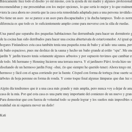
Básicamente hice todo el diseño yo mí mismo, con la ayuda de mi madre y algunos profesiona
recomendaban y me presentaban con los mejor opciones, lo que sería lo mejor y lo que realment
viera la casa ahora no creería que la casa esta remodelada adaptada para a una persona inválida e
No tiene un aseo no se parece a un aseo para discapacitados y la ducha tampoco. Todo es norm
diferencia es que todo es lo suficientemente amplio como para moverse con la silla de ruedas.
Una pared que separaba dos pequeñas habitaciones fue derrumbada para hacer un dormitorio 
de la cocina han sido derribados para hacer una cocina abierta/sala de estar/comedor. Al igual q
hogares Finlandeses esta casa también tenía una pequeña zona de baño y al lado una sauna, per
de baño espacioso, pues me deshice de la sauna y hecho un baño grande al estilo “spa”. Me enca
jardín Y jardín trasero tenía solamente algunos arbustos y por supuesto tuvimos que cambiar 
de todo. Mi hermano y Henning hicieron una terraza nueva. Y el jardinero Päivi Avela hizo un t
diseñando de un hermoso jardín Feng -shui, (lo que siempre he querido tener) Ahora tengo mi j
hermoso y fácil con el agua corriendo por la fuente. Césped con forma de tortuga (trae suerte s
árboles de hoja perenne en forma de ronda. Y como toque final algunas lámparas que dan luz s
Algún día tendremos que ir a una casa más grande y más amplia, pero nunca voy a dejar de ama
casa de la mía. Por qué esta casa es una parte muy importante del comienzo de un nuevo y gran 
Para demostrar que con fuerza de voluntad todo se puede lograr y los sueños más imposibles 
realidad sin ni siquiera mover un dedo!
Kati