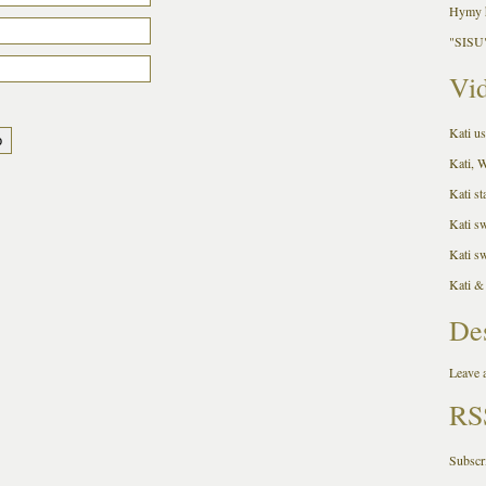
Hymy h
"SISU"
Vid
Kati us
Kati, 
Kati st
Kati s
Kati s
Kati &
De
Leave a
RS
Subscr