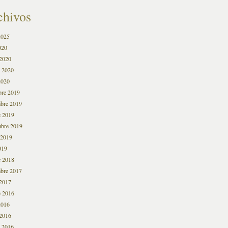
chivos
2025
020
2020
o 2020
2020
bre 2019
bre 2019
e 2019
mbre 2019
 2019
019
e 2018
bre 2017
2017
e 2016
2016
2016
o 2016