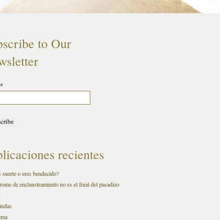
scribe to Our
sletter
*
licaciones recientes
 suerte o eres bendecido?
rome de enclaustramiento no es el final del pasadizo
d
indas
ema