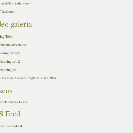
aastattelu (interview)
 facebook
eo galería
ing Tobii
Welcome/Tervetuloa
anding therapy
wimming prt. 2
wimming prt. 1
 Helena in Mikkeli's highheels race 2014
seos
rticle wishes to Kati
S Feed
ibe to RSS-feed