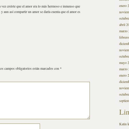
enero 
 vez creíste que el amor era lo más hermoso e inmenso que
n y aun así compartir un amor se daría cuenta que el amor es
noviem
octubr
abril 2
marzo 
febrer
diciem
noviem
octubr
mayo 
os campos obligatorios están marcados con
*
marzo 
enero 
diciem
noviem
octubr
septie
Li
Katin k