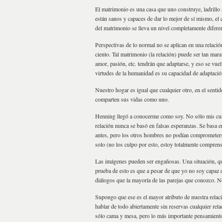
El matrimonio es una casa que uno construye, ladrillo 
están sanos y capaces de dar lo mejor de sí mismo, el c
del matrimonio se lleva un nivel completamente diferent
Perspectivas de lo normal no se aplican en una relació
ciento. Tal matrimonio (la relación) puede ser tan ma
amor, pasión, etc. tendrán que adaptarse, y eso se vuel
virtudes de la humanidad es su capacidad de adaptació
Nuestro hogar es igual que cualquier otro, en el senti
comparten sus vidas como uno.
Henning llegó a conocerme como soy. No sólo mis cua
relación nunca se basó en falsas esperanzas. Se basa en
antes, pero los otros hombres no podían comprometerse
solo (no los culpo por esto, estoy totalmente comprens
Las imágenes pueden ser engañosas. Una situación, que
prueba de esto es que a pesar de que yo no soy capaz
diálogos que la mayoría de las parejas que conozco. N
Supongo que ese es el mayor atributo de nuestra r
hablar de todo abiertamente sin reservas cualquier re
sólo cama y mesa, pero lo más importante pensamientos