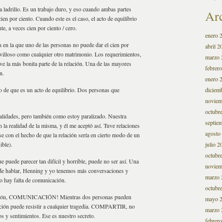
a ladrillo. Es un trabajo duro, y eso cuando ambas partes
Ar
ien por ciento. Cuando este es el caso, el acto de equilibrio
e, a veces cien por ciento / cero.
enero 
n en la que uno de las personas no puede dar el cien por
abril 2
ravilloso como cualquier otro matrimonio. Los requerimientos,
marzo 
ve la más bonita parte de la relación. Una de las mayores
febrer
n.
enero 
do de que es un acto de equilibrio. Dos personas que
diciem
noviem
octubr
lidades, pero también como estoy paralizado. Nuestra
septie
 la realidad de la misma, y él me aceptó así. Tuve relaciones
agosto
 con el hecho de que la relación sería en cierto modo de un
ible).
julio 2
octubr
 puede parecer tan difícil y horrible, puede no ser así. Una
noviem
 de hablar, Henning y yo tenemos más conversaciones y
marzo 
o hay falta de comunicación.
octubr
elación, COMUNICACIÓN! Mientras dos personas pueden
mayo 
lación puede resistir a cualquier tragedia. COMPARTIR, no
marzo 
 y sentimientos. Ese es nuestro secreto.
febrer