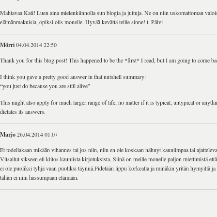
Mahtavaa Kati! Luen aina mielenkiinnolla sun blogia ja juttuja. Ne on niin uskomattoman valois
elämänmakuisia, opiksi olis monelle. Hyvää kevättä teille sinne! t. Päivi
Mörri
04.04.2014 22:50
Thank you for this blog post! This happened to be the *first* I read, but I am going to come b
I think you gave a pretty good answer in that nutshell summary:
“you just do because you are still alive”
This might also apply for much larger range of life, no matter if it is typical, untypical or anyt
dictates its answers.
Marjo
26.04.2014 01:07
Et todellakaan mikään vihannes tai jos niin, niin en ole koskaan nähnyt kauniimpaa tai ajattele
Vitsailut sikseen eli kiitos kauniista kirjotuksista. Siinä on meille monelle paljon miettimistä ett
ei ole puoliksi tyhjä vaan puoliksi täynnä.Pidetään lippu korkealla ja minäkin yritän hymyillä ja
tähän ei niin hassumpaan elämään.