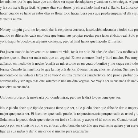
los mismos por lo que hace que uno debe ser capaz de adaptarse y cambiar su estrategia. Alguno
y la sonrisa le llega fácil. Algunos días son duros, y el resultado final será el llanto. La única 
hacer cuando se tiene en estos días es llorar todo hacia fuera para que pueda empezar el día sig
y cuenta nueva.
No soy ningún gurú, no le puedo dar la respuesta correcta, la solución adecuada a todos sus p
mundo es diferente, cada uno tiene que tomar sus propias recetas para tener el éxito real. Solo
yo lo hago, te puedo dar algunos consejos, pero al final tienes que hacerlo tú mismo.
Era joven cuando la desventura se tomó mi vida, tenía tan solo 20 años de edad. Los médicos le
padres que no iba a ser nada más que un vegetal. En ese entonces lloré y lloré mucho. Fue muy
aullando en medio de la noche (confía en mí, esto no es un cuadro bonito) y me saque casi todo
forma. Cuando terminé hice lo que la mayoría de los jóvenes hacen, ellos se rebelan. Siempre he
momento de mi vida esa terca dé se volvió en una tremenda característica. Me puse a probar qu
equivocado y ser algo más que solamente una maldita vegetal. No voy a ser la ensalada de nadie
revuelva la ensalada.
Un buen profesor le mostraría por donde mirar, pero no le dirá lo que tiene que ver.
No le puedo decir que tipo de persona tiene que ser, si le puedo decir que debe de dar lo mejor
mejor que pueda ser. El hecho es que nadie puede, la respuesta exacta porque nadie es usted y u
Solamente le puedo decir que trate de ser fiel a sí mismo y acepte sé tal como es. Cuando usted
acepta por ser sí mismo como es, entices usted también sabrá lo que realmente quiere y en ese 
fijar en sus metas y dar lo mejor de sí mismo para alcanzarlas.