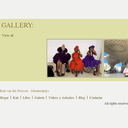
GALLERY:
View all
Kati van der Hoeven - Silmänräpäys
Hogar
Kati
Libro
Galería
Videos y Articulos
Blog
Contactar
All rights reserv