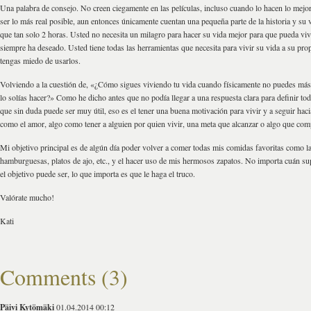
Una palabra de consejo. No creen ciegamente en las películas, incluso cuando lo hacen lo mejo
ser lo más real posible, aun entonces únicamente cuentan una pequeña parte de la historia y s
que tan solo 2 horas. Usted no necesita un milagro para hacer su vida mejor para que pueda vivi
siempre ha deseado. Usted tiene todas las herramientas que necesita para vivir su vida a su pro
tengas miedo de usarlos.
Volviendo a la cuestión de, «¿Cómo sigues viviendo tu vida cuando físicamente no puedes más
lo solías hacer?» Como he dicho antes que no podía llegar a una respuesta clara para definir to
que sin duda puede ser muy útil, eso es el tener una buena motivación para vivir y a seguir haci
como el amor, algo como tener a alguien por quien vivir, una meta que alcanzar o algo que comp
Mi objetivo principal es de algún día poder volver a comer todas mis comidas favoritas como la
hamburguesas, platos de ajo, etc., y el hacer uso de mis hermosos zapatos. No importa cuán sup
el objetivo puede ser, lo que importa es que le haga el truco.
Valórate mucho!
Kati
Comments (3)
Päivi Kytömäki
01.04.2014 00:12