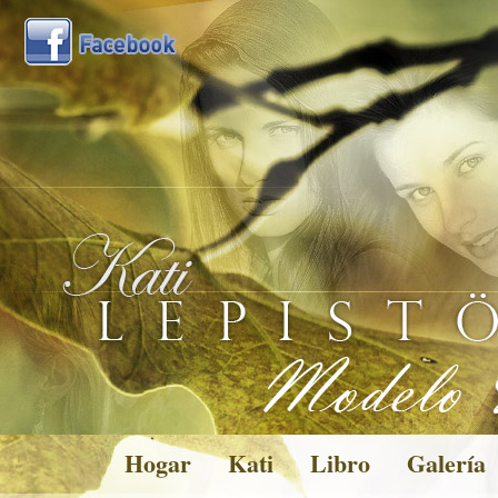
Hogar
Kati
Libro
Galería
Pictures