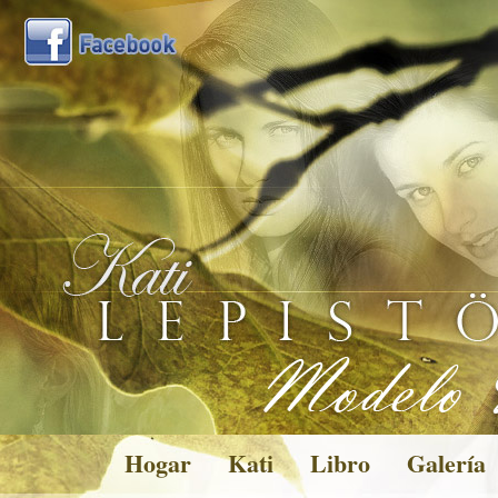
Hogar
Kati
Libro
Galería
Pictures