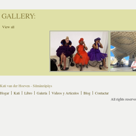
GALLERY:
View all
Kati van der Hoeven - Silmänräpäys
Hogar
Kati
Libro
Galería
Videos y Articulos
Blog
Contactar
All rights reserv