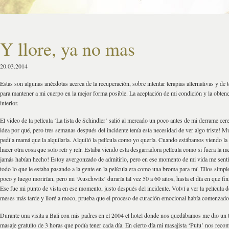
Y llore, ya no mas
20.03.2014
Estas son algunas anécdotas acerca de la recuperación, sobre intentar terapias alternativas y de t
para mantener a mi cuerpo en la mejor forma posible. La aceptación de mi condición y la obtenc
interior.
El video de la película ‘La lista de Schindler’ salió al mercado un poco antes de mi derrame cer
idea por qué, pero tres semanas después del incidente tenía esta necesidad de ver algo triste! Mu
pedí a mamá que la alquilarla. Alquiló la película como yo quería. Cuando estábamos viendo la 
hacer otra cosa que solo reír y reír. Estaba viendo esta desgarradora película como si fuera la 
jamás habían hecho! Estoy avergonzado de admitirlo, pero en ese momento de mi vida me sent
todo lo que le estaba pasando a la gente en la película era como una broma para mí. Ellos simpl
poco y luego morirían, pero mi ‘Auschwitz’ duraría tal vez 50 a 60 años, hasta el día en que f
Ese fue mi punto de vista en ese momento, justo después del incidente. Volví a ver la película 
meses más tarde y lloré a moco, prueba que el proceso de curación emocional había comenzado
Durante una visita a Bali con mis padres en el 2004 el hotel donde nos quedábamos me dio un 
masaje gratuito de 3 horas que podía tener cada día. En cierto día mi masajista ‘Putu’ nos recom