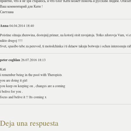
приятно, что я не зря стараюсь, и что блог Кати может помочь и русским людям. Обяза
Ваш комментарий для Кати !
Светлана
Anna
04.04.2014 18:40
Poistine silnaja zhenwina, dostojnij primer, na kotorij stoit ravnjatsja. Tolko zdorovja Vam, vi 
nikto drugoj !!!!
Svet, spasibo tebe za perevod, ti molodchinka i ti delaew takuju bolwuju i ochen interesnuju rab
peter coghlan
26.07.2016 18:13
Kati
i remember being in the pool with Theropists
you are doing it girl
you keep on keeping on , changes are a coming
i belive for you .
focus and belive it !! Its coming x
Deja una respuesta