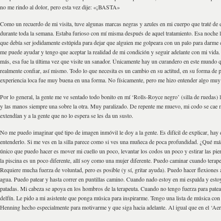
no me rindo al dolor, pero esta vez dije: «¡BASTA»
Como un recuerdo de mi visita, tuve algunas marcas negras y azules en mi cuerpo que traté de
durante toda la semana. Estaba furioso con mí misma después de aquel tratamiento. Esa noche l
que debía ser jodidamente estúpida para dejar que alguien me golpeara con un palo para darme 
me puede ayudar y tengo que aceptar la realidad de mi condición y seguir adelante con mi vida.
más, esa fue la última vez que visite un sanador. Únicamente hay un curandero en este mundo
realmente confiar, así mismo. Todo lo que necesita es un cambio en su actitud, en su forma de 
experiencia loca fue muy buena en una forma. No físicamente, pero me hizo entender algo muy
Por lo general, la gente me ve sentado todo bonito en mí ‘Rolls-Royce negro’ (silla de ruedas) 
y las manos siempre una sobre la otra. Muy paralizado. De repente me muevo, mi codo se cae m
extendían y a la gente que no lo espera se les da un susto.
No me puedo imaginar qué tipo de imagen inmóvil le doy a la gente. Es difícil de explicar, hay 
entenderlo. Si me ves en la silla parece como si ves una muñeca de poca profundidad. ¿Qué má
único que puedo hacer es mover mi cuello un poco, levantar los codos un poco y estirar las pi
la piscina es un poco diferente, allí soy como una mujer diferente. Puedo caminar cuando terap
Requiere mucha fuerza de voluntad, pero es posible (y sí, gritar ayuda). Puedo hacer flexiones
agua. Puedo patear y hasta correr en puntillas camino. Cuando nado estoy en mi espalda y est
patadas. Mi cabeza se apoya en los hombros de la terapeuta. Cuando no tengo fuerza para pat
delfín. Le pido a mi asistente que ponga música para inspirarme. Tengo una lista de música con 
Henning hecho especialmente para motivarme y que siga hacia adelante. Al igual que en el ‘Ae