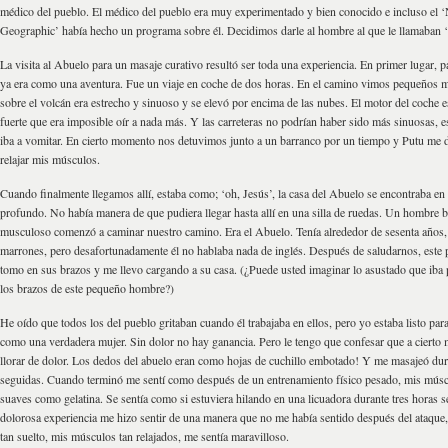
médico del pueblo. El médico del pueblo era muy experimentado y bien conocido e incluso el ‘
Geographic’ había hecho un programa sobre él. Decidimos darle al hombre al que le llamaban ‘
La visita al Abuelo para un masaje curativo resultó ser toda una experiencia. En primer lugar, pa
ya era como una aventura. Fue un viaje en coche de dos horas. En el camino vimos pequeños 
sobre el volcán era estrecho y sinuoso y se elevó por encima de las nubes. El motor del coche e
fuerte que era imposible oír a nada más. Y las carreteras no podrían haber sido más sinuosas, 
iba a vomitar. En cierto momento nos detuvimos junto a un barranco por un tiempo y Putu me 
relajar mis músculos.
Cuando finalmente llegamos allí, estaba como; ‘oh, Jesús’, la casa del Abuelo se ​​encontraba en
profundo. No había manera de que pudiera llegar hasta allí en una silla de ruedas. Un hombre 
musculoso comenzó a caminar nuestro camino. Era el Abuelo. Tenía alrededor de sesenta años,
marrones, pero desafortunadamente él no hablaba nada de inglés. Después de saludarnos, est
tomo en sus brazos y me llevo cargando a su casa. (¿Puede usted imaginar lo asustado que iba 
los brazos de este pequeño hombre?)
He oído que todos los del pueblo gritaban cuando él trabajaba en ellos, pero yo estaba listo para
como una verdadera mujer. Sin dolor no hay ganancia. Pero le tengo que confesar que a ciert
llorar de dolor. Los dedos del abuelo eran como hojas de cuchillo embotado! Y me masajeó dur
seguidas. Cuando terminó me sentí como después de un entrenamiento físico pesado, mis músc
suaves como gelatina. Se sentía como si estuviera hilando en una licuadora durante tres horas s
dolorosa experiencia me hizo sentir de una manera que no me había sentido después del ataque
tan suelto, mis músculos tan relajados, me sentía maravilloso.