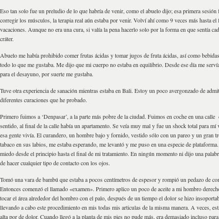
Eso tan solo fue un preludio de lo que habría de venir, como el abuelo dijo; esa primera sesión 
corregir los músculos, la terapia real aún estaba por venir. Volví ahí como 9 veces más hasta el f
vacaciones. Aunque no era una cura, si valía la pena hacerlo solo por la forma en que sentía cad
cráter.
Abuelo me había prohibido comer frutas ácidas y tomar jugos de fruta ácidas, así como bebidas 
todo lo que me gustaba. Me dijo que mi cuerpo no estaba en equilibrio. Desde ese día me serví
para el desayuno, por suerte me gustaba.
Tuve otra experiencia de sanación mientras estaba en Bali. Estoy un poco avergonzado de admiti
diferentes curaciones que he probado.
Primero fuimos a ‘Denpasar’, a la parte más pobre de la ciudad. Fuimos en coche en una calle 
sentido, al final de la calle había un apartamento. Se veía muy mal y fue un shock total para mí
esa gente vivía. El curandero, un hombre bajo y fornido, vestido sólo con un pareo y un gran 
tabaco en sus labios, me estaba esperando, me levantó y me puso en una especie de plataforma
miedo desde el principio hasta el final de mi tratamiento. En ningún momento ni dijo una palabra
de hacer cualquier tipo de contacto con los ojos.
Tomó una vara de bambú que estaba a pocos centímetros de espesor y rompió un pedazo de co
Entonces comenzó el llamado «examen». Primero aplico un poco de aceite a mi hombro derech
tocar el área alrededor del hombro con el palo, después de un tiempo el dolor se hizo insoportab
llevando a cabo este procedimiento en mis todas mis articulas de la misma manera. A veces, es
alta por de dolor. Cuando llegó a la planta de mis pies no pude más, era demasiado incluso pa