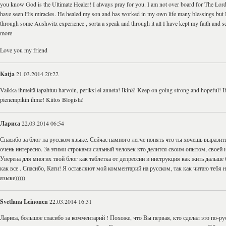
you know God is the Ultimate Healer! I always pray for you. I am not over board for The Lord
have seen His miracles. He healed my son and has worked in my own life many blessings but 
through some Aushwitz experience , sorta a speak and through it all I have kept my faith and 
more
Love you my friend
Katja
21.03.2014 20:22
Vaikka ihmeitä tapahtuu harvoin, periksi ei anneta! Ikinä! Keep on going strong and hopeful! 
pienempikin ihme! Kiitos Blogista!
Лариса
22.03.2014 06:54
Спасибо за блог на русском языке. Сейчас намного легче понять что ты хочешь выразить
очень интересно. За этими строками сильный человек кто делится своим опытом, своей 
Уверена для многих твой блог как таблетка от депрессии и инструкция как жить дальше 
как все . Спасибо, Кати! Я оставляют мой комментарий на русском, так как читаю тебя 
языке)))))
Svetlana Leinonen
22.03.2014 16:31
Лариса, большое спасибо за комментарий ! Похоже, что Вы первая, кто сделал это по-р