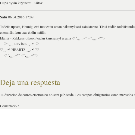
Olipa hyvin kirjoitettu! Kiitos!
Satu
06.04.2016 17:09
Todella upeata, Hennig, että tuot esiin oman näkemyksesi asioistanne. Tästä teidän todellisuudes
enemmän, kun taas ehdin nettiin.
Elämä – Rakkaus olkoon teidän kanssa nyt ja aina ♡ `.¸¸¸. •°´♡`.¸¸¸. •°´♡
♡`.¸¸¸.LOVİNG¸¸. •°´♡
♡¸¸. •°´HEARTS.¸¸¸. •°´♡
♡ `.¸¸¸. •°´`♡`.¸¸¸. •°´♡
Deja una respuesta
Tu dirección de correo electrónico no será publicada.
Los campos obligatorios están marcados
Comentario
*