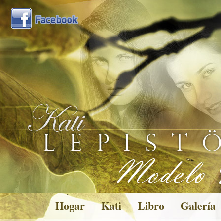
Hogar
Kati
Libro
Galería
Pictures