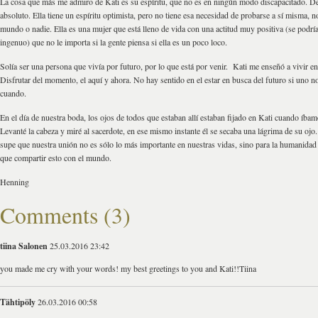
La cosa que más me admiro de Kati es su espíritu, que no es en ningún modo discapacitado. 
absoluto. Ella tiene un espíritu optimista, pero no tiene esa necesidad de probarse a sí misma, n
mundo o nadie. Ella es una mujer que está lleno de vida con una actitud muy positiva (se podrí
ingenuo) que no le importa si la gente piensa si ella es un poco loco.
Solía ​​ser una persona que vivía por futuro, por lo que está por venir. Kati me enseñó a vivir en
Disfrutar del momento, el aquí y ahora. No hay sentido en el estar en busca del futuro si uno no
cuando.
En el día de nuestra boda, los ojos de todos que estaban allí estaban fijado en Kati cuando íbamos
Levanté la cabeza y miré al sacerdote, en ese mismo instante él se secaba una lágrima de su oj
supe que nuestra unión no es sólo lo más importante en nuestras vidas, sino para la humanid
que compartir esto con el mundo.
Henning
Comments (3)
tiina Salonen
25.03.2016 23:42
you made me cry with your words! my best greetings to you and Kati!!Tiina
Tähtipöly
26.03.2016 00:58