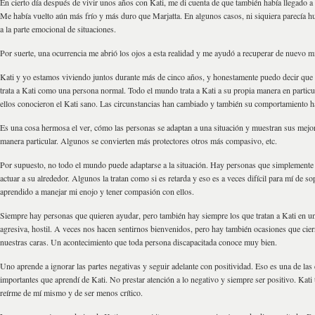
En cierto día después de vivir unos años con Kati, me di cuenta de que también había llegado a 
Me había vuelto aún más frío y más duro que Marjatta. En algunos casos, ni siquiera parecía 
a la parte emocional de situaciones.
Por suerte, una ocurrencia me abrió los ojos a esta realidad y me ayudó a recuperar de nuevo 
Kati y yo estamos viviendo juntos durante más de cinco años, y honestamente puedo decir que 
trata a Kati como una persona normal. Todo el mundo trata a Kati a su propia manera en particu
ellos conocieron el Kati sano. Las circunstancias han cambiado y también su comportamiento ha
Es una cosa hermosa el ver, cómo las personas se adaptan a una situación y muestran sus mejor
manera particular. Algunos se convierten más protectores otros más compasivo, etc.
Por supuesto, no todo el mundo puede adaptarse a la situación. Hay personas que simplement
actuar a su alrededor. Algunos la tratan como si es retarda y eso es a veces difícil para mí de so
aprendido a manejar mi enojo y tener compasión con ellos.
Siempre hay personas que quieren ayudar, pero también hay siempre los que tratan a Kati en un
agresiva, hostil. A veces nos hacen sentirnos bienvenidos, pero hay también ocasiones que cier
nuestras caras. Un acontecimiento que toda persona discapacitada conoce muy bien.
Uno aprende a ignorar las partes negativas y seguir adelante con positividad. Eso es una de las
importantes que aprendí de Kati. No prestar atención a lo negativo y siempre ser positivo. Kat
reírme de mí mismo y de ser menos crítico.