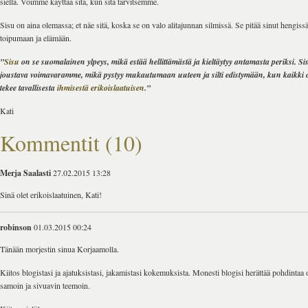
siellä. Voimme käyttää sitä, kun sitä tarvitsemme.
Sisu on aina olemassa; et näe sitä, koska se on valo alitajunnan silmissä. Se pitää sinut hengiss
toipumaan ja elämään.
”
Sisu
on se suomalainen ylpeys, mikä estää hellittämästä ja kieltäytyy antamasta periksi. Si
joustava voimavaramme, mikä pystyy mukautumaan uuteen ja silti edistymään, kun kaikki 
tekee tavallisesta
ihmisestä erikoislaatuisen
.”
Kati
Kommentit (10)
Merja Saalasti
27.02.2015 13:28
Sinä olet erikoislaatuinen, Kati!
robinson
01.03.2015 00:24
Tänään morjestin sinua Korjaamolla.
Kiitos blogistasi ja ajatuksistasi, jakamistasi kokemuksista. Monesti blogisi herättää pohdintaa
samoin ja sivuavin teemoin.