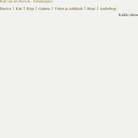
Kati van der Hoeven - Silmänräpäys
Etusivu
Kati
Kirja
Galleria
Videot ja Artikkelit
Blogi
Audioblogi
Kaikki oikeu