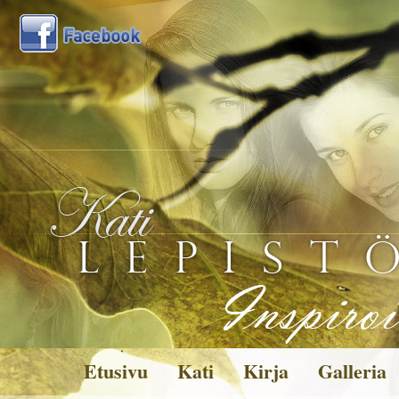
Etusivu
Kati
Kirja
Galleria
Kuvagalleria