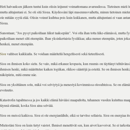
Heti halvauksen jälkeen tuntui kuin olisin leijunut voimattomana avaruudessa. Tietoinen mieli 
mutta alitajuntani ei. Se oli sitä Sisua. Käydessäni läpi masennusvaihetta, minun tietoinen mielen
ole mitään syytä elää. Olisin voinut kuihtua pois kuin kukkanen, mutta alitajuntani ei vaan antan
Sisua.
Sanontaan; ”Jos pysyt paikoillaan liikut taaksepäin”. Voi olla ihan totta liike-elämässä, mutta fys
paikoillaan menet silti eteenpäin. Ihan yksinkertaista fysiikkaa; aika menee eteenpäin, joten jok
henkeä, menet eteenpäin.
Sisu
vallitsee kaikkialla. Se voidaan määritellä hengellisesti sekä tieteellisesti.
Sisu on ihmisen koko sielu. Se valo, mikä erkanee kropasta, kun ruumis on täyttänyt tehtävänsä 
ihmisen henki, mikä määrittelee kaiken logiikan, rikkoo sääntöjä ja esteitä. Se on ihmisen henki,
näköpiirin, mitä emme näe.
Sisu on yksittäinen solu, mikä voi selviytyä ja menestyä kovimmissa olosuhteissa. Se on elämän
evoluutio.
Katastrofin tapahtuessa ja jos kaikki elämä häviäisi maapallolta, tuhannen vuoden kuluttua maapa
täynnä elämää, koska Sisu aina selviää.
Sisu on meissä kaikissa. Sisu ei ole energianlähde, eikä se tarvitse sellaista. Sisu on energiaa it
Mielestäni Sisu on kuin tietyt vaistot. Ihmiset menettivät sen, kun aivot kasvoivat. Se ei tarkoita, 