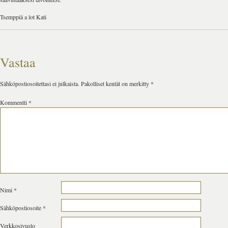
Tsemppiä a lot Kati
Vastaa
Sähköpostiosoitettasi ei julkaista.
Pakolliset kentät on merkitty
*
Kommentti
*
Nimi
*
Sähköpostiosoite
*
Verkkosivusto