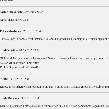
Kiitos vielä!
Jarmo Oravainen
02.03.2015 21:26
Aivan ihana nainen olet!
Pekka Mustonen
02.03.2015 22:43
Tässä esimerkki sanasta sisu, ilmeisesti jo lähes kadonnut sana suomalaisille, otetaan oppia hu
Tuuli Saarinen
02.03.2015 23:15
Oletpa todella upea nainen joka mielessa! Nostan olematonta hattuani ja kumarran ja niiaan sy
naisten kruunaamaton kuningatar!
Kaikkea hyvaa ja valoa elamaasi!
Minna
03.03.2015 02:01
Kiitos, tarvitsin herätyksen jotta tunnistan taas sisuni ja sinun kirjoitus antoi sen herätyksen mi
Tuula Rotkirch
03.03.2015 02:08
Kati, sinä ja perheesi olette olleet esikuvamme ihan alusta asti oman perheemme tragediassa. Luin