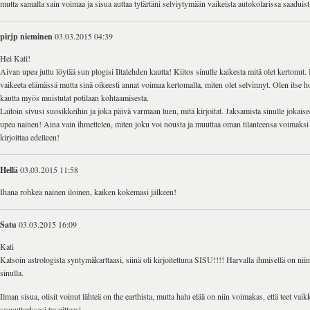
mutta samalla sain voimaa ja sisua auttaa tytärtäni selviytymään vaikeista autokolarissa saaduis
pirjp nieminen
03.03.2015 04:39
Hei Kati!
Aivan upea juttu löytää sun plogisi Iltalehden kautta! Kiitos sinulle kaikesta mitä olet kertonut. I
vaikeeta elämässä mutta sinä oikeesti annat voimaa kertomalla, miten olet selvinnyt. Olen itse hoi
kautta myös muistutat potilaan kohtaamisesta.
Laitoin sivusi suosikkeihin ja joka päivä varmaan luen, mitä kirjoitat. Jaksamista sinulle jokais
upea nainen! Aina vain ihmettelen, miten joku voi nousta ja muuttaa oman tilanteensa voimaksi 
kirjoittaa edelleen!
Hellä
03.03.2015 11:58
Ihana rohkea nainen iloinen, kaiken kokemasi jälkeen!
Satu
03.03.2015 16:09
Kati
Katsoin astrologista syntymäkarttaasi, siinä oli kirjoitettuna SISU!!!! Harvalla ihmisellä on nii
sinulla.
Ilman sisua, olisit voinut lähteä on the earthista, mutta halu elää on niin voimakas, että teet vaik
saavuttaaksesi tavoitteesi.