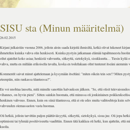
SISU sta (Minun määritelmä)
26.02.2015
Kirjani julkaistiin vuonna 2006, jolloin aloin saada kirjeitä ihmisiltä, ketkä olivat lukeneet kirjan
ihmetellen kuinka vahva olin henkisesti. Kuinka pystyin jatkamaan elämää tapahtuneesta huolim
ollut ajatellut koko asiaa; henkistä vahvuutta, sitkeyttä, sietokykyä, sisukkuutta… Tiesin kyllä 
vahva, mutta en millään erikoisella tavalla, koska en todellakaan ollut tuntenut itseäni aiemmin 
Kommentit saivat minut ajattelemaan ja kysymään itseltäni: ”miten oikein tein sen!? Miten pys
eteenpäin, niin rankassa tilanteessa?”.
En voi unohtaa lausetta, mitä minulle sanottiin halvauksen jälkeen. ”Se, että olisit tulevaisuu
vihannes, on hyvin pieni”. Sitten sainkin huomata, että minussa oli jonkinlainen poikkeukselli
henkinen vahvuus. Ennen, kuin on siinä tilanteessa, että ei ole edes muita vaihtoehtoja kuin selv
vahvuuden olemassaolon vasta huomaa.
Oli hetkiä, jolloin tarvittiin paljon päättäväisyyttä, sitkeyttä, sietokykyä, sisua jne. Oli jopa hetk
optimismi tai tyhmää positiivisuutta vaadittiin. Ennen tätä kaikkea oli hetki, kun ajattelin, että m
kuolla.