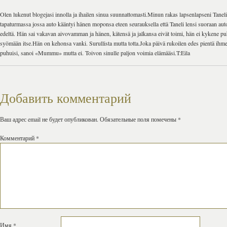
Olen lukenut blogejasi innolla ja ihailen sinua suunnattomasti.Minun rakas lapsenlapseni Tanel
tapaturmassa jossa auto kääntyi hänen moponsa eteen seurauksella että Taneli lensi suoraan au
edeltä. Hän sai vakavan aivovamman ja hänen, kätensä ja jalkansa eivät toimi, hän ei kykene 
syömään itse.Hän on kehonsa vanki. Surullista mutta totta.Joka päivä rukoilen edes pientä ihmet
puhuisi, sanoi «Mummu» mutta ei. Toivon sinulle paljon voimia elämääsi.T:Eila
Добавить комментарий
Ваш адрес email не будет опубликован.
Обязательные поля помечены
*
Комментарий
*
Имя
*