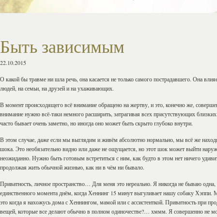
Быть зависимым
22.10.2015
О какой бы травме ни шла речь, она касается не только самого пострадавшего. Она влия
людей, на семьи, на друзей и на ухаживающих.
В момент происходящего всё внимание обращено на жертву, и это, конечно же, соверше
внимание нужно всё-таки немного расширить, затрагивая всех присутствующих близких
часто бывает очень заметно, но иногда оно может быть скрыто глубоко внутри.
В этом случае, даже если мы выглядим и живём абсолютно нормально, мы всё же наход
шока. Это необязательно видно или даже не ощущается, но этот шок может выйти нару
неожиданно. Нужно быть готовым встретиться с ним, как будто в этом нет ничего удиви
продолжая жить обычной жизнью, как ни в чём ни бывало.
Приватность, личное пространство… Для меня это нереально. Я никогда не бываю одна,
единственного момента днём, когда Хеннинг 15 минут выгуливает нашу собаку Хэппи.
это когда я нахожусь дома с Хеннингом, мамой или с ассистенткой. Приватность при пр
вещей, которые все делают обычно в полном одиночестве?… хммм. Я совершенно не мо