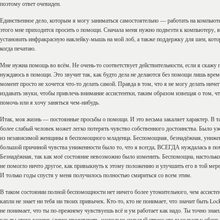
поэтому ответ очевиден.
Единственное дело, которым я могу заниматься самостоятельно — работать на компьют
этого мне приходится просить о помощи. Сначала меня нужно подвезти к компьютеру, в
установить инфракрасную наклейку-мышь на мой лоб, а также поддержку для шеи, кото
когда печатаю.
Мне нужна помощь во всём. Не очень-то соответствует действительности, если я скажу п
нуждаюсь в помощи. Это звучит так, как будто дела не делаются без помощи лишь врем
момент просто не хочется что-то делать самой. Правда в том, что я не могу делать ниче
издавать звуки, чтобы привлечь внимание ассистентки, таким образом извещая о том, ч
помочь или я хочу заняться чем-нибудь.
Итак, моя жизнь — постоянные просьбы о помощи. И это весьма закаляет характер. В 
более слабый человек может легко потерять чувство собственного достоинства. Было у
из независимой женщины в беспомощного младенца. Беспомощная, безнадёжная, униже
большой причиной чувства униженности было то, что я всегда, ВСЕГДА нуждалась в п
Безнадёжная, так как моё состояние невозможно было изменить. Беспомощна, настольк
не помогло ничто другое, как привыкнуть к этому положению и улучшить его в той мере,
И только годы спустя у меня получилось полностью смириться со всем этим.
В таком состоянии полной беспомощности нет ничего более утомительного, чем ассистен
капли не знает ни тебя ни твоих привычек. Кто-то, кто не понимает, что значит быть Lock
не понимает, что ты по-прежнему чувствуешь всё и ум работает как надо. Ты точно знае
как ты этого хочешь (легко представить, насколько сильный стресс это вызывает у обеих