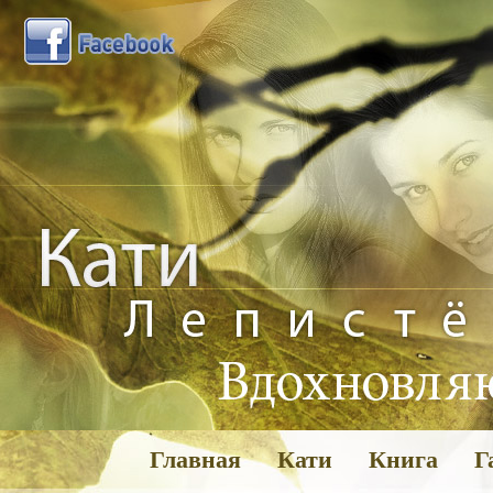
Главная
Кати
Книга
Г
Га