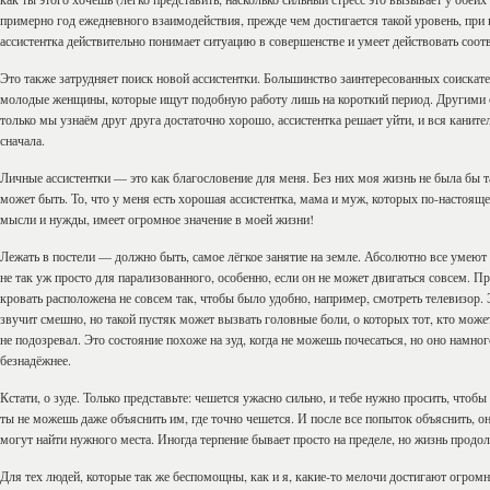
примерно год ежедневного взаимодействия, прежде чем достигается такой уровень, при
ассистентка действительно понимает ситуацию в совершенстве и умеет действовать соот
Это также затрудняет поиск новой ассистентки. Большинство заинтересованных соискате
молодые женщины, которые ищут подобную работу лишь на короткий период. Другими 
только мы узнаём друг друга достаточно хорошо, ассистентка решает уйти, и вся каните
сначала.
Личные ассистентки — это как благословение для меня. Без них моя жизнь не была бы т
может быть. То, что у меня есть хорошая ассистентка, мама и муж, которых по-настоящ
мысли и нужды, имеет огромное значение в моей жизни!
Лежать в постели — должно быть, самое лёгкое занятие на земле. Абсолютно все умеют 
не так уж просто для парализованного, особенно, если он не может двигаться совсем. Пр
кровать расположена не совсем так, чтобы было удобно, например, смотреть телевизор.
звучит смешно, но такой пустяк может вызвать головные боли, о которых тот, кто может
не подозревал. Это состояние похоже на зуд, когда не можешь почесаться, но оно намног
безнадёжнее.
Кстати, о зуде. Только представьте: чешется ужасно сильно, и тебе нужно просить, чтобы
ты не можешь даже объяснить им, где точно чешется. И после все попыток объяснить, он
могут найти нужного места. Иногда терпение бывает просто на пределе, но жизнь продол
Для тех людей, которые так же беспомощны, как и я, какие-то мелочи достигают огром