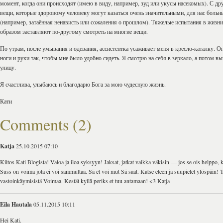
момент, когда они происходят (имею в виду, например, зуд или укусы насекомых). С др
вещи, которые здоровому человеку могут казаться очень значительными, для нас больн
(например, затаённая ненависть или сожаления о прошлом). Тяжелые испытания в жизн
образом заставляют по-другому смотреть на многие вещи.
По утрам, после умывания и одевания, ассистентка усаживает меня в кресло-каталку. О
ноги и руки так, чтобы мне было удобно сидеть. Я смотрю на себя в зеркало, а потом в
улицу.
Я счастлива, улыбаюсь и благодарю Бога за мою чудесную жизнь.
Кати
Comments (2)
Katja
25.10.2015 07:10
Kiitos Kati Blogista! Valoa ja iloa syksyyn! Jaksat, jatkat vaikka väkisin — jos se ois helppo, ka
Suss on voima jota ei voi sammuttaa. Sä et voi mut Sä saat. Katse eteen ja suupielet ylöspäin! T
vastoinkäymisistä Voimaa. Kestät kyllä periks et tuu antamaan! <3 Katja
Eila Hautala
05.11.2015 10:11
Hei Kati.