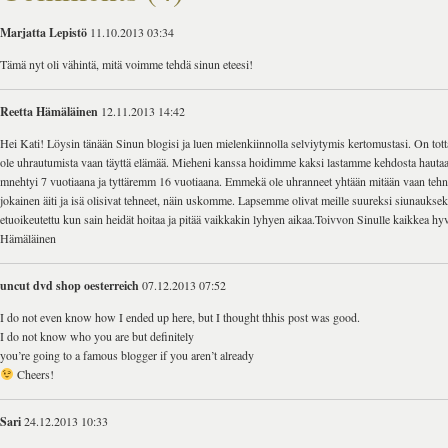
Marjatta Lepistö
11.10.2013 03:34
Tämä nyt oli vähintä, mitä voimme tehdä sinun eteesi!
Reetta Hämäläinen
12.11.2013 14:42
Hei Kati! Löysin tänään Sinun blogisi ja luen mielenkiinnolla selviytymis kertomustasi. On to
ole uhrautumista vaan täyttä elämää. Mieheni kanssa hoidimme kaksi lastamme kehdosta haut
mnehtyi 7 vuotiaana ja tyttäremm 16 vuotiaana. Emmekä ole uhranneet yhtään mitään vaan tehn
jokainen äiti ja isä olisivat tehneet, näin uskomme. Lapsemme olivat meille suureksi siunauksek
etuoikeutettu kun sain heidät hoitaa ja pitää vaikkakin lyhyen aikaa.Toivvon Sinulle kaikkea h
Hämäläinen
uncut dvd shop oesterreich
07.12.2013 07:52
I do not even know how I ended up here, but I thought thhis post was good.
I do not know who you are but definitely
you’re going to a famous blogger if you aren’t already
Cheers!
Sari
24.12.2013 10:33