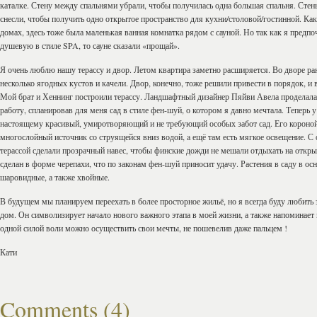
каталке. Стену между спальнями убрали, чтобы получилась одна большая спальня. Стен
снесли, чтобы получить одно открытое пространство для кухни/столовой/гостинной. Как
домах, здесь тоже была маленькая ванная комнатка рядом с сауной. Но так как я предп
душевую в стиле SPA, то сауне сказали «прощай».
Я очень люблю нашу терассу и двор. Летом квартира заметно расширяется. Во дворе ра
несколько ягодных кустов и качели. Двор, конечно, тоже решили привести в порядок, и в
Мой брат и Хеннинг построили терассу. Ландшафтный дизайнер Пяйви Авела проделал
работу, спланировав для меня сад в стиле фен-шуй, о котором я давно мечтала. Теперь у
настоящему красивый, умиротворяющий и не требующий особых забот сад. Его короной
многослойный источник со струящейся вниз водой, a ещё там есть мягкое освещение. С
терассой сделали прозрачный навес, чтобы финские дожди не мешали отдыхать на откры
сделан в форме черепахи, что по законам фен-шуй приносит удачу. Растения в саду в ос
шаровидные, а также хвойные.
В будущем мы планируем переехать в более просторное жильё, но я всегда буду любить
дом. Он символизирует начало нового важного этапа в моей жизни, а также напоминает 
одной силой воли можно осуществить свои мечты, не пошевелив даже пальцем !
Кати
Comments (4)