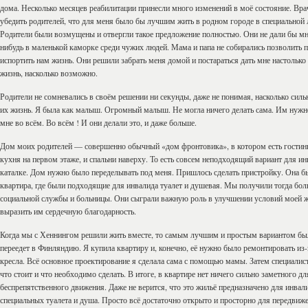
дома. Несколько месяцев реабилитации принесли много изменений в моё состояние. Вра
убедить родителей, что для меня было бы лучшим жить в родном городе в специальной 
Родители были возмущены и отвергли такое предложение полностью. Они не дали бы мне
нибудь в маленькой каморке среди чужих людей. Мама и папа не собирались позволить
испортить нам жизнь. Они решили забрать меня домой и постараться дать мне настольк
жизнь, насколько возможно.
Родители не сомневались в своём решении ни секунды, даже не понимая, насколько силь
их жизнь. Я была как малыш. Огромный малыш. Не могла ничего делать сама. Им нужн
мне во всём. Во всём ! И они делали это, и даже больше.
Дом моих родителей — совершенно обычный «дом фронтовика», в котором есть гостинн
кухня на первом этаже, и спальни наверху. То есть совсем неподходящий вариант для ин
каталке. Дом нужно было переделывать под меня. Пришлось сделать пристройку. Она б
квартира, где были подходящие для инвалида туалет и душевая. Мы получили тогда б
социальной службы и больницы. Они сыграли важную роль в улучшении условий моей ж
выразить им сердечную благодарность.
Когда мы с Хеннингом решили жить вместе, то самым лучшим и простым вариантом был
переедет в Финляндию. Я купила квартиру и, конечно, её нужно было ремонтировать из
кресла. Всё основное проектирование я сделала сама с помощью мамы. Затем специалис
что стоит и что необходимо сделать. В итоге, в квартире нет ничего сильно заметного дл
беспрепятственного движения. Даже не верится, что это жильё предназначено для инвал
специальных туалета и душа. Просто всё достаточно открыто и просторно для передвиже