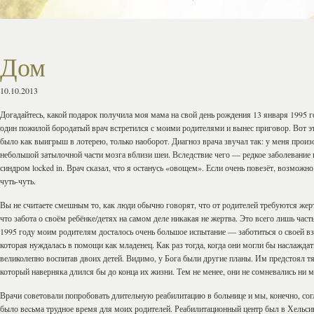
Дом
10.10.2013
Догадайтесь, какой подарок получила моя мама на свой день рождения 13 января 1995 го
один пожилой бородатый врач встретился с моими родителями и вынес приговор. Вот эт
было как выигрыш в лотерею, только наоборот. Диагноз врача звучал так: у меня произ
небольшой затылочной части мозга вблизи шеи. Вследствиe чего — редкое заболевание 
синдром locked in. Врач сказал, что я останусь «овощем». Если очень повезёт, возможно
чуть-чуть.
Вы не считаете смешным то, как люди обычно говорят, что от родителей требуются же
что забота о своём ребёнке/детях на самом деле никакая не жертва. Это всего лишь част
1995 году моим родителям досталось очень большое испытание — заботиться о своей вз
которая нуждалась в помощи как младенец. Как раз тогда, когда они могли бы наслажда
великолепно воспитав двоих детей. Видимо, у Бога были другие планы. Им предстоял т
который наверняка длился бы до конца их жизни. Тем не менее, они не сомневались ни 
Врачи советовали попробовать длительную реабилитацию в больнице и мы, конечно, сог
было вecьма трудное время для моих родителей. Реабилитационный центр был в Хельсин