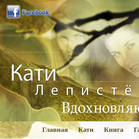
Главная
Кати
Книга
Г
Га