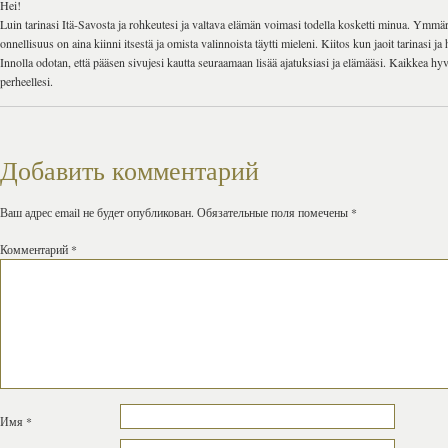
Hei!
Luin tarinasi Itä-Savosta ja rohkeutesi ja valtava elämän voimasi todella kosketti minua. Ymmärr
onnellisuus on aina kiinni itsestä ja omista valinnoista täytti mieleni. Kiitos kun jaoit tarinasi j
Innolla odotan, että pääsen sivujesi kautta seuraamaan lisää ajatuksiasi ja elämääsi. Kaikkea hyv
perheellesi.
Добавить комментарий
Ваш адрес email не будет опубликован.
Обязательные поля помечены
*
Комментарий
*
Имя
*