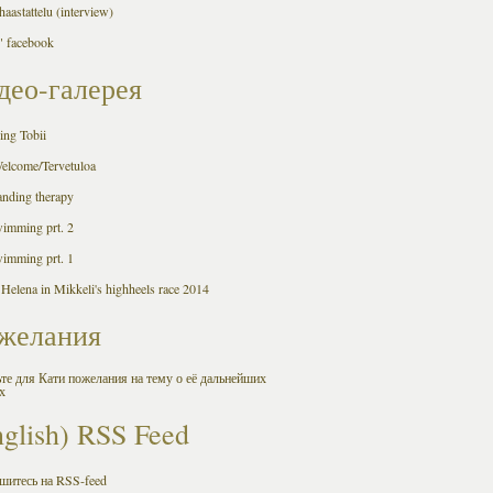
aastattelu (interview)
 facebook
део-галерея
ing Tobii
Welcome/Tervetuloa
anding therapy
wimming prt. 2
wimming prt. 1
 Helena in Mikkeli's highheels race 2014
желания
те для Кати пожелания на тему о её дальнейших
х
nglish) RSS Feed
шитесь на RSS-feed