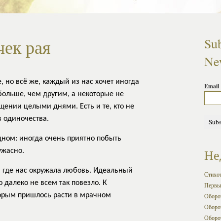
чек рая
Sub
New
 но всё же, каждый из нас хочет иногда
Email
больше, чем другим, а некоторые не
щении целыми днями. Есть и те, кто не
 одиночества.
дном: иногда очень приятно побыть
Не
ужасно.
, где нас окружала любовь. Идеальный
Стихо
о далеко не всем так повезло. К
Первы
торым пришлось расти в мрачном
Оборот
Оборот
Оборот