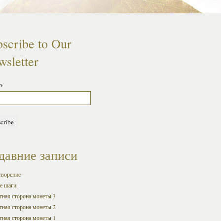
scribe to Our
sletter
*
давние записи
творение
е шаги
ная сторона монеты 3
ная сторона монеты 2
ная сторона монеты 1