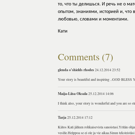
то, что ты делишься. И речь не о м
опытом, знаниями, историей и, что 
любовью, словами и моментами.
Кати
Comments (7)
glenda o’shields rhodes
24.12.2014 23:52
Your story is beautiful and inspiring ..GOD BLES
Maija-Liisa Oksala
25.12.2014 14:06
I think also, your story is wonderful and you are so 
Tarja
25.12.2014 17:12
Kiitos Kati jälleen rohkaisevista sanoistasi.Yritän ohj
vesille.Helppoa se ei ole ja vie aikaa.Sinun teksteistäsi