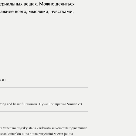
атериальных вещах. Можно делиться
важнее всего, мыслями, чувствами,
S YOU ….
strong and beautiful woman. Hyvää Joulupäivää Sinulle <3
ata venettäni myrskyistä ja karikoista selvemmille tyynemmille
 saan kuitenkin uutta tuulta purjeisiini.Vietän joulua