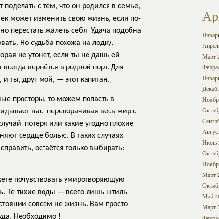
поделать с тем, что он родился в семье,
Ар
век может изменить свою жизнь, если по-
но перестать жалеть себя. Удача подобна
Январ
ать. Но судьба похожа на лодку,
Апрел
орая не утонет, если ты не дашь ей
Март 
Февра
 всегда вернётся в родной порт. Для
Январ
и ты, друг мой, — этот капитан.
Декабр
ые просторы, то можем попасть в
Ноябр
Октяб
дывает нас, переворачивая весь мир с
Сентя
случай, потеря или какие угодно плохие
Авгус
няют сердце болью. В таких случаях
Июль 
справить, остаётся только выбирать:
Октяб
Ноябр
Март 
ожете почувствовать умиротворяющую
Октяб
ь. Те тихие воды — всего лишь штиль
Май 2
стоянии совсем не жизнь. Вам просто
Март 
уда. Необходимо !
Февра