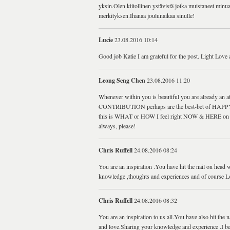
yksin.Olen kiitollinen ystävistä jotka muistaneet minua
merkityksen.Ihanaa joulunaikaa sinulle!
Lucie
23.08.2016 10:14
Good job Katie I am grateful for the post. Light Love 
Leong Seng Chen
23.08.2016 11:20
Whenever within you is beautiful you are already 
CONTRIBUTION perhaps are the best-bet of HAPP
this is WHAT or HOW I feel right NOW & HERE on E
always, please!
Chris Ruffell
24.08.2016 08:24
You are an inspiration .You have hit the nail on hea
knowledge ,thoughts and experiences and of course L
Chris Ruffell
24.08.2016 08:32
You are an inspiration to us all.You have also hit the
and love.Sharing your knowledge and experience .I beli