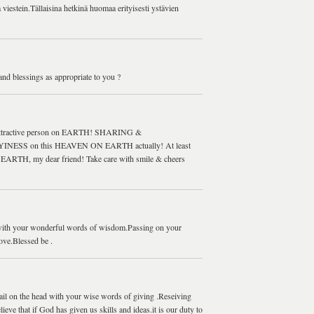
 viestein.Tällaisina hetkinä huomaa erityisesti ystävien
and blessings as appropriate to you ?
an attractive person on EARTH! SHARING &
YINESS on this HEAVEN ON EARTH actually! At least
ARTH, my dear friend! Take care with smile & cheers
d with your wonderful words of wisdom.Passing on your
ove.Blessed be .
 nail on the head with your wise words of giving .Reseiving
eve that if God has given us skills and ideas.it is our duty to