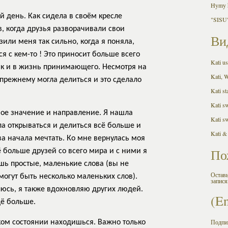
Hymy h
 день. Как сидела в своём кресле
"SISU"
в, когда друзья разворачивали свои
Ви
зили меня так сильно, когда я поняла,
я с кем-то ! Это приносит больше всего
Kati us
так и в жизнь принимающего. Несмотря на
Kati, 
о-прежнему могла делиться и это сделало
Kati st
Kati s
вое значение и направление. Я нашла
Kati s
ла открываться и делиться всё больше и
Kati &
а начала мечтать. Ко мне вернулась моя
По
ё больше друзей со всего мира и с ними я
шь простые, маленькие слова (вы не
Оставь
огут быть несколько маленьких слов).
запися
люсь, я также вдохновляю других людей.
(E
щё больше.
Подпи
ком состоянии находишься. Важно только