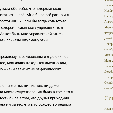
Январ
умала обо всём, что потеряла: мою
Ноябр
игаться — всё. Мне было всё равно и я
Октяб
остоянии !» Если бы тогда хоть кто-то
Апрел
Март 
 которой я сама могу управлять, то я
Февра
«Может быть мне управлять ей этими
Декабр
ать приказы штурману этим
Ноябр
Октяб
Май 2
-прежнему парализованы и я до сих пор
Март 
енее, моя лодка находится именно там,
Январ
 по жизни зависит не от физических
Декабр
Ноябр
Октяб
ыло ни мечты, ни планов, ни даже
Сентя
а моего существования была в том, что я
Сс
ость была в том, что друзья приходили
на им за это, что в то рождество решила
Katin k