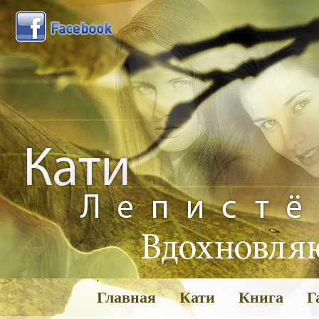
Главная
Кати
Книга
Г
Га