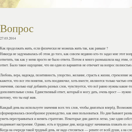
Вопрос
27.03.2014
Как продолжать жить, если физически не можешь жить так, как раньше ?
Никогда не задумывалась об этом до того, как совсем недавно кто-то задал мне этот воп
ответить, так как у меня просто не было ответа. Потом я много размышляла над этим, с
ответ. Было такое ощущение, что ни один из вариантов не отвечает на вопрос полностью
Любовь, вера, надежда, позитивность, упорство, желание, страсть к жизни, стремление ж
кажется, что все эти понятия, хоть поодиночке, хоть вместе, являются только частью от
значения, сколько ещё добавить разных слов, чувствуется, что всё равно нужны какие-т
дополнительные слова. Единственный ответ, который я могу дать, очень прост — нужно
потому, что ты ещё жив.
Каждый день вы используете значения всех тех слов, чтобы двигаться вперёд. Возможно
сформировалась своеобразное руководство, как ими пользоваться. Но дни бывают разн
уметь перестраиваться и менять стратегию. Некоторые дни даются легко, уже один собс
поднимает настроение. Однако, есть и трудные дни, когда вдруг начинаешь плакать из-за 
Когда на очереди такой трудный день, не надо стесняться — ревите от всей души, a на с