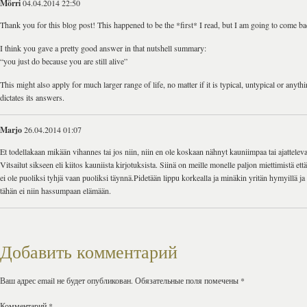
Mörri
04.04.2014 22:50
Thank you for this blog post! This happened to be the *first* I read, but I am going to come b
I think you gave a pretty good answer in that nutshell summary:
“you just do because you are still alive”
This might also apply for much larger range of life, no matter if it is typical, untypical or anyt
dictates its answers.
Marjo
26.04.2014 01:07
Et todellakaan mikään vihannes tai jos niin, niin en ole koskaan nähnyt kauniimpaa tai ajattele
Vitsailut sikseen eli kiitos kauniista kirjotuksista. Siinä on meille monelle paljon miettimistä ett
ei ole puoliksi tyhjä vaan puoliksi täynnä.Pidetään lippu korkealla ja minäkin yritän hymyillä ja
tähän ei niin hassumpaan elämään.
Добавить комментарий
Ваш адрес email не будет опубликован.
Обязательные поля помечены
*
Комментарий
*