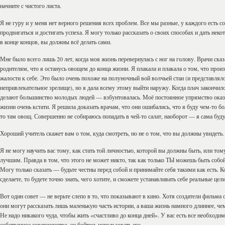
начните с чистого листа.
Я не гуру и у меня нет верного решения всех проблем. Все мы разные, у каждого есть 
продвигаться и достигать успеха. Я могу только рассказать о своих способах и дать неко
в конце концов, вы должны всё делать сами.
Мне было всего лишь 20 лет, когда моя жизнь перевернулась с ног на голову. Врачи ска
родителям, что я останусь овощем до конца жизни. Я плакала и плакала о том, что прои
жалости к себе. Это было очень похоже на полуночный вой волчьей стаи (и представлял
непривлекательное зрелище), но я дала всему этому выйти наружу. Когда плач закончился
делают большинство молодых людей — взбунтовалась. Моё постоянное упрямство оказ
жизни очень кстати. Я решила доказать врачам, что они ошибались, что я буду чем-то б
то там овощ. Совершенно не собираюсь попадать в чей-то салат, наоборот — я сама буду 
Хороший учитель скажет вам о том, куда смотреть, но не о том, что вы должны увидеть.
Я не могу научить вас тому, как стать той личностью, которой вы должны быть, или том
лучшим. Правда в том, что этого не может никто, так как только ТЫ можешь быть собо
Могу только сказать — будьте честны перед собой и принимайте себя такими как есть. К
сделаете, то будете точно знать, чего хотите, и сможете устанавливать себе реальные цели
Вот один совет — не верьте слепо в то, что показывают в кино. Хотя создатели фильма 
они могут рассказать лишь маленькую часть истории, а ваша жизнь намного длиннее, чем
Не надо никакого чуда, чтобы жить «счастливо до конца дней». У вас есть все необходим
собственное совершенство, не бойтесь использовать его.