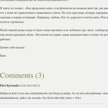
И опять тот вопрос: «Как продолжать жить, если физически не можешь жить так, как ран
что у меня нет единственного правильного ответа. Но есть одна вещь, которая, наверняк
хорошая и верная мотивация. Например, любовь. Кто-то, ради кого хочется жить. Или ц
хочется стремиться.
Моей главной целью когда-то было снова научиться есть любимую еду: пасту, гамбургеры
ещё носить красивую обувь. Абсолютно всё равно, какая поверхностная и глупая эта цель
работает.
Цените себя высоко !
Кати
Comments (3)
Päivi Kytömäki
01.04.2014 00:12
Mahtavaa Kati! Luen aina mielenkiinnolla sun blogia ja juttuja. Ne on niin uskomattoman valois
elämänmakuisia, opiksi olis monelle. Hyvää kevättä teille sinne! t. Päivi