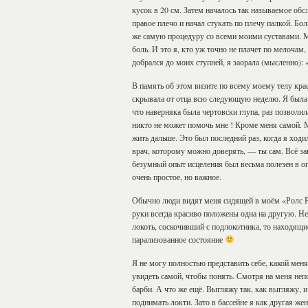
кусок в 20 см. Затем началось так называемое обс
правое плечо и начал стукать по плечу палкой. Бо
же самую процедуру со всеми моими суставами. Мо
боль. И это я, кто уж точно не плачет по мелочам,
добрался до моих ступней, я заорала (мысленно
В память об этом визите по всему моему телу кра
скрывала от отца всю следующую неделю. Я была в
что наверняка была чертовски глупа, раз позволил
никто не может помочь мне ! Кроме меня самой. 
жить дальше. Это был последний раз, когда я ход
врач, которому можно доверять, — ты сам. Всё за
безумный опыт исцеления был весьма полезен в о
очень простое, но важное.
Обычно люди видят меня сидящей в моём «Ролс Рой
руки всегда красиво положены одна на другую. Н
локоть, соскочивший с подлокотника, то находящи
парализованное состояние
Я не могу полностью представить себе, какой ме
увидеть самой, чтобы понять. Смотря на меня неп
барби. А что же ещё. Выгляжу так, как выгляжу, 
поднимать локти. Зато в бассейне я как другая же