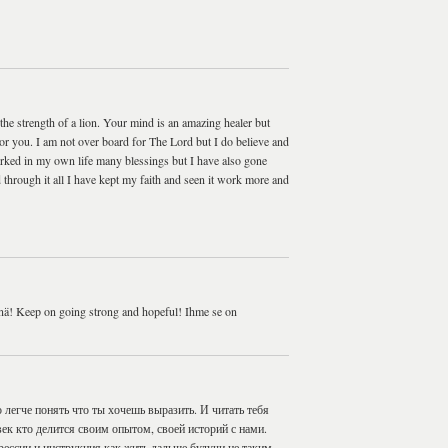
e strength of a lion. Your mind is an amazing healer but
r you. I am not over board for The Lord but I do believe and
rked in my own life many blessings but I have also gone
through it all I have kept my faith and seen it work more and
kinä! Keep on going strong and hopeful! Ihme se on
 легче понять что ты хочешь выразить. И читать тебя
век кто делится своим опытом, своей историй с нами.
рессии и инструкция как жить дальше будучи не таким