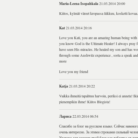
Maria-Leena Isopahkala
21.03.2014 20:00
Kiitos, kylmät väreet kropassa liikkuu, kosketti kovaa.
Kat
21.03.2014 20:16
Love you Kati, you are an amazing human being with th
you know God is the Ultimate Healer! I always pray fo
have seen His miracles. He healed my son and has wo
through some Aushwitz experience , sorta a speak and 
more
Love you my friend
Katja
21.03.2014 20:22
Vaikka ihmeitä tapahtuu harvoin, periksi ei anneta! I
pienempikin ihme! Kiitos Blogista!
Лариса
22.03.2014 06:54
Спасибо за блог на русском языке. Сейчас намного
очень интересно. За этими строками сильный чело
Уверена для многих твой блог как таблетка от деп