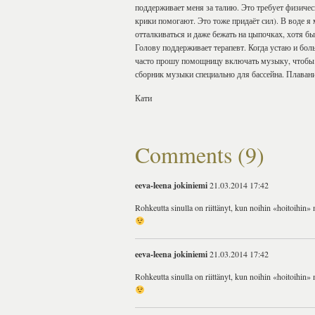
поддерживает меня за талию. Это требует физическ
крики помогают. Это тоже придаёт сил). В воде я
отталкиваться и даже бежать на цыпочках, хотя бы
Голову поддерживает терапевт. Когда устаю и бол
часто прошу помощницу включать музыку, чтобы 
сборник музыки специально для бассейна. Плавани
Кати
Comments (9)
eeva-leena jokiniemi
21.03.2014 17:42
Rohkeutta sinulla on riittänyt, kun noihin «hoitoihin»
eeva-leena jokiniemi
21.03.2014 17:42
Rohkeutta sinulla on riittänyt, kun noihin «hoitoihin»