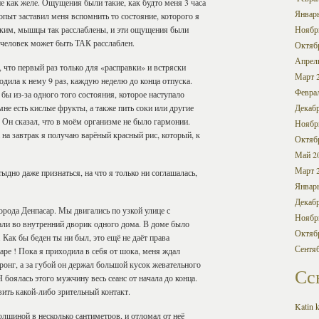
ак желе. Ощущения были такие, как будто меня 3 часа
Январ
пыт заставил меня вспомнить то состояние, которого я
ягким, мышцы так расслаблены, и эти ощущения были
Ноябр
о человек может быть ТАК расслаблен.
Октяб
Апрел
 что первый раз только для «расправки» и встряски
Март 
одила к нему 9 раз, каждую неделю до конца отпуска.
Февра
 бы из-за одного того состояния, которое наступало
мне есть кислые фрукты, а также пить соки или другие
Декабр
ю. Он сказал, что в моём организме не было гармонии.
Ноябр
 на завтрак я получаю варёный красный рис, который, к
Октяб
Май 2
Март 
ыдно даже признаться, на что я только ни соглашалась,
Январ
Декабр
орода Денпасар. Мы двигались по узкой улице с
Ноябр
али во внутренний дворик одного дома. В доме было
Октяб
 Как бы беден ты ни был, это ещё не даёт права
Сентя
аре ! Пока я приходила в себя от шока, меня ждал
онг, а за губой он держал большой кусок жевательного
Сс
 боялась этого мужчину весь сеанс от начала до конца.
вить какой-либо зрительный контакт.
Katin k
лщиной в несколько сантиметров, и отломал от неё