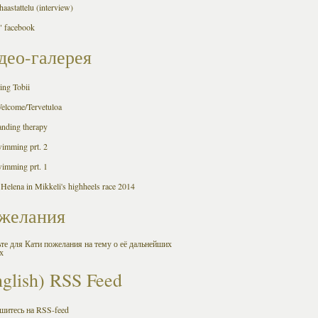
aastattelu (interview)
 facebook
део-галерея
ing Tobii
Welcome/Tervetuloa
anding therapy
wimming prt. 2
wimming prt. 1
 Helena in Mikkeli's highheels race 2014
желания
те для Кати пожелания на тему о её дальнейших
х
nglish) RSS Feed
шитесь на RSS-feed