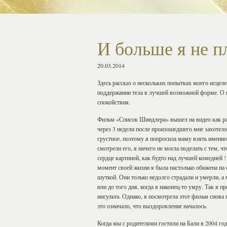
И больше я не п
20.03.2014
Здесь рассказ о нескольких попытках моего исцел
поддержании тела в лучшей возможной форме. О п
спокойствия.
Фильм «Список Шиндлера» вышел на видео как ра
через 3 недели после произошедшего мне захотело
грустное, поэтому я попросила маму взять именно 
смотрели его, я ничего не могла поделать с тем, ч
сердце картиной, как будто над лучшей комедией !
момент своей жизни я была настолько обижена на 
шуткой. Они только недолго страдали и умерли, 
или до того дня, когда я наконец-то умру. Так я п
инсульта. Однако, я посмотрела этот фильм снова п
это означало, что выздоровление началось.
Когда мы с родителями гостили на Бали в 2004 год