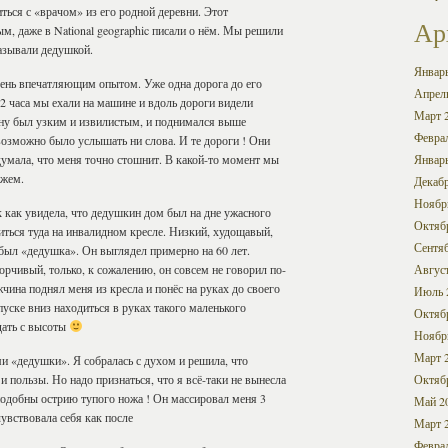
ться с «врачом» из его родной деревни. Этот
Ар
м, даже в National geographic писали о нём. Мы решили
азывали дедушкой.
Январ
нь впечатляющим опытом. Уже одна дорога до его
Апрел
2 часа мы ехали на машине и вдоль дороги видели
Март 
ану был узким и извилистым, и поднимался выше
Февра
возможно было услышать ни слова. И те дороги ! Они
думала, что меня точно стошнит. В какой-то момент мы
Январ
ажем.
Декабр
Ноябр
к как увидела, что дедушкин дом был на дне ужасного
Октяб
титься туда на инвалидном кресле. Низкий, худощавый,
Сентя
ыл «дедушка». Он выглядел примерно на 60 лет.
орчивый, только, к сожалению, он совсем не говорил по-
Авгус
чина поднял меня из кресла и понёс на руках до своего
Июль 
пуске вниз находиться в руках такого маленького
Октяб
дать с высоты
Ноябр
Март 
ми «дедушки». Я собралась с духом и решила, что
и пользы. Но надо признаться, что я всё-таки не вынесла
Октяб
подобны острию тупого ножа ! Он массировал меня 3
Май 2
чувствовала себя как после
Март 
Февра