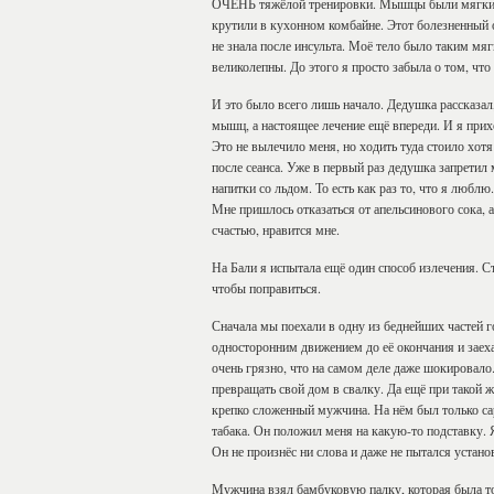
ОЧЕНЬ тяжёлой тренировки. Мышцы были мягкие к
крутили в кухонном комбайне. Этот болезненный о
не знала после инсульта. Моё тело было таким м
великолепны. До этого я просто забыла о том, чт
И это было всего лишь начало. Дедушка рассказал,
мышц, а настоящее лечение ещё впереди. И я прих
Это не вылечило меня, но ходить туда стоило хотя
после сеанса. Уже в первый раз дедушка запретил 
напитки со льдом. То есть как раз то, что я любл
Мне пришлось отказаться от апельсинового сока, а
счастью, нравится мне.
На Бали я испытала ещё один способ излечения. Ст
чтобы поправиться.
Сначала мы поехали в одну из беднейших частей г
односторонним движением до её окончания и заех
очень грязно, что на самом деле даже шокировало.
превращать свой дом в свалку. Да ещё при такой ж
крепко сложенный мужчина. На нём был только сар
табака. Он положил меня на какую-то подставку. Я
Он не произнёс ни слова и даже не пытался устано
Мужчина взял бамбуковую палку, которая была то