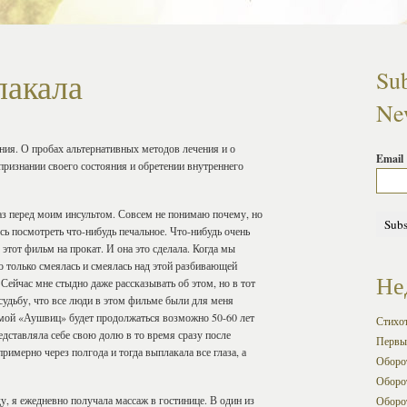
лакала
Sub
New
ения. О пробах альтернативных методов лечения и о
Email
ризнании своего состояния и обретении внутреннего
з перед моим инсультом. Совсем не понимаю почему, но
сь посмотреть что-нибудь печальное. Что-нибудь очень
этот фильм на прокат. И она это сделала. Когда мы
то только смеялась и смеялась над этой разбивающей
Не
 Сейчас мне стыдно даже рассказывать об этом, но в тот
судьбу, что все люди в этом фильме были для меня
а мой «Аушвиц» будет продолжаться возможно 50-60 лет
Стихо
редставляла себе свою долю в то время сразу после
Первы
римерно через полгода и тогда выплакала все глаза, а
Оборот
Оборот
у, я ежедневно получала массаж в гостинице. В один из
Оборот