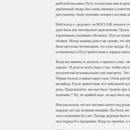
дней мой массажист Путу посоветовал нам встрети
деревенский лекарь был очень опытным и известны
дать попытку этому мужчине, которого местные н
Мой поход к «дедушке» на МАССАЖ оказался оче
дома была как своеобразное приключение. Целых 
хорошеньких маленьких обезьянок. Путь по вулк
облаков. Мотор машины ревел так громко, что не
были настолько петляющими, что хуже некуда. Я 
остановились и Путу привёл меня в порядок масс
Когда мы наконец-то доехали, я пришла в ужас, та
ущелья ! И речи не могло быть о том, чтобы спус
мускулистый мужчина вышел нам навстречу. Это б
Чёрные волосы и живые карие глаза. Очень разгов
английски. После приветствия этот небольшой муж
дома. Представляете, как мне было страшно при с
мужчины ?! Ну, по крайней мере, не надо было па
Мне рассказали, что все местные плачут под рука
выдержу всё как истинная женщина. Нет боли, нет 
этого испытания без слёз. Пальцы дедушки были 
часа подряд без передышки. Когда он закончил, я 