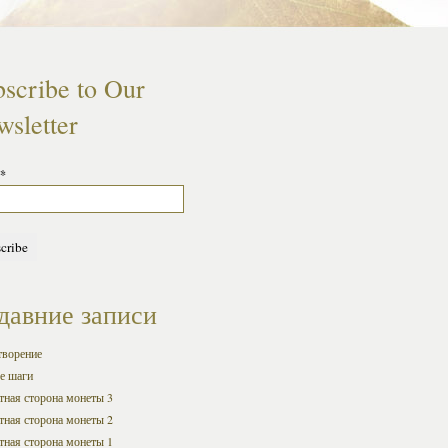
scribe to Our
sletter
*
давние записи
творение
е шаги
ная сторона монеты 3
ная сторона монеты 2
ная сторона монеты 1