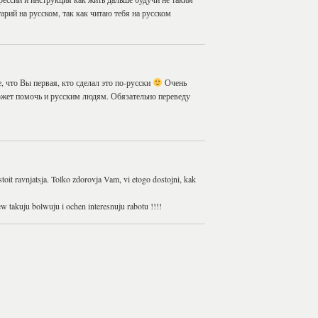
арий на русском, так как читаю тебя на русском
, что Вы первая, кто сделал это по-русски
Очень
 может помочь и русским людям. Обязательно переведу
 stoit ravnjatsja. Tolko zdorovja Vam, vi etogo dostojni, kak
ew takuju bolwuju i ochen interesnuju rabotu !!!!