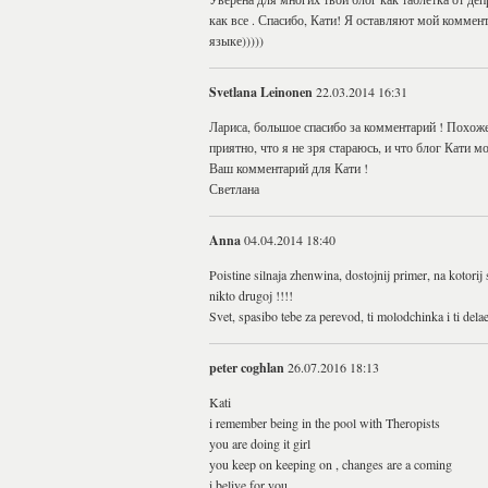
как все . Спасибо, Кати! Я оставляют мой коммент
языке)))))
Svetlana Leinonen
22.03.2014 16:31
Лариса, большое спасибо за комментарий ! Похоже
приятно, что я не зря стараюсь, и что блог Кати
Ваш комментарий для Кати !
Светлана
Anna
04.04.2014 18:40
Poistine silnaja zhenwina, dostojnij primer, na kotorij
nikto drugoj !!!!
Svet, spasibo tebe za perevod, ti molodchinka i ti dela
peter coghlan
26.07.2016 18:13
Kati
i remember being in the pool with Theropists
you are doing it girl
you keep on keeping on , changes are a coming
i belive for you .