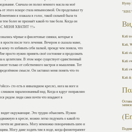
Hymy h
ледование. Сначала он полил немного масла на моё
ль от этого вскоре стала невыносимой. Он проделывал ту
"SISU"
ментами я плакала в голос, такой сильной была та
 и тем более не признаёт какой-то там боли. Когда он
Ви
): «С МЕНЯ ХВАТИТ !!!»
Kati us
совались чёрные и фиолетовые синяки, которые я
 ярости после того лечения. Вечером я сказала маме,
Kati, 
а кому-то избивать себя палкой, прежде чем поняла, что
Kati st
Мне просто нужно принять своё состояние и продолжать
ила к целителям. В этом мире существует единственный
Kati s
висит только от собственного настроя и мышления. Тот
Kati s
пределённом смысле. Он заставил меня понять что-то
Kati &
ссе» (то есть в инвалидном кресле), нога на ноге и
По
е слишком парализованный вид. Когда я вдруг поправляю
еся рядом люди сами почти что впадают в
Оставь
запися
ня видят окружающие. Это трудно объяснить. Нужно
(E
одвижную в кресле, можно легко подумать о какой-то
и почти не двигаюсь. Могу немножко поворачивать шею и
Подпи
нщина. Могу даже ходить там в воде, когда физиотерапевт