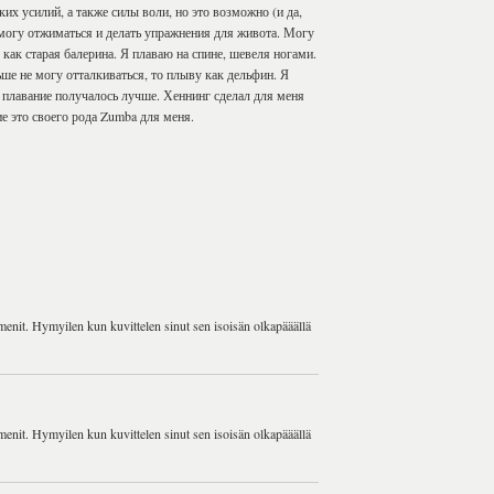
их усилий, а также силы воли, но это возможно (и да,
 могу отжиматься и делать упражнения для живота. Могу
 как старая балерина. Я плаваю на спине, шевеля ногами.
ьше не могу отталкиваться, то плыву как дельфин. Я
плавание получалось лучше. Хеннинг сделал для меня
е это своего рода Zumba для меня.
 menit. Hymyilen kun kuvittelen sinut sen isoisän olkapääällä
 menit. Hymyilen kun kuvittelen sinut sen isoisän olkapääällä