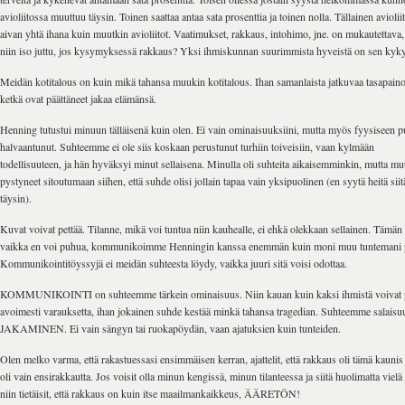
avioliitossa muuttuu täysin. Toinen saattaa antaa sata prosenttia ja toinen nolla. Tällainen aviolii
aivan yhtä ihana kuin muutkin avioliitot. Vaatimukset, rakkaus, intohimo, jne. on mukautettava
niin iso juttu, jos kysymyksessä rakkaus? Yksi ihmiskunnan suurimmista hyveistä on sen kyk
Meidän kotitalous on kuin mikä tahansa muukin kotitalous. Ihan samanlaista jatkuvaa tasapaino
ketkä ovat päättäneet jakaa elämänsä.
Henning tutustui minuun tälläisenä kuin olen. Ei vain ominaisuuksiini, mutta myös fyysiseen p
halvaantunut. Suhteemme ei ole siis koskaan perustunut turhiin toiveisiin, vaan kylmään
todellisuuteen, ja hän hyväksyi minut sellaisena. Minulla oli suhteita aikaisemminkin, mutta mu
pystyneet sitoutumaan siihen, että suhde olisi jollain tapaa vain yksipuolinen (en syytä heitä si
täysin).
Kuvat voivat pettää. Tilanne, mikä voi tuntua niin kauhealle, ei ehkä olekkaan sellainen. Tämän t
vaikka en voi puhua, kommunikoimme Henningin kanssa enemmän kuin moni muu tuntemani p
Kommunikointitöyssyjä ei meidän suhteesta löydy, vaikka juuri sitä voisi odottaa.
KOMMUNIKOINTI on suhteemme tärkein ominaisuus. Niin kauan kuin kaksi ihmistä voivat 
avoimesti varauksetta, ihan jokainen suhde kestää minkä tahansa tragedian. Suhteemme salaisu
JAKAMINEN. Ei vain sängyn tai ruokapöydän, vaan ajatuksien kuin tunteiden.
Olen melko varma, että rakastuessasi ensimmäisen kerran, ajattelit, että rakkaus oli tämä kaunis j
oli vain ensirakkautta. Jos voisit olla minun kengissä, minun tilanteessa ja siitä huolimatta vielä
niin tietäisit, että rakkaus on kuin itse maailmankaikkeus, ÄÄRETÖN!