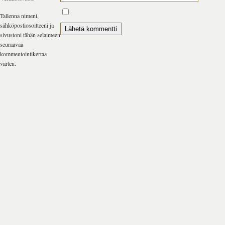
Tallenna nimeni,
sähköpostiosoitteeni ja
sivustoni tähän selaimeen
seuraavaa
kommentointikertaa
varten.