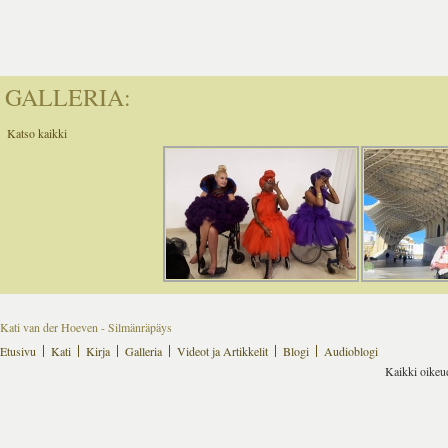
GALLERIA:
Katso kaikki
Kati van der Hoeven - Silmänräpäys
Etusivu
Kati
Kirja
Galleria
Videot ja Artikkelit
Blogi
Audioblogi
Kaikki oikeu