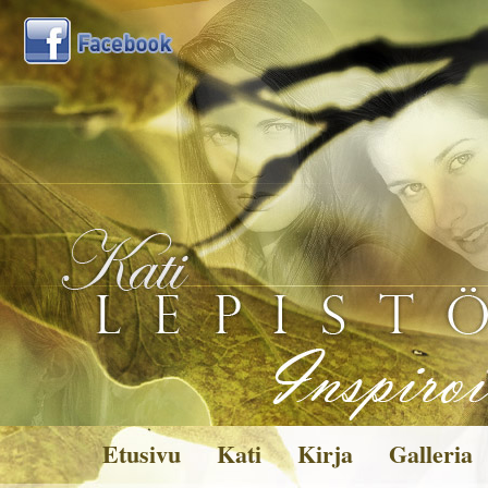
Etusivu
Kati
Kirja
Galleria
Kuvagalleria