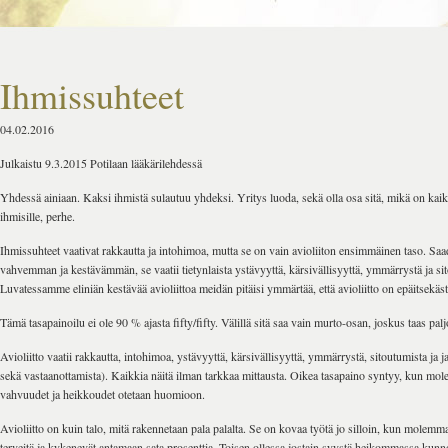
Ihmissuhteet
04.02.2016
Julkaistu 9.3.2015 Potilaan lääkärilehdessä
Yhdessä ainiaan. Kaksi ihmistä sulautuu yhdeksi. Yritys luoda, sekä olla osa sitä, mikä on kaik
ihmisille, perhe.
Ihmissuhteet vaativat rakkautta ja intohimoa, mutta se on vain avioliiton ensimmäinen taso. Sa
vahvemman ja kestävämmän, se vaatii tietynlaista ystävyyttä, kärsivällisyyttä, ymmärrystä ja si
Luvatessamme eliniän kestävää avioliittoa meidän pitäisi ymmärtää, että avioliitto on epäitsekäst
Tämä tasapainoilu ei ole 90 % ajasta fifty/fifty. Välillä sitä saa vain murto-osan, joskus taas palj
Avioliitto vaatii rakkautta, intohimoa, ystävyyttä, kärsivällisyyttä, ymmärrystä, sitoutumista ja 
sekä vastaanottamista). Kaikkia näitä ilman tarkkaa mittausta. Oikea tasapaino syntyy, kun mo
vahvuudet ja heikkoudet otetaan huomioon.
Avioliitto on kuin talo, mitä rakennetaan pala palalta. Se on kovaa työtä jo silloin, kun molemm
terveitä ja kykenevät antamaan sata prosenttia. Toisen ollessa jostain syystä heikommassa kunn